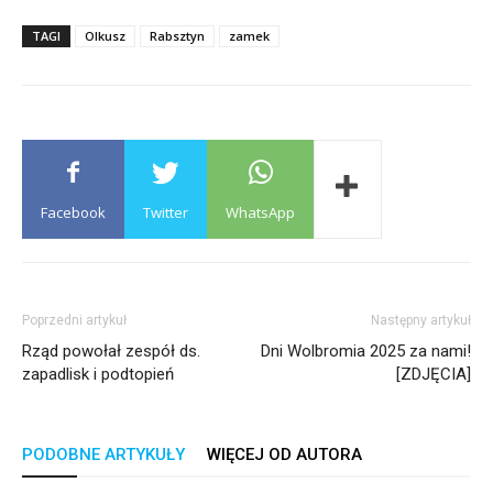
TAGI
Olkusz
Rabsztyn
zamek
Facebook
Twitter
WhatsApp
Poprzedni artykuł
Następny artykuł
Rząd powołał zespół ds.
Dni Wolbromia 2025 za nami!
zapadlisk i podtopień
[ZDJĘCIA]
PODOBNE ARTYKUŁY
WIĘCEJ OD AUTORA