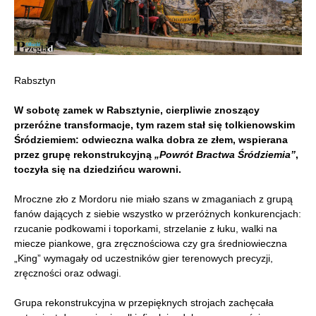
Rabsztyn
W sobotę zamek w Rabsztynie, cierpliwie znoszący
przeróżne transformacje, tym razem stał się tolkienowskim
Śródziemiem: odwieczna walka dobra ze złem, wspierana
przez grupę rekonstrukcyjną
„Powrót Bractwa Śródziemia”
,
toczyła się na dziedzińcu warowni.
Mroczne zło z Mordoru nie miało szans w zmaganiach z grupą
fanów dających z siebie wszystko w przeróżnych konkurencjach:
rzucanie podkowami i toporkami, strzelanie z łuku, walki na
miecze piankowe, gra zręcznościowa czy gra średniowieczna
„King” wymagały od uczestników gier terenowych precyzji,
zręczności oraz odwagi.
Grupa rekonstrukcyjna w przepięknych strojach zachęcała