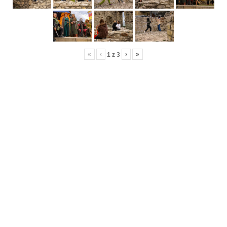
«
‹
›
»
1
z
3