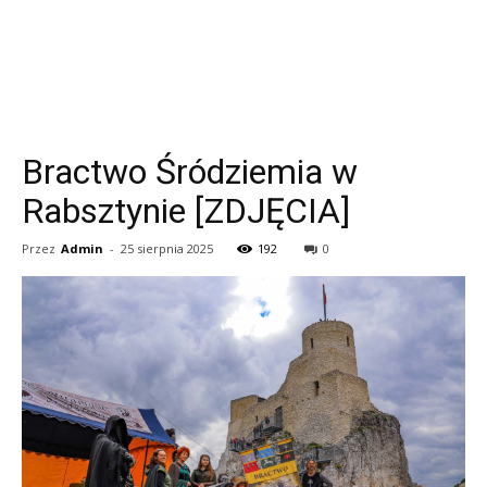
Bractwo Śródziemia w
Rabsztynie [ZDJĘCIA]
Przez
Admin
-
25 sierpnia 2025
192
0