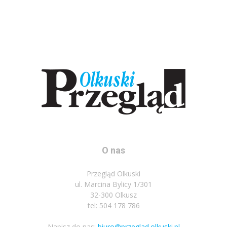
O nas
Przegląd Olkuski
ul. Marcina Bylicy 1/301
32-300 Olkusz
tel: 504 178 786
Napisz do nas:
biuro@przeglad.olkuski.pl