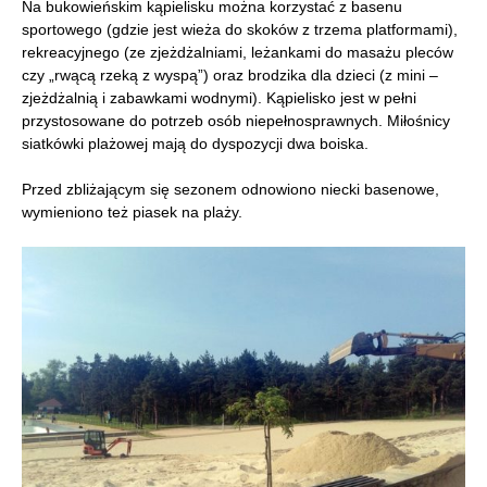
Na bukowieńskim kąpielisku można korzystać z basenu
sportowego (gdzie jest wieża do skoków z trzema platformami),
rekreacyjnego (ze zjeżdżalniami, leżankami do masażu pleców
czy „rwącą rzeką z wyspą”) oraz brodzika dla dzieci (z mini –
zjeżdżalnią i zabawkami wodnymi). Kąpielisko jest w pełni
przystosowane do potrzeb osób niepełnosprawnych. Miłośnicy
siatkówki plażowej mają do dyspozycji dwa boiska.
Przed zbliżającym się sezonem odnowiono niecki basenowe,
wymieniono też piasek na plaży.