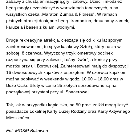
zabawy z chustą animacyjną,gry i zabawy. Dzieci i młodzież
będą mogły uczestniczyć w warsztatach tanecznych, a na
wszystkich czeka „Maraton Zumba & Fitness”. W ramach
płatnych atrakcji dostępne będą: trampolina, dmuchany zamek,
karuzela i basen z kulami wodnymi.
Druga rekreacyjna atrakcja, ciesząca się od kilku lat sporym
zainteresowaniem, to spływ kajakowy Sztołą, który rusza w
sobotę, 8 czerwca. Wytyczony trzykilometrowy odcinek
rozpoczyna się przy zalewie „Leśny Dwór”, a kończy przy
mostku przy ul. Borowskiej. Zainteresowani mają do dyspozycji
16 dwuosobowych kajaków z osprzętem. W czerwcu kajakiem
można popływać w weekendy w godz. 10.00 – 18.00 oraz w
Boże Ciało. Bilety w cenie 35 złotych sprzedawane są na
początkowej przystani przy ul. Spacerowej.
Tak, jak w przypadku kąpieliska, na 50 proc. zniżki mogą liczyć
posiadacze Lokalnej Karty Dużej Rodziny oraz Karty Aktywnego
Mieszkańca.
Fot. MOSiR Bukowno