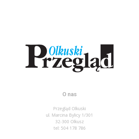
O nas
Przegląd Olkuski
ul. Marcina Bylicy 1/301
32-300 Olkusz
tel: 504 178 786