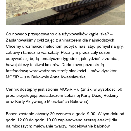
Co nowego przygotowano dla użytkowników kąpieliska? –
Zaplanowaliśmy cykl zajęć z animatorem dla najmłodszych.
Chcemy urozmaicić maluchom pobyt u nas, stąd pomysł na gry,
zabawy i taneczne warsztaty. Poza tym przez cały sezon
odbywać się będą tematyczne tygodnie, jak tydzień z zumbą,
hawajski czy festiwal kolorów. Dodatkowo poza strefą
fastfoodową wprowadzamy strefę słodkości – mówi dyrektor
MOSiR – u w Bukownie Anna Kwaśniewska.
Cennik dostępny jest stronie MOSiR – u (zniżki w wysokości 50
proc. przysługują posiadaczom Lokalnej Karty Dużej Rodziny
oraz Karty Aktywnego Mieszkańca Bukowna).
Basen zostanie otwarty 20 czerwca o godz. 9.00. W tym dniu od
godz. 12.00 do godz. 19.00 zaplanowano szereg atrakcji dla
najmłodszych: malowanie twarzy, modelowanie balonów,