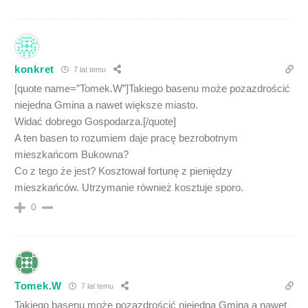
konkret
7 lat temu
[quote name=”Tomek.W”]Takiego basenu może pozazdrościć
niejedna Gmina a nawet większe miasto.
Widać dobrego Gospodarza.[/quote]
A ten basen to rozumiem daje pracę bezrobotnym
mieszkańcom Bukowna?
Co z tego że jest? Kosztował fortunę z pieniędzy
mieszkańców. Utrzymanie również kosztuje sporo.
0
Tomek.W
7 lat temu
Takiego basenu może pozazdrościć niejedna Gmina a nawet