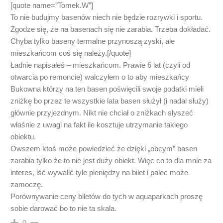
[quote name=”Tomek.W”]
To nie budujmy basenów niech nie będzie rozrywki i sportu.
Zgodze się, że na basenach się nie zarabia. Trzeba dokładać.
Chyba tylko baseny termalne przynoszą zyski, ale
mieszkańcom coś się należy.[/quote]
Ładnie napisałeś – mieszkańcom. Prawie 6 lat (czyli od
otwarcia po remoncie) walczyłem o to aby mieszkańcy
Bukowna którzy na ten basen poświęcili swoje podatki mieli
zniżkę bo przez te wszystkie lata basen służył (i nadal służy)
głównie przyjezdnym. Nikt nie chciał o zniżkach słyszeć
właśnie z uwagi na fakt ile kosztuje utrzymanie takiego
obiektu.
Owszem ktoś może powiedzieć że dzięki „obcym” basen
zarabia tylko że to nie jest duży obiekt. Więc co to dla mnie za
interes, iść wywalić tyle pieniędzy na bilet i palec może
zamoczę.
Porównywanie ceny biletów do tych w aquaparkach proszę
sobie darować bo to nie ta skala.
0