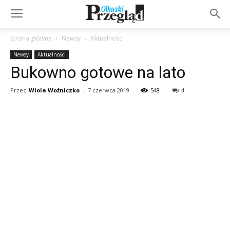
Strona główna
Newsy
Aktualności
Newsy
Aktualności
Bukowno gotowe na lato
Przez
Wiola Woźniczko
-
7 czerwca 2019
548
4