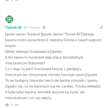
Tomek.W
7 lat temu
[quote name=”konkret”][quote name=”Tomek.W”]Takiego
basenu może pozazdrościć niejedna Gmina a nawet większe
miasto.
Widać dobrego Gospodarza.[/quote]
A ten basen to rozumiem daje pracę bezrobotnym
mieszkańcom Bukowna?
Co z tego że jest? Kosztował fortunę z pieniędzy
mieszkańców. Utrzymanie również kosztuje sporo.[/quote]
To nie budujmy basenów niech nie będzie rozrywki i sportu.
Zgodze się, że na basenach się nie zarabia. Trzeba dokładać.
Chyba tylko baseny termalne przynoszą zyski, ale
mieszkańcom coś się należy.
0