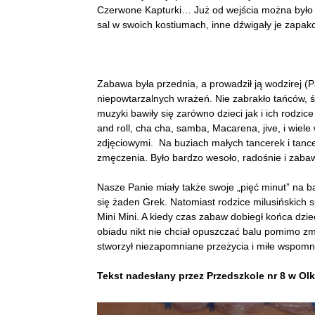
Czerwone Kapturki… Już od wejścia można było 
sal w swoich kostiumach, inne dźwigały je zapak
Zabawa była przednia, a prowadził ją wodzirej (P
niepowtarzalnych wrażeń. Nie zabrakło tańców, 
muzyki bawiły się zarówno dzieci jak i ich rodzic
and roll, cha cha, samba, Macarena, jive, i wiele
zdjęciowymi. Na buziach małych tancerek i tance
zmęczenia. Było bardzo wesoło, radośnie i zaba
Nasze Panie miały także swoje „pięć minut” na ba
się żaden Grek. Natomiast rodzice milusińskich 
Mini Mini. A kiedy czas zabaw dobiegł końca dzie
obiadu nikt nie chciał opuszczać balu pomimo z
stworzył niezapomniane przeżycia i miłe wspomnie
Tekst nadesłany przez Przedszkole nr 8 w Ol