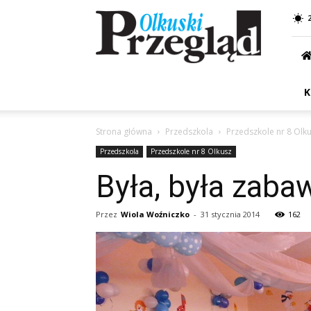
Przegląd
Olkuski
K
Strona główna
Przedszkola
Przedszkole nr 8 Olk
Przedszkola
Przedszkole nr 8 Olkusz
Była, była zabaw
Przez
Wiola Woźniczko
-
31 stycznia 2014
162