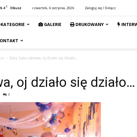
C
26.4
czwartek, 6 sierpnia, 2026
Zaloguj się / Dołącz
Olkusz
KATEGORIE
GALERIE
DRUKOWANY
INTER
ONTAKT
usz
Była, była zabawa, oj działo się działo…
a, oj działo się działo…
0