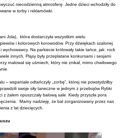
wyczuć niecodzienną atmosferę. Jedne dzieci wchodziły do
owane w torby i reklamówki.
ani Jola), która dostarczyła wszystkim wielu
śpiewów i kolorowych korowodów. Przy dźwiękach szalonej
e i wychowawcy. Na parkiecie królowały takie tańce, jak: rock
 wiele innych. Pląsy były przeplatane konkursami i sesjami
rzy malował się uśmiech, który nie znikał, mimo chwilowego
wnie.
lu – wspaniale odtańczyły „zorbę”, której nie powstydziłby
sprawdzili swoje siły taneczne w jednym z przebojów Rybki
ci z żalem opuszczały balową sale. Kiedy przyszła pora
męczenia. Mamy nadzieję, że bal zorganizowany przez nas
nia z lat dziecięcych.
kuszu