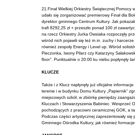
21.Finał Wielkiej Orkiestry Świątecznej Pomocy 
udało się zorganizować premierowy Finał dla Bo
dyrektor gminnego Centrum Kultury. Jak pokazał
trafi 8292,25 zł + przeszło ponad 100 zł zawar
na rzecz Orkiestry Jurka Owsiaka rozpoczęły prz
wśród nich pojawili się też m.in. zuchy i harcerz
również zespoły Energy i Level up. Wśród solist
Pieczonka, Iwony Pilarz czy Katarzyny Sałakowsk
floor”. Punktualnie o 20:00 ku niebu popłynęły l
KLUCZE
Także i z Klucz napłynęły już oficjalne informacj
terenie i w budynku Domu Kultury „Papiernik” zg
miejscowych szkół, w zbiórkę pieniędzy zaangaż
Kluczach i Stowarzyszenia Babiniec. Wesprzeć O
pochodzących z pracowni ceramicznej GOK, a tak
Podczas części artystycznej zaprezentowały się p
Gminnego Ośrodka Kultury, jak również formacje