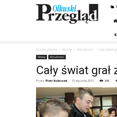
Przegląd
Olkuski
K
Strona główna
Newsy
Aktualności
Cały świat gr
Newsy
Aktualności
Cały świat grał z
Przez
Piotr Kubiczek
-
15 stycznia 2013
346