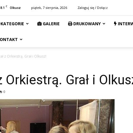
C
18.1
piątek, 7 sierpnia, 2026
Zaloguj się / Dołącz
Olkusz
KATEGORIE
GALERIE
DRUKOWANY
INTER
ONTAKT
ał z Orkiestrą. Grał i Olkusz!
 Orkiestrą. Grał i Olkus
0