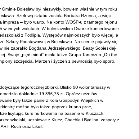
w Gminie Bolesław był niezwykły, bowiem właśnie w tym roku
lesławia. Szefową sztabu została Barbara Rzońca, a więc
a impreza – było warto. Na konto WOŚP-u z tamtego rejonu
tych w innych walutach. W bolesławskim Dworze koncertowanie
edszkolaki z Podlipia. Występów najmłodszych było więcej, a
e ze Szkoły Podstawowej w Bolesławiu. Na scenie pojawiły się
ów nie zabrakło Bogdana Jędrzejewskiego, Beaty Sobieskiej-
iej. Swoje „pięć minut” miała także Grupa Taneczna „On the
ampiony szczęścia. Marzeń i życzeń z pewnością było sporo.
e dotyczące tegorocznej zbiórki. Blisko 90 wolontariuszy w
romadziło dokładnie 19 396,75 zł. Oprócz uczniów
owane były także panie z Koła Gospodyń Wiejskich w
rkiestrę można było także poprzez kupno prac,
że licytując kurs nurkowania na basenie w Kluczach.
rzedszkolaki, uczniowie z Klucz, Chechła i Bydlina, zespoły z
 ARH Roch oraz Likeit.