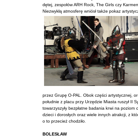
dętej, zespołów ARH Rock, The Girls czy Karme
Niezwykłą atmosferę wniósł także pokaz artystyc
przez Grupę O-PAL. Obok części artystycznej, org
południe z placu przy Urzędzie Miasta ruszył II S
towarzyszyły bezpłatne badania krwi na poziom cu
dzieci i dorosłych oraz wiele innych atrakcji, z kt
o to przecież chodziło.
BOLESŁAW