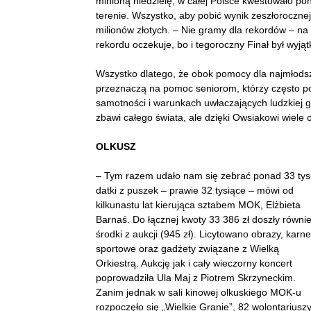
minioną niedzielę, w całej Polsce kwestowało pon
terenie. Wszystko, aby pobić wynik zeszłorocznej
milionów złotych. – Nie gramy dla rekordów – na
rekordu oczekuje, bo i tegoroczny Finał był wyją
Wszystko dlatego, że obok pomocy dla najmłodsz
przeznaczą na pomoc seniorom, którzy często po
samotności i warunkach uwłaczających ludzkiej 
zbawi całego świata, ale dzięki Owsiakowi wiele 
OLKUSZ
– Tym razem udało nam się zebrać ponad 33 tysi
datki z puszek – prawie 32 tysiące – mówi od
kilkunastu lat kierująca sztabem MOK, Elżbieta
Barnaś. Do łącznej kwoty 33 386 zł doszły równi
środki z aukcji (945 zł). Licytowano obrazy, karne
sportowe oraz gadżety związane z Wielką
Orkiestrą. Aukcję jak i cały wieczorny koncert
poprowadziła Ula Maj z Piotrem Skrzyneckim.
Zanim jednak w sali kinowej olkuskiego MOK-u
rozpoczęło się „Wielkie Granie”, 82 wolontariusz