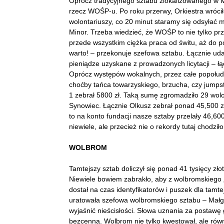
Oprócz tradycyjnego sztabu zlokalizowanego w M
rzecz WOŚP-u. Po roku przerwy, Orkiestra wróci
wolontariuszy, co 20 minut staramy się odsyłać 
Minor. Trzeba wiedzieć, że WOŚP to nie tylko p
przede wszystkim ciężka praca od świtu, aż do
warto! – przekonuje szefowa sztabu. Łącznie udał
pieniądze uzyskane z prowadzonych licytacji – łąc
Oprócz występów wokalnych, przez całe popołudn
choćby tańca towarzyskiego, brzucha, czy jumpst
1 zebrał 5800 zł. Taką sumę zgromadziło 29 wolo
Synowiec. Łącznie Olkusz zebrał ponad 45,500 zł
to na konto fundacji nasze sztaby przelały 46,60
niewiele, ale przecież nie o rekordy tutaj chodzi
WOLBROM
Tamtejszy sztab doliczył się ponad 41 tysięcy złot
Niewiele bowiem zabrakło, aby z wolbromskiego „
dostał na czas identyfikatorów i puszek dla tamte
uratowała szefowa wolbromskiego sztabu – Małgor
wyjaśnić nieścisłości. Słowa uznania za postaw
bezcenna. Wolbrom nie tylko kwestował, ale równ