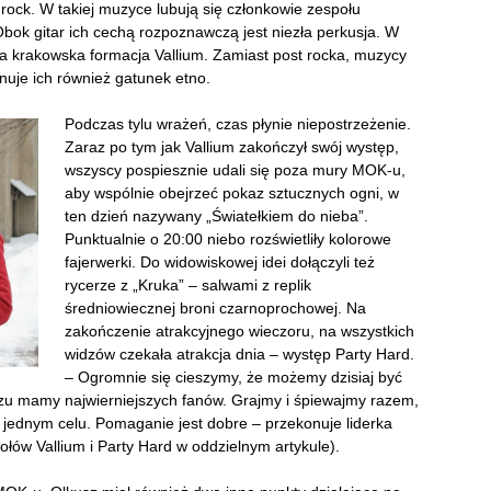
rock. W takiej muzyce lubują się członkowie zespołu
Obok gitar ich cechą rozpoznawczą jest niezła perkusja. W
ła krakowska formacja Vallium. Zamiast post rocka, muzycy
ynuje ich również gatunek etno.
Podczas tylu wrażeń, czas płynie niepostrzeżenie.
Zaraz po tym jak Vallium zakończył swój występ,
wszyscy pospiesznie udali się poza mury MOK-u,
aby wspólnie obejrzeć pokaz sztucznych ogni, w
ten dzień nazywany „Światełkiem do nieba”.
Punktualnie o 20:00 niebo rozświetliły kolorowe
fajerwerki. Do widowiskowej idei dołączyli też
rycerze z „Kruka” – salwami z replik
średniowiecznej broni czarnoprochowej. Na
zakończenie atrakcyjnego wieczoru, na wszystkich
widzów czekała atrakcja dnia – występ Party Hard.
– Ogromnie się cieszymy, że możemy dzisiaj być
uszu mamy najwierniejszych fanów. Grajmy i śpiewajmy razem,
 w jednym celu. Pomaganie jest dobre – przekonuje liderka
łów Vallium i Party Hard w oddzielnym artykule).