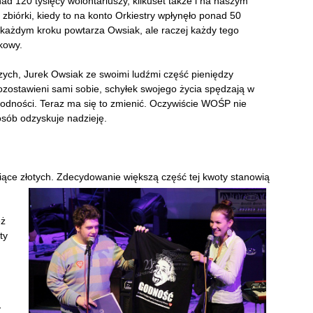
ad 120 tysięcy wolontariuszy, kilkuset także i na naszym
 zbiórki, kiedy to na konto Orkiestry wpłynęło ponad 50
 każdym kroku powtarza Owsiak, ale raczej każdy tego
tkowy.
ych, Jurek Owsiak ze swoimi ludźmi część pieniędzy
zostawieni sami sobie, schyłek swojego życia spędzają w
godności. Teraz ma się to zmienić. Oczywiście WOŚP nie
osób odzyskuje nadzieję.
ące złotych. Zdecydowanie większą część tej kwoty stanowią
eż
ty
y