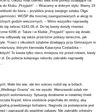
OK-u, Olkusz miał również dwa inne punkty działające na
ła do Klubu „Przyjaźń”. – Wracamy w dobrym stylu. Mamy 19
meldunki do biura – przybliża pracę swojego sztabu Olga
rzyjemności. WOŚP dla mocniej zaangażowanych w akcję to
 późnych godzin wieczornych. – Mimo wszystko naprawdę
o się zebrać 6181,06 zł. Do tej kwoty doszły również
znie 6396 zł. Także i w Klubie „Przyjaźń” sporo się działo.
ie odbywały się także przeróżne pokazy taneczne, jak
yle. Trzeci z olkuskich sztabów działający przy Gimnazjum nr
ntariuszy, którymi kierowała Katarzyna Czeladzka –
otych! To kwota tylko nieco mniejsza niż przed rokiem, kiedy
0 zł. Do pobicia kolejnego rekordu zabrakło naprawdę
ło…
ych. Mało kto wie, ale ten sukces rodził się w bólach.
Wielkiego Grania” nic nie wyszło. Warszawski sztab nie
jszych wolontariuszy. Sytuację dosłownie w ostatniej chwili
zata Krężel, która osobiście pojechała do stolicy, aby
ę godną prawdziwego bohatera. Nagroda za poświęcenie jest
ież i zapraszał do wspólnej zabawy. Nie zabrakło orkiestry