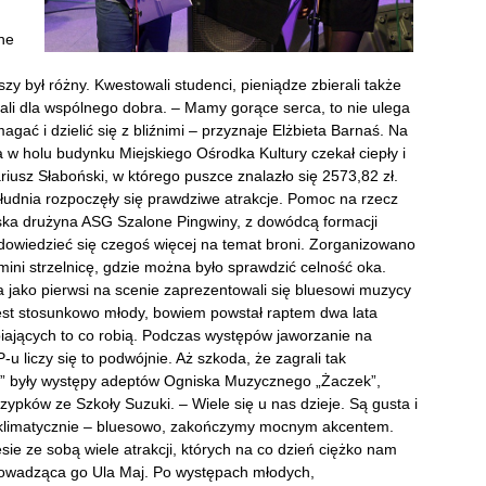
ne
zy był różny. Kwestowali studenci, pieniądze zbierali także
ali dla wspólnego dobra. – Mamy gorące serca, to nie ulega
agać i dzielić się z bliźnimi – przyznaje Elżbieta Barnaś. Na
w holu budynku Miejskiego Ośrodka Kultury czekał ciepły i
iusz Słaboński, w którego puszce znalazło się 2573,82 zł.
łudnia rozpoczęły się prawdziwe atrakcje. Pomoc na rzecz
uska drużyna ASG Szalone Pingwiny, z dowódcą formacji
dowiedzieć się czegoś więcej na temat broni. Zorganizowano
mini strzelnicę, gdzie można było sprawdzić celność oka.
a jako pierwsi na scenie zaprezentowali się bluesowi muzycy
jest stosunkowo młody, bowiem powstał raptem dwa lata
iających to co robią. Podczas występów jaworzanie na
u liczy się to podwójnie. Aż szkoda, że zagrali tak
” były występy adeptów Ogniska Muzycznego „Żaczek”,
ypków ze Szkoły Suzuki. – Wiele się u nas dzieje. Są gusta i
my klimatycznie – bluesowo, zakończymy mocnym akcentem.
ie ze sobą wiele atrakcji, których na co dzień ciężko nam
prowadząca go Ula Maj. Po występach młodych,