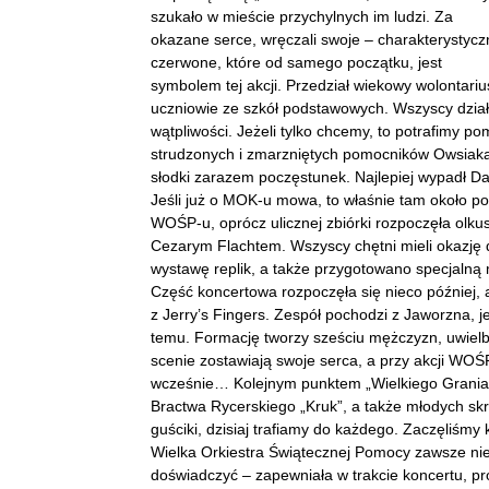
szukało w mieście przychylnych im ludzi. Za
okazane serce, wręczali swoje – charakterystycz
czerwone, które od samego początku, jest
symbolem tej akcji. Przedział wiekowy wolontarius
uczniowie ze szkół podstawowych. Wszyscy dział
wątpliwości. Jeżeli tylko chcemy, to potrafimy pom
strudzonych i zmarzniętych pomocników Owsiaka 
słodki zarazem poczęstunek. Najlepiej wypadł Dar
Jeśli już o MOK-u mowa, to właśnie tam około po
WOŚP-u, oprócz ulicznej zbiórki rozpoczęła olk
Cezarym Flachtem. Wszyscy chętni mieli okazję 
wystawę replik, a także przygotowano specjalną 
Część koncertowa rozpoczęła się nieco później, 
z Jerry’s Fingers. Zespół pochodzi z Jaworzna, 
temu. Formację tworzy sześciu mężczyzn, uwielb
scenie zostawiają swoje serca, a przy akcji WOŚP-
wcześnie… Kolejnym punktem „Wielkiego Grania
Bractwa Rycerskiego „Kruk”, a także młodych skrz
guściki, dzisiaj trafiamy do każdego. Zaczęliś
Wielka Orkiestra Świątecznej Pomocy zawsze nies
doświadczyć – zapewniała w trakcie koncertu, 