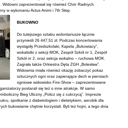
n. Widowni zaprezentował się również Chór Radnych.
zny w wykonaniu Actus Animi i 7th Step.
BUKOWNO
Do tutejszego sztabu wolontariusze łącznie
przynieśli 26 447,51 zł. Podczas koncertowania
wystąpiły Przedszkolaki, Kapela „Bukowiacy”,
wokalistki z sekcji MOK, Zespół Szkół nr 1, Zespół
Szkół nr 2, oraz sekcja wokalno – ruchowa MOK.
Zagrała także Orkiestra Dęta ZGH „Bolesław”.
Widownia miała również okazję zobaczyć pokaz
sztucznych ogni oraz zapierające dech w piersiach
ogniowe widowisko Fire-Show – zaprezentowane
anizatorzy postarali się też o inne atrakcje. W samo
ymboliczny Bieg Uliczny „Policz się z cukrzycą”. Imprezie
kru, spotkanie z diabetologiem i dietetykiem, aerobik dla
órych bukowianie chętnie korzystali. Byli też hojni, a tego dnia