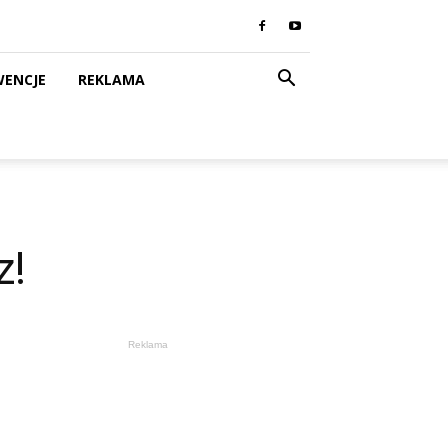
WENCJE
REKLAMA
z!
Reklama