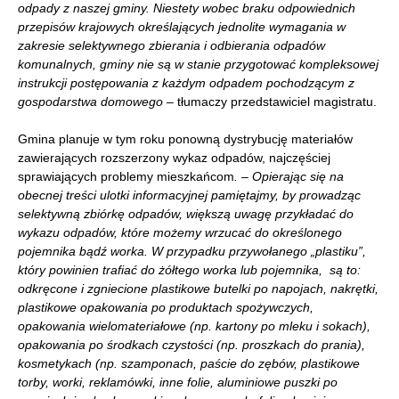
odpady z naszej gminy. Niestety wobec braku odpowiednich
przepisów krajowych określających jednolite wymagania w
zakresie selektywnego zbierania i odbierania odpadów
komunalnych, gminy nie są w stanie przygotować kompleksowej
instrukcji postępowania z każdym odpadem pochodzącym z
gospodarstwa domowego
– tłumaczy przedstawiciel magistratu.
Gmina planuje w tym roku ponowną dystrybucję materiałów
zawierających rozszerzony wykaz odpadów, najczęściej
sprawiających problemy mieszkańcom
. – Opierając się na
obecnej treści ulotki informacyjnej pamiętajmy, by prowadząc
selektywną zbiórkę odpadów, większą uwagę przykładać do
wykazu odpadów, które możemy wrzucać do określonego
pojemnika bądź worka. W przypadku przywołanego „plastiku”,
który powinien trafiać do żółtego worka lub pojemnika, są to:
odkręcone i zgniecione plastikowe butelki po napojach, nakrętki,
plastikowe opakowania po produktach spożywczych,
opakowania wielomateriałowe (np. kartony po mleku i sokach),
opakowania po środkach czystości (np. proszkach do prania),
kosmetykach (np. szamponach, paście do zębów, plastikowe
torby, worki, reklamówki, inne folie, aluminiowe puszki po