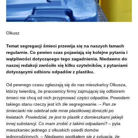
Olkusz
Temat segregacji śmieci przewija się na naszych łamach
regularnie. Co pewien czas pojawiają się kolejne pytania i
wątpliwości dotyczącego tego zagadnienia. Niedawno do
naszej redakcji zwróciło się kilku czytelników, z pytaniami
dotyczącymi odbioru odpadów z plastiku.
Od pewnego czasu zgłaszają się do nas mieszkańcy Olkusza,
którzy twierdzą, że pracownicy firmy zajmującej się odbiorem
śmieci nie chcą od nich przyjmować części odpadów. Powodem
takiego stanu rzeczy jest ich złe segregowanie.
– Pan ze
śmieciarki nie odebrał ode mnie plastikowej doniczki po
kwiatach. Powiedział, że jest to plastik z domieszkami jakiejś
innej substancji. Co mam zrobić z takimi odpadami?
– pyta
mieszkaniec jednego z olkuskich osiedli domów
jednorodzinnych. –
Niedawno spotkałem się z sytuacją, że