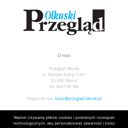
O nas
Przegląd Olkuski
ul. Marcina Bylicy 1/301
32-300 Olkusz
tel: 504 178 786
Napisz do nas:
biuro@przeglad.olkuski.pl
Ważne! Używamy plików cookies i podobnych rozwiązań
Podążaj za nami
technologicznych, aby personalizować zawartość i treści