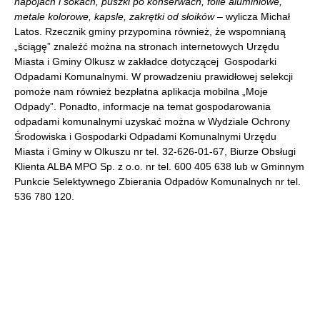
napojach i sokach, puszki po konserwach, folie aluminiowe,
metale kolorowe, kapsle, zakrętki od słoików
– wylicza Michał
Latos. Rzecznik gminy przypomina również, że wspomnianą
„ściągę” znaleźć można na stronach internetowych Urzędu
Miasta i Gminy Olkusz w zakładce dotyczącej Gospodarki
Odpadami Komunalnymi. W prowadzeniu prawidłowej selekcji
pomoże nam również bezpłatna aplikacja mobilna „Moje
Odpady”. Ponadto, informacje na temat gospodarowania
odpadami komunalnymi uzyskać można w Wydziale Ochrony
Środowiska i Gospodarki Odpadami Komunalnymi Urzędu
Miasta i Gminy w Olkuszu nr tel. 32-626-01-67, Biurze Obsługi
Klienta ALBA MPO Sp. z o.o. nr tel. 600 405 638 lub w Gminnym
Punkcie Selektywnego Zbierania Odpadów Komunalnych nr tel.
536 780 120.