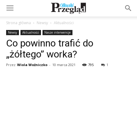
Strona główna
Newsy
Aktualności
Newsy
Aktualności
Nasze interwencje
Co powinno trafić do
„żółtego” worka?
Przez
Wiola Woźniczko
-
10 marca 2021
795
1