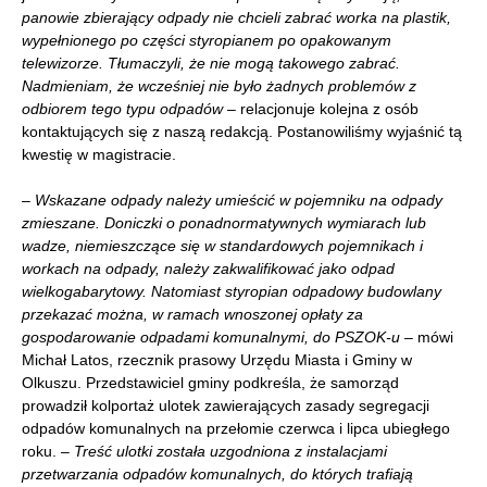
panowie zbierający odpady nie chcieli zabrać worka na plastik,
wypełnionego po części styropianem po opakowanym
telewizorze. Tłumaczyli, że nie mogą takowego zabrać.
Nadmieniam, że wcześniej nie było żadnych problemów z
odbiorem tego typu odpadów
– relacjonuje kolejna z osób
kontaktujących się z naszą redakcją. Postanowiliśmy wyjaśnić tą
kwestię w magistracie.
–
Wskazane odpady należy umieścić w pojemniku na odpady
zmieszane. Doniczki o ponadnormatywnych wymiarach lub
wadze, niemieszczące się w standardowych pojemnikach i
workach na odpady, należy zakwalifikować jako odpad
wielkogabarytowy. Natomiast styropian odpadowy budowlany
przekazać można, w ramach wnoszonej opłaty za
gospodarowanie odpadami komunalnymi, do PSZOK-u
– mówi
Michał Latos, rzecznik prasowy Urzędu Miasta i Gminy w
Olkuszu. Przedstawiciel gminy podkreśla, że samorząd
prowadził kolportaż ulotek zawierających zasady segregacji
odpadów komunalnych na przełomie czerwca i lipca ubiegłego
roku.
– Treść ulotki została uzgodniona z instalacjami
przetwarzania odpadów komunalnych, do których trafiają