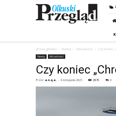
Przegląd
Olkuski
K
Strona główna
Newsy
Aktualności
Czy koniec 
Newsy
Aktualności
Czy koniec „Chr
Przez
a.n.q.a.
-
6 listopada 2023
2870
0