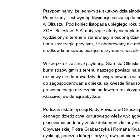
Przypominamy, że jednym ze skutków działalnośc
Pomorzany” jest wymóg likwidacji należącej do n
w Olkuszu. Pod koniec listopada ubiegłego roku
ZGH „Bolesław” S.A. dotyczące oferty nieodpłat
wydzielonym terenem stanowiącym osobną działk
firma zastrzegła przy tym, że obdarowany nie móg
środków finansować bieżące utrzymanie, wszelki
W związku z zaistniałą sytuacją Starosta Olkuski
burmistrzów gmin z terenu naszego powiatu na sp
rozmowy nie doprowadziły do wypracowania wspó
do zagospodarowania obiektu są kwestie finanso
prawomocnego orzeczenia sądowego rozstrzygaj
właściwej ewidencji zabytków.
Podczas ostatniej sesji Rady Powiatu w Olkuszu p
cennego dziedzictwa kulturowego wieży wyciągowe
głosowanie poddany został dokument złożony w olk
Obywatelskiej Piotra Grabarczyka i Romana Kwaśn
dyskusji, podczas której starły się dwa odmienn