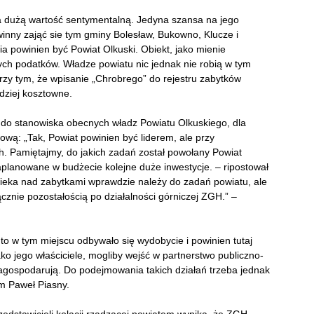
a dużą wartość sentymentalną. Jedyna szansa na jego
inny zająć sie tym gminy Bolesław, Bukowno, Klucze i
a powinien być Powiat Olkuski. Obiekt, jako mienie
ch podatków. Władze powiatu nic jednak nie robią w tym
rzy tym, że wpisanie „Chrobrego” do rejestru zabytków
rdziej kosztowne.
e do stanowiska obecnych władz Powiatu Olkuskiego, dla
tową: „Tak, Powiat powinien być liderem, ale przy
ch. Pamiętajmy, do jakich zadań został powołany Powiat
planowane w budżecie kolejne duże inwestycje.
– ripostował
pieka nad zabytkami wprawdzie należy do zadań powiatu, ale
ącznie pozostałością po działalności górniczej ZGH.” –
 to w tym miejscu odbywało się wydobycie i powinien tutaj
ko jego właściciele, mogliby wejść w partnerstwo publiczno-
zagospodarują. Do podejmowania takich działań trzeba jednak
m Paweł Piasny.
zedstawicieli kolacji rządzącej powiatem wynika, że ZGH