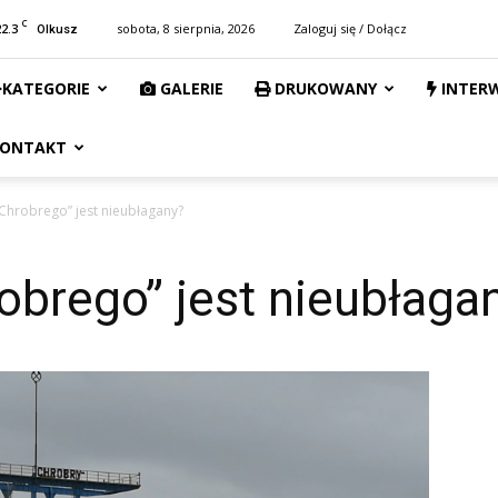
C
22.3
sobota, 8 sierpnia, 2026
Zaloguj się / Dołącz
Olkusz
KATEGORIE
GALERIE
DRUKOWANY
INTER
ONTAKT
„Chrobrego” jest nieubłagany?
obrego” jest nieubłaga