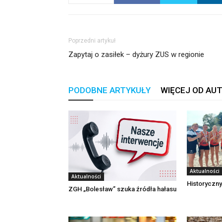
Poprzedni artykuł
Zapytaj o zasiłek – dyżury ZUS w regionie
PODOBNE ARTYKUŁY
WIĘCEJ OD AU
Aktualności
Aktualności
Historyczny
ZGH „Bolesław” szuka źródła hałasu