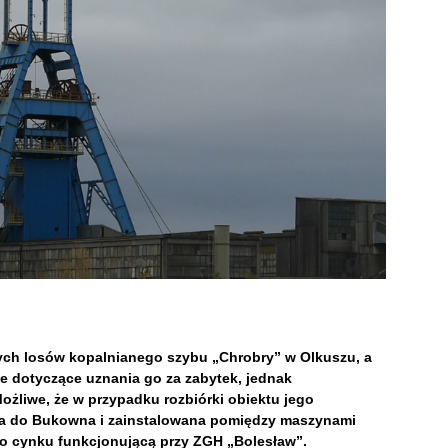
ych losów kopalnianego szybu „Chrobry” w Olkuszu, a
we
dotyczące uznania go za zabytek, jednak
ożliwe, że w przypadku rozbiórki obiektu jego
ana do Bukowna i zainstalowana pomiędzy maszynami
 o cynku funkcjonującą przy ZGH „Bolesław”.