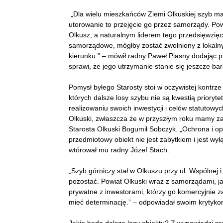
„Dla wielu mieszkańców Ziemi Olkuskiej szyb m
utorowanie to przejęcie go przez samorządy. Pow
Olkusz, a naturalnym liderem tego przedsięwzięci
samorządowe, mógłby zostać zwolniony z lokalny
kierunku.” – mówił radny Paweł Piasny dodając p
sprawi, że jego utrzymanie stanie się jeszcze ba
Pomysł byłego Starosty stoi w oczywistej kontrz
których dalsze losy szybu nie są kwestią prioryte
realizowaniu swoich inwestycji i celów statutowy
Olkuski, zwłaszcza że w przyszłym roku mamy za
Starosta Olkuski Bogumił Sobczyk. „Ochrona i o
przedmiotowy obiekt nie jest zabytkiem i jest wył
wtórował mu radny Józef Stach.
„Szyb górniczy stał w Olkuszu przy ul. Wspólnej i
pozostać. Powiat Olkuski wraz z samorządami, ja
prywatne z inwestorami, którzy go komercyjnie 
mieć determinację.” – odpowiadał swoim krytyko
Jakie będą dalsze losy obiektu? Z wypowiedzi pr