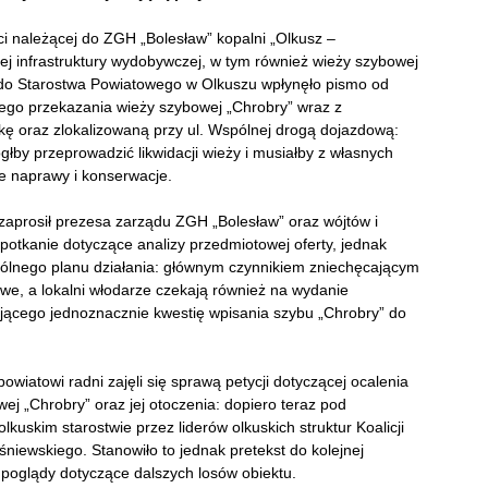
i należącej do ZGH „Bolesław” kopalni „Olkusz –
iej infrastruktury wydobywczej, w tym również wieży szybowej
 do Starostwa Powiatowego w Olkuszu wpłynęło pismo od
nego przekazania wieży szybowej „Chrobry” wraz z
ę oraz zlokalizowaną przy ul. Wspólnej drogą dojazdową:
łby przeprowadzić likwidacji wieży i musiałby z własnych
e naprawy i konserwacje.
 zaprosił prezesa zarządu ZGH „Bolesław” oraz wójtów i
otkanie dotyczące analizy przedmiotowej oferty, jednak
lnego planu działania: głównym czynnikiem zniechęcającym
we, a lokalni włodarze czekają również na wydanie
ącego jednoznacznie kwestię wpisania szybu „Chrobry” do
owiatowi radni zajęli się sprawą petycji dotyczącej ocalenia
j „Chrobry” oraz jej otoczenia: dopiero teraz pod
uskim starostwie przez liderów olkuskich struktur Koalicji
iewskiego. Stanowiło to jednak pretekst do kolejnej
e poglądy dotyczące dalszych losów obiektu.