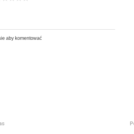
sie aby komentować
as
P