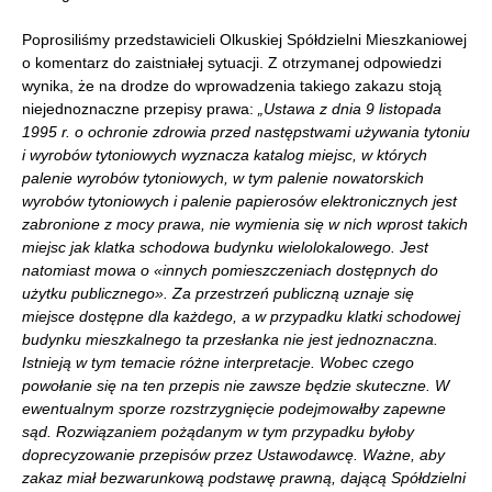
Poprosiliśmy przedstawicieli Olkuskiej Spółdzielni Mieszkaniowej
o komentarz do zaistniałej sytuacji. Z otrzymanej odpowiedzi
wynika, że na drodze do wprowadzenia takiego zakazu stoją
niejednoznaczne przepisy prawa:
„Ustawa z dnia 9 listopada
1995 r. o ochronie zdrowia przed następstwami używania tytoniu
i wyrobów tytoniowych wyznacza katalog miejsc, w których
palenie wyrobów tytoniowych, w tym palenie nowatorskich
wyrobów tytoniowych i palenie papierosów elektronicznych jest
zabronione z mocy prawa, nie wymienia się w nich wprost takich
miejsc jak klatka schodowa budynku wielolokalowego. Jest
natomiast mowa o
«innych pomieszczeniach dostępnych do
użytku publicznego».
Za przestrzeń publiczną uznaje się
miejsce dostępne dla każdego, a w przypadku klatki schodowej
budynku mieszkalnego ta przesłanka nie jest jednoznaczna.
Istnieją w tym temacie różne interpretacje. Wobec czego
powołanie się na ten przepis nie zawsze będzie skuteczne. W
ewentualnym sporze rozstrzygnięcie podejmowałby zapewne
sąd. Rozwiązaniem pożądanym w tym przypadku byłoby
doprecyzowanie przepisów przez Ustawodawcę. Ważne, aby
zakaz miał bezwarunkową podstawę prawną, dającą Spółdzielni