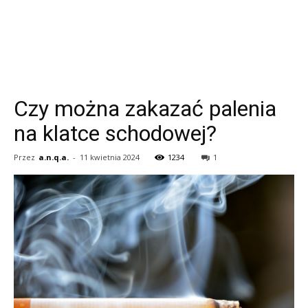
Czy można zakazać palenia
na klatce schodowej?
Przez
a.n.q.a.
-
11 kwietnia 2024
1234
1