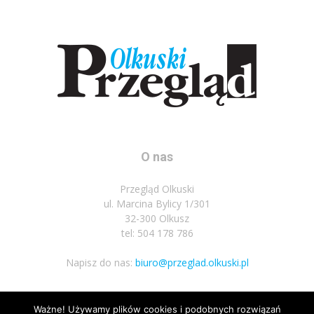
O nas
Przegląd Olkuski
ul. Marcina Bylicy 1/301
32-300 Olkusz
tel: 504 178 786
Napisz do nas:
biuro@przeglad.olkuski.pl
Ważne! Używamy plików cookies i podobnych rozwiązań