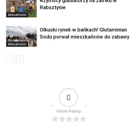
Rzymscy gladiatorzy na zamku w
Rabsztynie
Aktualności
Olkuski rynek w bańkach! Glutaminian
Sodu porwał mieszkańców do zabawy
Aktualności
0
Article Rating