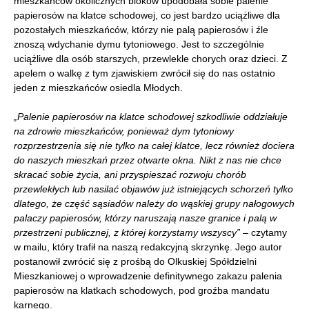
mieszkańców okolicznych bloków upodobała sobie palenie
papierosów na klatce schodowej, co jest bardzo uciążliwe dla
pozostałych mieszkańców, którzy nie palą papierosów i źle
znoszą wdychanie dymu tytoniowego. Jest to szczególnie
uciążliwe dla osób starszych, przewlekle chorych oraz dzieci. Z
apelem o walkę z tym zjawiskiem zwrócił się do nas ostatnio
jeden z mieszkańców osiedla Młodych.
„Palenie papierosów na klatce schodowej szkodliwie oddziałuje
na zdrowie mieszkańców, ponieważ dym tytoniowy
rozprzestrzenia się nie tylko na całej klatce, lecz również dociera
do naszych mieszkań przez otwarte okna. Nikt z nas nie chce
skracać sobie życia, ani przyspieszać rozwoju chorób
przewlekłych lub nasilać objawów już istniejących schorzeń tylko
dlatego, że część sąsiadów należy do wąskiej grupy nałogowych
palaczy papierosów, którzy naruszają nasze granice i palą w
przestrzeni publicznej, z której korzystamy wszyscy”
– czytamy
w mailu, który trafił na naszą redakcyjną skrzynkę. Jego autor
postanowił zwrócić się z prośbą do Olkuskiej Spółdzielni
Mieszkaniowej o wprowadzenie definitywnego zakazu palenia
papierosów na klatkach schodowych, pod groźba mandatu
karnego.