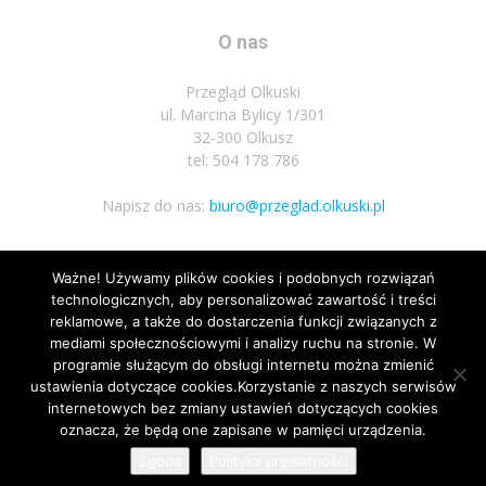
O nas
Przegląd Olkuski
ul. Marcina Bylicy 1/301
32-300 Olkusz
tel: 504 178 786
Napisz do nas:
biuro@przeglad.olkuski.pl
Ważne! Używamy plików cookies i podobnych rozwiązań
Podążaj za nami
technologicznych, aby personalizować zawartość i treści
reklamowe, a także do dostarczenia funkcji związanych z
mediami społecznościowymi i analizy ruchu na stronie. W
programie służącym do obsługi internetu można zmienić
ustawienia dotyczące cookies.Korzystanie z naszych serwisów
internetowych bez zmiany ustawień dotyczących cookies
oznacza, że będą one zapisane w pamięci urządzenia.
Nota prawna
Polityka prywatnosci
Kariera
Regulamin
Zgoda
Polityka prywatności
© Wszelkie prawa zastrzeżone 2020