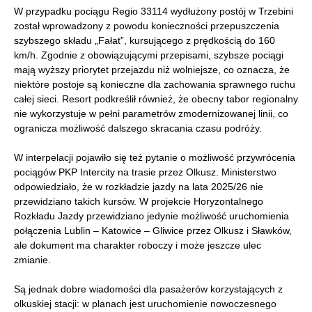
W przypadku pociągu Regio 33114 wydłużony postój w Trzebini
został wprowadzony z powodu konieczności przepuszczenia
szybszego składu „Fałat”, kursującego z prędkością do 160
km/h. Zgodnie z obowiązującymi przepisami, szybsze pociągi
mają wyższy priorytet przejazdu niż wolniejsze, co oznacza, że
niektóre postoje są konieczne dla zachowania sprawnego ruchu
całej sieci. Resort podkreślił również, że obecny tabor regionalny
nie wykorzystuje w pełni parametrów zmodernizowanej linii, co
ogranicza możliwość dalszego skracania czasu podróży.
W interpelacji pojawiło się też pytanie o możliwość przywrócenia
pociągów PKP Intercity na trasie przez Olkusz. Ministerstwo
odpowiedziało, że w rozkładzie jazdy na lata 2025/26 nie
przewidziano takich kursów. W projekcie Horyzontalnego
Rozkładu Jazdy przewidziano jedynie możliwość uruchomienia
połączenia Lublin – Katowice – Gliwice przez Olkusz i Sławków,
ale dokument ma charakter roboczy i może jeszcze ulec
zmianie.
Są jednak dobre wiadomości dla pasażerów korzystających z
olkuskiej stacji: w planach jest uruchomienie nowoczesnego