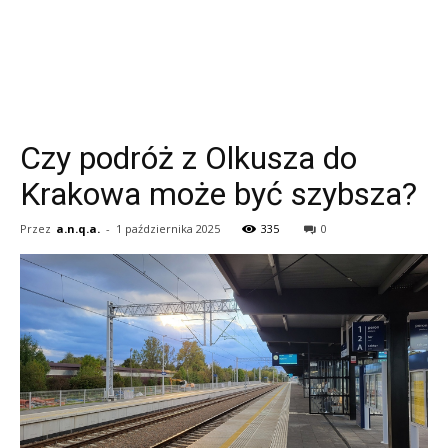
Czy podróż z Olkusza do
Krakowa może być szybsza?
Przez
a.n.q.a.
-
1 października 2025
335
0