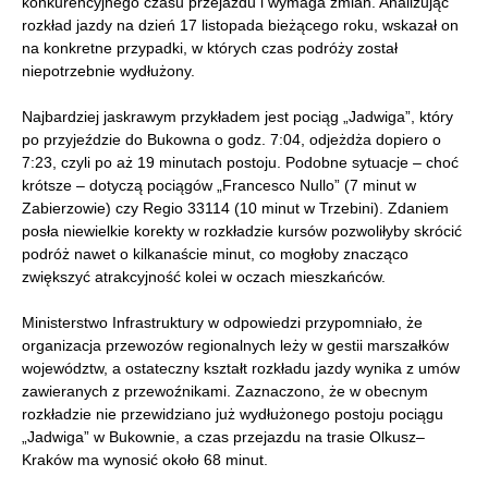
konkurencyjnego czasu przejazdu i wymaga zmian. Analizując
rozkład jazdy na dzień 17 listopada bieżącego roku, wskazał on
na konkretne przypadki, w których czas podróży został
niepotrzebnie wydłużony.
Najbardziej jaskrawym przykładem jest pociąg „Jadwiga”, który
po przyjeździe do Bukowna o godz. 7:04, odjeżdża dopiero o
7:23, czyli po aż 19 minutach postoju. Podobne sytuacje – choć
krótsze – dotyczą pociągów „Francesco Nullo” (7 minut w
Zabierzowie) czy Regio 33114 (10 minut w Trzebini). Zdaniem
posła niewielkie korekty w rozkładzie kursów pozwoliłyby skrócić
podróż nawet o kilkanaście minut, co mogłoby znacząco
zwiększyć atrakcyjność kolei w oczach mieszkańców.
Ministerstwo Infrastruktury w odpowiedzi przypomniało, że
organizacja przewozów regionalnych leży w gestii marszałków
województw, a ostateczny kształt rozkładu jazdy wynika z umów
zawieranych z przewoźnikami. Zaznaczono, że w obecnym
rozkładzie nie przewidziano już wydłużonego postoju pociągu
„Jadwiga” w Bukownie, a czas przejazdu na trasie Olkusz–
Kraków ma wynosić około 68 minut.