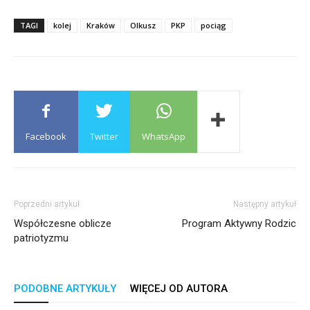
TAGI
kolej
Kraków
Olkusz
PKP
pociąg
Facebook
Twitter
WhatsApp
Poprzedni artykuł
Następny artykuł
Współczesne oblicze
Program Aktywny Rodzic
patriotyzmu
PODOBNE ARTYKUŁY
WIĘCEJ OD AUTORA