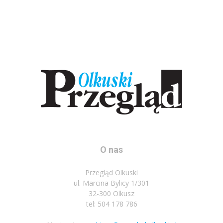
O nas
Przegląd Olkuski
ul. Marcina Bylicy 1/301
32-300 Olkusz
tel: 504 178 786