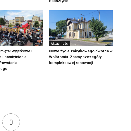
Rabsztynie
Aktualności
mięta! Wyjątkowe i
Nowe życie zabytkowego dworca w
e upamiętnienie
Wolbromiu. Znamy szczegóły
Powstania
kompleksowej renowacji
iego
0