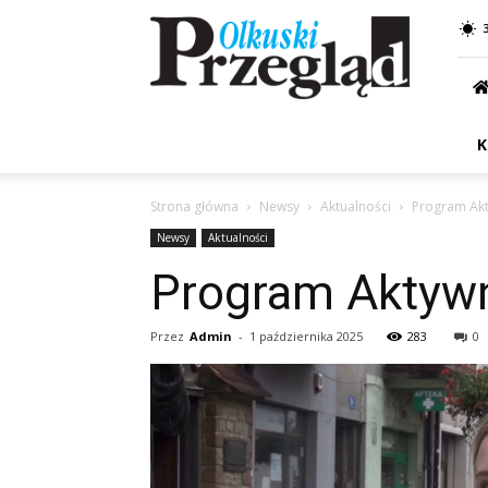
Przegląd
Olkuski
K
Strona główna
Newsy
Aktualności
Program Akt
Newsy
Aktualności
Program Aktyw
Przez
Admin
-
1 października 2025
283
0