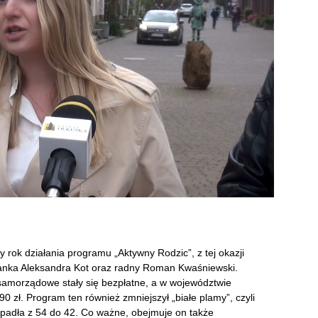
rok działania programu „Aktywny Rodzic”, z tej okazji
osłanka Aleksandra Kot oraz radny Roman Kwaśniewski.
 samorządowe stały się bezpłatne, a w województwie
0 zł. Program ten również zmniejszył „białe plamy”, czyli
 spadła z 54 do 42. Co ważne, obejmuje on także