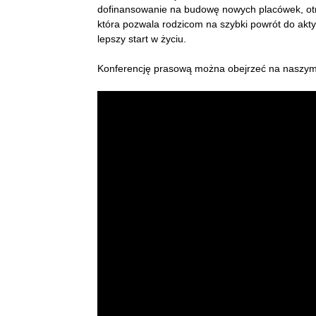
dofinansowanie na budowę nowych placówek, otrz
która pozwala rodzicom na szybki powrót do ak
lepszy start w życiu.
Konferencję prasową można obejrzeć na naszym