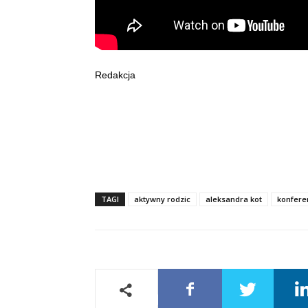
Redakcja
TAGI
aktywny rodzic
aleksandra kot
konfere