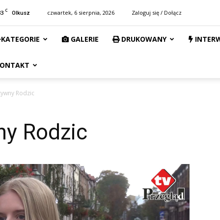
C
33
czwartek, 6 sierpnia, 2026
Zaloguj się / Dołącz
Olkusz
KATEGORIE
GALERIE
DRUKOWANY
INTER
ONTAKT
ywny Rodzic
ny Rodzic