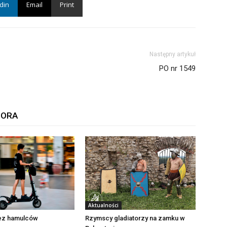
din
Email
Print
Następny artykuł
PO nr 1549
TORA
Aktualności
Rzymscy gladiatorzy na zamku w
bez hamulców