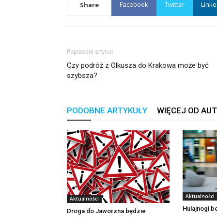
Facebook
Twitter
Linke
Share
Poprzedni artykuł
Czy podróż z Olkusza do Krakowa może być
szybsza?
PODOBNE ARTYKUŁY
WIĘCEJ OD AU
Aktualności
Aktualności
Hulajnogi 
Droga do Jaworzna będzie