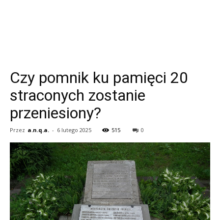
Czy pomnik ku pamięci 20
straconych zostanie
przeniesiony?
Przez
a.n.q.a.
-
6 lutego 2025
515
0