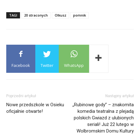
TAGI
20 straconych
Olkusz
pomnik
Facebook
Twitter
WhatsApp
Poprzedni artykuł
Następny artykuł
Nowe przedszkole w Osieku
„Rubinowe gody” – znakomita
oficjalnie otwarte!
komedia teatralna z plejadą
polskich Gwiazd z ulubionych
seriali! Już 22 lutego w
Wolbromskim Domu Kultury