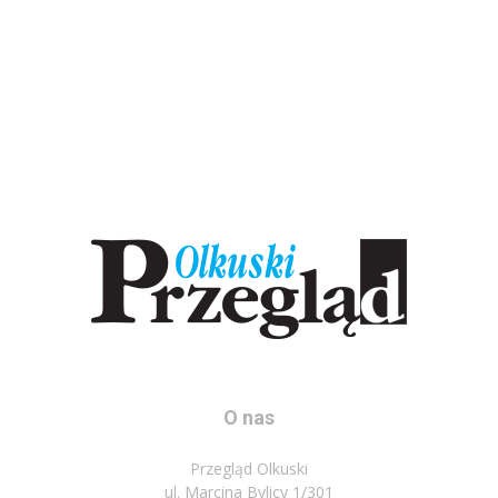
O nas
Przegląd Olkuski
ul. Marcina Bylicy 1/301