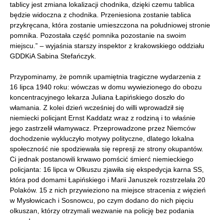
tablicy jest zmiana lokalizacji chodnika, dzięki czemu tablica
będzie widoczna z chodnika. Przeniesiona zostanie tablica
przykręcana, która zostanie umieszczona na południowej stronie
pomnika. Pozostała część pomnika pozostanie na swoim
miejscu.” – wyjaśnia starszy inspektor z krakowskiego oddziału
GDDKiA Sabina Stefańczyk.
Przypominamy, że pomnik upamiętnia tragiczne wydarzenia z
16 lipca 1940 roku: wówczas w domu wywiezionego do obozu
koncentracyjnego lekarza Juliana Łapińskiego doszło do
włamania. Z kolei dzień wcześniej do willi wprowadził się
niemiecki policjant Ernst Kaddatz wraz z rodziną i to właśnie
jego zastrzelił włamywacz. Przeprowadzone przez Niemców
dochodzenie wykluczyło motywy polityczne, dlatego lokalna
społeczność nie spodziewała się represji ze strony okupantów.
Ci jednak postanowili krwawo pomścić śmierć niemieckiego
policjanta: 16 lipca w Olkuszu zjawiła się ekspedycja karna SS,
która pod domami Łapińskiego i Marii Januszek rozstrzelała 20
Polaków. 15 z nich przywieziono na miejsce stracenia z więzień
w Mysłowicach i Sosnowcu, po czym dodano do nich pięciu
olkuszan, którzy otrzymali wezwanie na policję bez podania