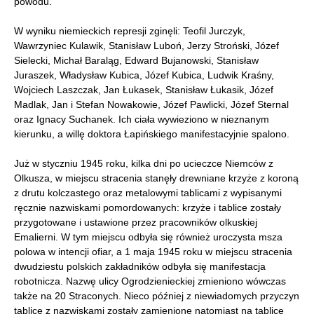
powodu.
W wyniku niemieckich represji zginęli: Teofil Jurczyk,
Wawrzyniec Kulawik, Stanisław Luboń, Jerzy Stroński, Józef
Sielecki, Michał Baraląg, Edward Bujanowski, Stanisław
Juraszek, Władysław Kubica, Józef Kubica, Ludwik Kraśny,
Wojciech Laszczak, Jan Łukasek, Stanisław Łukasik, Józef
Madlak, Jan i Stefan Nowakowie, Józef Pawlicki, Józef Sternal
oraz Ignacy Suchanek. Ich ciała wywieziono w nieznanym
kierunku, a willę doktora Łapińskiego manifestacyjnie spalono.
Już w styczniu 1945 roku, kilka dni po ucieczce Niemców z
Olkusza, w miejscu stracenia stanęły drewniane krzyże z koroną
z drutu kolczastego oraz metalowymi tablicami z wypisanymi
ręcznie nazwiskami pomordowanych: krzyże i tablice zostały
przygotowane i ustawione przez pracowników olkuskiej
Emalierni. W tym miejscu odbyła się również uroczysta msza
polowa w intencji ofiar, a 1 maja 1945 roku w miejscu stracenia
dwudziestu polskich zakładników odbyła się manifestacja
robotnicza. Nazwę ulicy Ogrodzienieckiej zmieniono wówczas
także na 20 Straconych. Nieco później z niewiadomych przyczyn
tablice z nazwiskami zostały zamienione natomiast na tablice