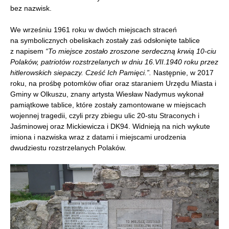
bez nazwisk.
We wrześniu 1961 roku w dwóch miejscach straceń
na symbolicznych obeliskach zostały zaś odsłonięte tablice
z napisem
“To miejsce zostało zroszone serdeczną krwią 10-ciu
Polaków, patriotów rozstrzelanych w dniu 16.VII.1940 roku przez
hitlerowskich siepaczy. Cześć Ich Pamięci.”.
Następnie, w 2017
roku, na prośbę potomków ofiar oraz staraniem Urzędu Miasta i
Gminy w Olkuszu, znany artysta Wiesław Nadymus wykonał
pamiątkowe tablice, które zostały zamontowane w miejscach
wojennej tragedii, czyli przy zbiegu ulic 20-stu Straconych i
Jaśminowej oraz Mickiewicza i DK94. Widnieją na nich wykute
imiona i nazwiska wraz z datami i miejscami urodzenia
dwudziestu rozstrzelanych Polaków.