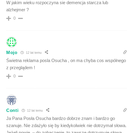
W jakim wieku rozpoczyna sie demencja starcza lub
alzhejmer ?
0
Mojo
12 lat temu
Świetna reklama posla Osucha , on ma chyba cos wspólnego
z przeglądem !
0
Conti
12 lat temu
Ja Pana Posła Osucha bardzo dobrze znam i bardzo go
szanuje. Nie zdażyło się by kiedykolwiek nie dotrzymał słowa.
Jeżeli powie, – do zobaczenie, to zawsze dotrzymuje słowa.