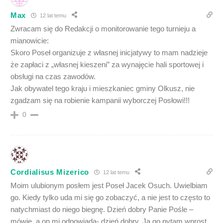
Max
12 lat temu
Zwracam się do Redakcji o monitorowanie tego turnieju a
mianowicie:
Skoro Poseł organizuje z własnej inicjatywy to mam nadzieje
że zapłaci z „własnej kieszeni” za wynajęcie hali sportowej i
obsługi na czas zawodów.
Jak obywatel tego kraju i mieszkaniec gminy Olkusz, nie
zgadzam się na robienie kampanii wyborczej Posłowi!!!
0
Cordialisus Mizerico
12 lat temu
Moim ulubionym posłem jest Poseł Jacek Osuch. Uwielbiam
go. Kiedy tylko uda mi się go zobaczyć, a nie jest to często to
natychmiast do niego biegnę. Dzień dobry Panie Pośle –
mówię, a on mi odpowiada- dzień dobry. Ja go pytam wprost