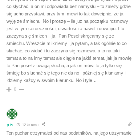
co słychać, a on mi odpowiada bez namysłu – to zależy gdzie
się ucho przystawi, przy tym, mowi to tak dowcipnie, że ja
wyję ze śmiechu. No i proszę – ile już na początku rozmowy
jest w tym serdeczności, otwartości a nawet i dowcipu. I tu
zaczyna się śmiech – ja i Pan Poseł skręcamy się ze
śmiechu. Wreszcie milkniemy i ja pytam, a tak ogólnie to co
słychać, co widać i tu zaczyna się rozmowa, a to na taki
temat a to na inny temat ale ciągle na jakiś temat, jak ja mowię
to Pan poseł z uwagą słucha, a jak on mówi to ja tylko się
śmieję bo sluchać się tego nie da no i póżniej się kłaniamy i
idziemy każdy w swoim kierunku. No i tyle…
0
pis
12 lat temu
Ten puchar otrzymałeś od nas podatników, na jego utrzymanie