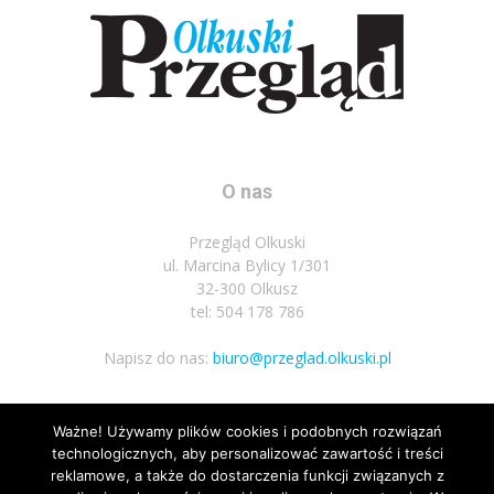
O nas
Przegląd Olkuski
ul. Marcina Bylicy 1/301
32-300 Olkusz
tel: 504 178 786
Napisz do nas:
biuro@przeglad.olkuski.pl
Ważne! Używamy plików cookies i podobnych rozwiązań
Podążaj za nami
technologicznych, aby personalizować zawartość i treści
reklamowe, a także do dostarczenia funkcji związanych z