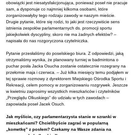
obowiązki jest niesatysfakcjonująca, ponieważ poseł nie pracuje
sam, a dysponuje co najmniej kilkoma osobami, które
zorganizowałyby tego rodzaju zawody w naszym mieście.
Drugie pytanie, które się rodzi, to jaki jest rzeczywiście sens
istnienia zespołów parlamentarnych ds. promocji sportu
jakiejkolwiek dyscypliny, skoro nie ma żadnych efektów? –
napisała do nas rozgoryczona czytelniczka.
Pytanie przesłaliśmy do poselskiego biura. Z odpowiedzi, jaką
otrzymaliśmy wynika, że planowany turniej w badmintona o
puchar posła Jacka Osucha zostanie ostatecznie rozegrany na
przełomie maja i czerwca. – Już kilka miesięcy temu podjąłem w
tej sprawie rozmowy z dyrektorem Miejskiego Ośrodka Sportu i
Rekreacji, celem pomocy w zorganizowaniu rozgrywek. Jeszcze
w kwietniu zaprosimy wszystkich mieszkańców i czytelników
„Przeglądu Olkuskiego” do udziału w tych zawodach –
zapowiada poseł Jacek Osuch.
Jak myślicie, czy parlamentarzysta stanie w szranki w
mieszkańcami? Chcielibyście zagrać w popularną
„kometkę” z posłem? Czekamy na Wasze zdania na