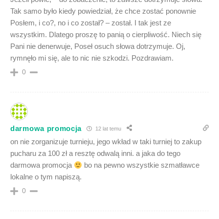
Tak samo było kiedy powiedział, że chce zostać ponownie
Posłem, i co?, no i co został? – został. I tak jest ze
wszystkim. Dlatego proszę to panią o cierpliwość. Niech się
Pani nie denerwuje, Poseł osuch słowa dotrzymuje. Oj,
rymnęło mi się, ale to nic nie szkodzi. Pozdrawiam.
0
darmowa promocja
12 lat temu
on nie zorganizuje turnieju, jego wkład w taki turniej to zakup
pucharu za 100 zł a resztę odwalą inni. a jaka do tego
darmowa promocja
bo na pewno wszystkie szmatławce
lokalne o tym napiszą.
0