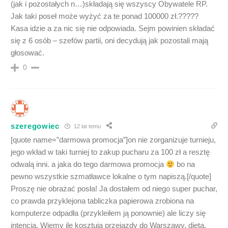
(jak i pozostałych n…)składają się wszyscy Obywatele RP.
Jak taki poseł może wyżyć za te ponad 100000 zł.?????
Kasa idzie a za nic się nie odpowiada. Sejm powinien składać
się z 6 osób – szefów partii, oni decydują jak pozostali mają
głosować.
0
szeregowiec
12 lat temu
[quote name=”darmowa promocja”]on nie zorganizuje turnieju,
jego wkład w taki turniej to zakup pucharu za 100 zł a resztę
odwalą inni. a jaka do tego darmowa promocja
bo na
pewno wszystkie szmatławce lokalne o tym napiszą.[/quote]
Proszę nie obrażać posła! Ja dostałem od niego super puchar,
co prawda przyklejona tabliczka papierowa zrobiona na
komputerze odpadła (przykleiłem ją ponownie) ale liczy się
intencja. Wiemy ile kosztują przejazdy do Warszawy, dieta,