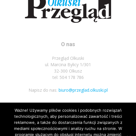
O nas
Przegląd Olkuski
ul. Marcina Bylicy 1/301
32-300 Olkusz
tel: 504 178 786
Napisz do nas:
biuro@przeglad.olkuski.pl
Ważne! Używamy plików cookies i podobnych rozwiązań
Podążaj za nami
technologicznych, aby personalizować zawartość i treści
reklamowe, a także do dostarczenia funkcji związanych z
mediami społecznościowymi i analizy ruchu na stronie. W
programie służącym do obsługi internetu można zmienić