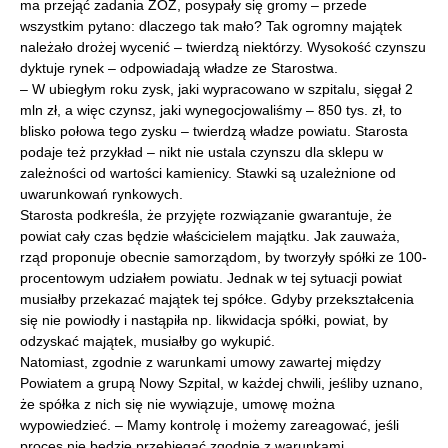
ma przejąć zadania ZOZ, posypały się gromy – przede
wszystkim pytano: dlaczego tak mało? Tak ogromny majątek
należało drożej wycenić – twierdzą niektórzy. Wysokość czynszu
dyktuje rynek – odpowiadają władze ze Starostwa.
– W ubiegłym roku zysk, jaki wypracowano w szpitalu, sięgał 2
mln zł, a więc czynsz, jaki wynegocjowaliśmy – 850 tys. zł, to
blisko połowa tego zysku – twierdzą władze powiatu. Starosta
podaje też przykład – nikt nie ustala czynszu dla sklepu w
zależności od wartości kamienicy. Stawki są uzależnione od
uwarunkowań rynkowych.
Starosta podkreśla, że przyjęte rozwiązanie gwarantuje, że
powiat cały czas będzie właścicielem majątku. Jak zauważa,
rząd proponuje obecnie samorządom, by tworzyły spółki ze 100-
procentowym udziałem powiatu. Jednak w tej sytuacji powiat
musiałby przekazać majątek tej spółce. Gdyby przekształcenia
się nie powiodły i nastąpiła np. likwidacja spółki, powiat, by
odzyskać majątek, musiałby go wykupić.
Natomiast, zgodnie z warunkami umowy zawartej między
Powiatem a grupą Nowy Szpital, w każdej chwili, jeśliby uznano,
że spółka z nich się nie wywiązuje, umowę można
wypowiedzieć. – Mamy kontrolę i możemy zareagować, jeśli
proces nie będzie przebiegać zgodnie z warunkami