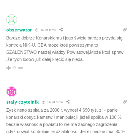
obserwator
16 lat temu
Bardzo dobrze Konarskiemu i jego świcie bardzo przyda się
kontrola NIK-U, CBA może ktoś powstrzyma to
SZALEŃSTWO naszej władzy Powiatowej.Może ktoś sprawi
,że tych lodów już dalej kręcić się nieda.
0
stały czytelnik
16 lat temu
Zysk netto szpitala za 2008 r. wynosi 4 690 tyś. zl – panie
konarski dosyc kamstw i manipulacji. jeżeli spółka w 100 %
bedzie własnościa powiatu to nie ma zadnego zagrozenia
gdyz powiat kontroluje jej dzialalnosc. Jezeli bedzie mial 30 %