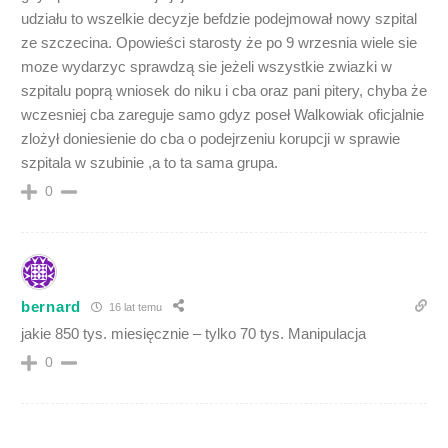
udziału to wszelkie decyzje befdzie podejmował nowy szpital
ze szczecina. Opowieści starosty że po 9 wrzesnia wiele sie
moze wydarzyc sprawdzą sie jeżeli wszystkie zwiazki w
szpitalu poprą wniosek do niku i cba oraz pani pitery, chyba że
wczesniej cba zareguje samo gdyz poseł Walkowiak oficjalnie
zlożył doniesienie do cba o podejrzeniu korupcji w sprawie
szpitala w szubinie ,a to ta sama grupa.
0
bernard
16 lat temu
jakie 850 tys. miesięcznie – tylko 70 tys. Manipulacja
0