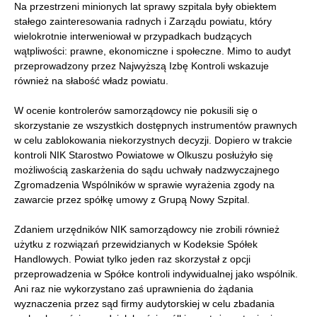
Na przestrzeni minionych lat sprawy szpitala były obiektem
stałego zainteresowania radnych i Zarządu powiatu, który
wielokrotnie interweniował w przypadkach budzących
wątpliwości: prawne, ekonomiczne i społeczne. Mimo to audyt
przeprowadzony przez Najwyższą Izbę Kontroli wskazuje
również na słabość władz powiatu.
W ocenie kontrolerów samorządowcy nie pokusili się o
skorzystanie ze wszystkich dostępnych instrumentów prawnych
w celu zablokowania niekorzystnych decyzji. Dopiero w trakcie
kontroli NIK Starostwo Powiatowe w Olkuszu posłużyło się
możliwością zaskarżenia do sądu uchwały nadzwyczajnego
Zgromadzenia Wspólników w sprawie wyrażenia zgody na
zawarcie przez spółkę umowy z Grupą Nowy Szpital.
Zdaniem urzędników NIK samorządowcy nie zrobili również
użytku z rozwiązań przewidzianych w Kodeksie Spółek
Handlowych. Powiat tylko jeden raz skorzystał z opcji
przeprowadzenia w Spółce kontroli indywidualnej jako wspólnik.
Ani raz nie wykorzystano zaś uprawnienia do żądania
wyznaczenia przez sąd firmy audytorskiej w celu zbadania