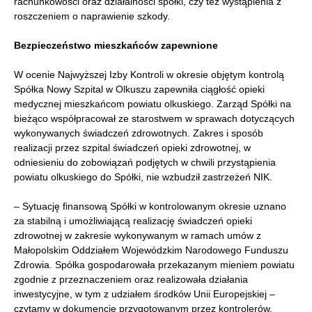
rachunkowości oraz działalności spółki, czy też wystąpienia z
roszczeniem o naprawienie szkody.
Bezpieczeństwo mieszkańców zapewnione
W ocenie Najwyższej Izby Kontroli w okresie objętym kontrolą
Spółka Nowy Szpital w Olkuszu zapewniła ciągłość opieki
medycznej mieszkańcom powiatu olkuskiego. Zarząd Spółki na
bieżąco współpracował ze starostwem w sprawach dotyczących
wykonywanych świadczeń zdrowotnych. Zakres i sposób
realizacji przez szpital świadczeń opieki zdrowotnej, w
odniesieniu do zobowiązań podjętych w chwili przystąpienia
powiatu olkuskiego do Spółki, nie wzbudził zastrzeżeń NIK.
– Sytuację finansową Spółki w kontrolowanym okresie uznano
za stabilną i umożliwiającą realizację świadczeń opieki
zdrowotnej w zakresie wykonywanym w ramach umów z
Małopolskim Oddziałem Wojewódzkim Narodowego Funduszu
Zdrowia. Spółka gospodarowała przekazanym mieniem powiatu
zgodnie z przeznaczeniem oraz realizowała działania
inwestycyjne, w tym z udziałem środków Unii Europejskiej –
czytamy w dokumencie przygotowanym przez kontrolerów.