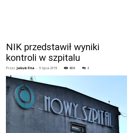
NIK przedstawił wyniki
kontroli w szpitalu
Przez
Jakub Fita
-
9 lipca 2019
404
4