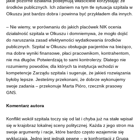
jakie pozorne działania podejmują właściciele korzystając ze
środków publicznych. Ich zdaniem na tym tle sytuacja szpitala w
Olkuszu jest bardzo dobra i powinna być przykładem dla innych.
– Nie wiemy, w porównaniu do jakich placówek NIK ocenia
działalność szpitala w Olkuszu i domniemywa, że mogło dojść
do naruszania zasad efektywności wydatkowania środków
publicznych. Szpital w Olkuszu obsługuje pacjentów na bieżąco,
ma dobre wyniki finansowe, płaci pracownikom, kontrahentom,
nie ma długów. Potwierdzają to sami kontrolerzy. Dlatego nie
rozumiemy powodów, dla których ta instytucja wchodzi w
kompetencje Zarządu szpitala i sugeruje, że jakieś rozwiązania
byłoby lepsze. Jesteśmy przekonani, że dobrze wykonujemy
swoje zadania – przekonuje Marta Pióro, rzecznik prasowy
GNS.
Komentarz autora
Konflikt wokół szpitala toczy się od lat i chyba już na stałe wpisał
się w krajobraz lokalnej sceny politycznej. Każda z jego stron ma
swoje argumenty i racje, które bardzo często wzajemnie się
wykluczają. Jedno jest jednak pewne – w konfrontacji z Grupą