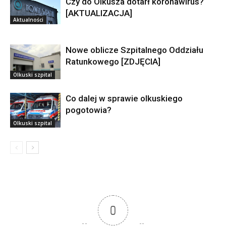
Czy do Olkusza dotarł koronawirus?
[AKTUALIZACJA]
Aktualności
Nowe oblicze Szpitalnego Oddziału
Ratunkowego [ZDJĘCIA]
Olkuski szpital
Co dalej w sprawie olkuskiego
pogotowia?
Olkuski szpital
0