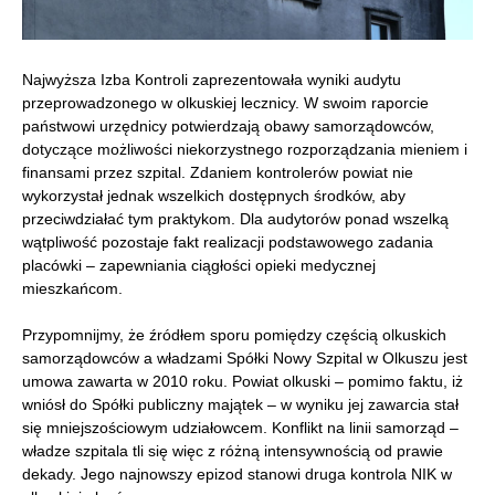
Najwyższa Izba Kontroli zaprezentowała wyniki audytu
przeprowadzonego w olkuskiej lecznicy. W swoim raporcie
państwowi urzędnicy potwierdzają obawy samorządowców,
dotyczące możliwości niekorzystnego rozporządzania mieniem i
finansami przez szpital. Zdaniem kontrolerów powiat nie
wykorzystał jednak wszelkich dostępnych środków, aby
przeciwdziałać tym praktykom. Dla audytorów ponad wszelką
wątpliwość pozostaje fakt realizacji podstawowego zadania
placówki – zapewniania ciągłości opieki medycznej
mieszkańcom.
Przypomnijmy, że źródłem sporu pomiędzy częścią olkuskich
samorządowców a władzami Spółki Nowy Szpital w Olkuszu jest
umowa zawarta w 2010 roku. Powiat olkuski – pomimo faktu, iż
wniósł do Spółki publiczny majątek – w wyniku jej zawarcia stał
się mniejszościowym udziałowcem. Konflikt na linii samorząd –
władze szpitala tli się więc z różną intensywnością od prawie
dekady. Jego najnowszy epizod stanowi druga kontrola NIK w