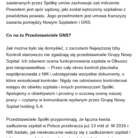
zawieranych przez Spółkę umów zachowuje zaś milczenie.
Powodem jest spór sądowy, jaki został wytoczony szpitalowi z
powództwa powiatu. Jego przedmiotem jest umowa franszyzy
zawarta pomiędzy Nowym Szpitalem i GNS.
Co na to Przedstawiciele GNS?
Jak można było się domyśleć, z zarzutami Najwyższej Izby
Kontroli stanowczo nie zgadzają się przedstawiciele Grupy Nowy
Szpital. Ich zdaniem ocena funkcjonowania szpitala w Olkuszu
jest niesprawiedliwa. – Przez cały okres kontroli placówka
współpracowała z NIK i udostępniała wszystkie dokumenty, o
które wnioskował kontroler. Nigdy nie odmówiono kontrolerowi
wstępu do obiektu szpitala i innych pomieszczeń Spółki.
Apelujemy o obiektywizm i prosimy o uczciwą ocenę naszej
pracy – czytamy w komunikacie wydanym przez Grupę Nowy
Szpital holding S.A.
Przedstawiciele Spółki przypominają, że łączna kwota
zadłużenia szpitali w Polsce przekracza już 13 mld zł. W 2016 r.
NIK badało, jak nieskutecznie walczy się z zadłużeniem szpitali i