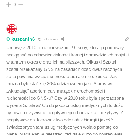
0
Olkuszanin6
7 lat temu
Umowę z 2010 roku unieważnić!!! Osoby, którą ja podpisały
pociągnąć do odpowiedzialności karnej i sprawdzić ich majątki
w tamtym okresie oraz ich najbliższych. Olkuski Szpital
został przekazany GNS na zasadach dość dwuznacznych i
za to powinna wziąć się prokuratura ale nie olkuska. Jak
można było stać się 30% udziałowcem jako Starostwo
„wkładając” aportem cały majątek nieruchomości i
ruchomości do GNS-u? Czy w 2010 roku była sporządzona
wycena Szpitala? Co do jakości usług medycznych to dużo
by pisać oczywiście negatywnego chociaż są i pozytywy. Z
negatywów np. kierownictwo oddziału chirurgii i jakość
świadczonych tam usług medycznych woła o pomstę do
nieba, praca Pań w rejestracji też daje dużo do poprawienia