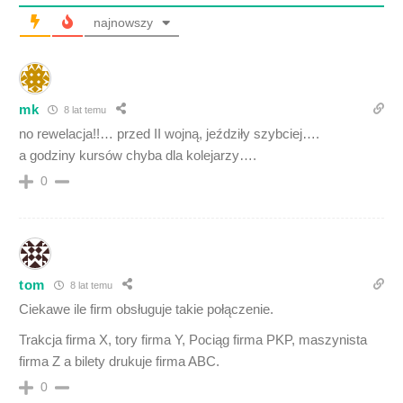
najnowszy
mk
8 lat temu
no rewelacja!!… przed II wojną, jeździły szybciej….
a godziny kursów chyba dla kolejarzy….
0
tom
8 lat temu
Ciekawe ile firm obsługuje takie połączenie.
Trakcja firma X, tory firma Y, Pociąg firma PKP, maszynista
firma Z a bilety drukuje firma ABC.
0