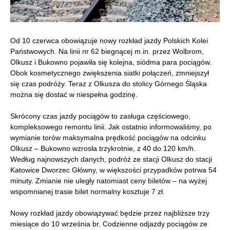
Od 10 czerwca obowiązuje nowy rozkład jazdy Polskich Kolei
Państwowych. Na linii nr 62 biegnącej m.in. przez Wolbrom,
Olkusz i Bukowno pojawiła się kolejna, siódma para pociągów.
Obok kosmetycznego zwiększenia siatki połączeń, zmniejszył
się czas podróży. Teraz z Olkusza do stolicy Górnego Śląska
można się dostać w niespełna godzinę.
Skrócony czas jazdy pociągów to zasługa częściowego,
kompleksowego remontu linii. Jak ostatnio informowaliśmy, po
wymianie torów maksymalna prędkość pociągów na odcinku
Olkusz – Bukowno wzrosła trzykrotnie, z 40 do 120 km/h.
Według najnowszych danych, podróż ze stacji Olkusz do stacji
Katowice Dworzec Główny, w większości przypadków potrwa 54
minuty. Zmianie nie uległy natomiast ceny biletów – na wyżej
wspomnianej trasie bilet normalny kosztuje 7 zł.
Nowy rozkład jazdy obowiązywać będzie przez najbliższe trzy
miesiące do 10 września br. Codzienne odjazdy pociągów ze