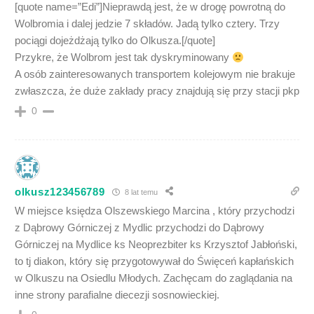
[quote name=”Edi”]Nieprawdą jest, że w drogę powrotną do
Wolbromia i dalej jedzie 7 składów. Jadą tylko cztery. Trzy
pociągi dojeżdżają tylko do Olkusza.[/quote]
Przykre, że Wolbrom jest tak dyskryminowany
A osób zainteresowanych transportem kolejowym nie brakuje
zwłaszcza, że duże zakłady pracy znajdują się przy stacji pkp
0
olkusz123456789
8 lat temu
W miejsce księdza Olszewskiego Marcina , który przychodzi
z Dąbrowy Górniczej z Mydlic przychodzi do Dąbrowy
Górniczej na Mydlice ks Neoprezbiter ks Krzysztof Jabłoński,
to tj diakon, który się przygotowywał do Święceń kapłańskich
w Olkuszu na Osiedlu Młodych. Zachęcam do zaglądania na
inne strony parafialne diecezji sosnowieckiej.