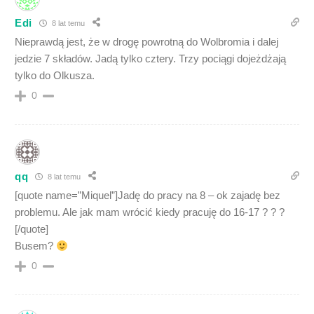
Edi
8 lat temu
Nieprawdą jest, że w drogę powrotną do Wolbromia i dalej
jedzie 7 składów. Jadą tylko cztery. Trzy pociągi dojeżdżają
tylko do Olkusza.
0
qq
8 lat temu
[quote name=”Miquel”]Jadę do pracy na 8 – ok zajadę bez
problemu. Ale jak mam wrócić kiedy pracuję do 16-17 ? ? ?
[/quote]
Busem?
0