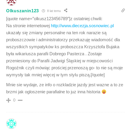
Olkuszanin123
8 lat temu
[quote name=”olkusz123456789″]z ostatniej chwili:
Na stronie internetowej
http://www.diecezja.sosnowiec.pl
ukazały się zmiany personalne na ten rok narazie są
proboszczowie i administratorzy przekazuję wiadomość dla
wszystkich sympatyków ks proboszcza Krzysztofa Bujaka
była wikariusza parafii Dobrego Pasterza . Zostaje
przeniesiony do Parafii Jadwigi Śląskiej w miejscowości
Rogoźnik czyli mówiąc prościej przenoszą go- to nie są moje
wymysły tak mniej więcej w tym stylu piszą.[/quote]
Mnie sie wydaje, ze info o rozkladzie jazdy jest wazne a to ze
brzmi jak ogloszenie parafialne to juz inna historia
0