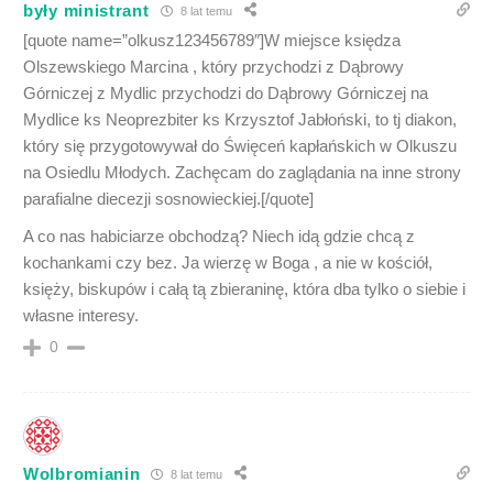
były ministrant
8 lat temu
[quote name=”olkusz123456789″]W miejsce księdza
Olszewskiego Marcina , który przychodzi z Dąbrowy
Górniczej z Mydlic przychodzi do Dąbrowy Górniczej na
Mydlice ks Neoprezbiter ks Krzysztof Jabłoński, to tj diakon,
który się przygotowywał do Święceń kapłańskich w Olkuszu
na Osiedlu Młodych. Zachęcam do zaglądania na inne strony
parafialne diecezji sosnowieckiej.[/quote]
A co nas habiciarze obchodzą? Niech idą gdzie chcą z
kochankami czy bez. Ja wierzę w Boga , a nie w kościół,
księży, biskupów i całą tą zbieraninę, która dba tylko o siebie i
własne interesy.
0
Wolbromianin
8 lat temu