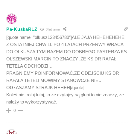
Pa-KuskaRLZ
8 lat temu
[quote name=”olkusz123456789″]ALE JAJA HEHEHEHEHE
Z OSTATNIEJ CHWILI. PO 4 LATACH PRZERWY WRACA
DO OLKUSZA TYM RAZEM DO DOBREGO PASTERZA KS
OLSZEWSKI MARCIN TO ZNACZY ,ŻE KS DR RAFAŁ
TETELA ODCHODZI…
PRAGNIEMY POINFORMOWAĆ,ZE ODEJŚCIU KS DR
RAFAŁA TETELI MÓWIMY STANOWCZE NIE…
OGŁASZAMY STRAJK HEHEH[/quote]
Koleś nie troluj tutaj, to że czytajcy są głupi to nie znaczy, że
należy to wykorzystywać.
0