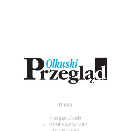
O nas
Przegląd Olkuski
ul. Marcina Bylicy 1/301
32-300 Olkusz