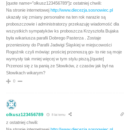
[quote name=”olkusz123456789″]z ostatniej chwili:
Na stronie internetowej
http://www.diecezja.sosnowiec.pl
ukazały się zmiany personalne na ten rok narazie są
proboszczowie i administratorzy przekazuję wiadomość dla
wszystkich sympatyków ks proboszcza Krzysztofa Bujaka
była wikariusza parafii Dobrego Pasterza . Zostaje
przeniesiony do Parafii Jadwigi Śląskiej w miejscowości
Rogoźnik czyli mówiąc prościej przenoszą go- to nie są moje
wymysły tak mniej więcej w tym stylu piszą.[/quote]
Przenosi się z ta panią ze Słowików, z czasów jak był na
Słowikach wikarym?
0
olkusz123456789
8 lat temu
z ostatniej chwili:
Na stronie internetowej
http://www.diecezja.sosnowiec.pl