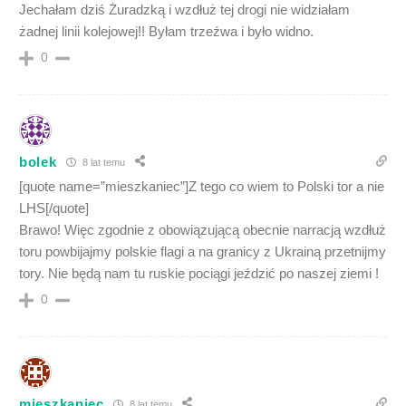
Jechałam dziś Żuradzką i wzdłuż tej drogi nie widziałam
żadnej linii kolejowej!! Byłam trzeźwa i było widno.
0
bolek
8 lat temu
[quote name=”mieszkaniec”]Z tego co wiem to Polski tor a nie
LHS[/quote]
Brawo! Więc zgodnie z obowiązującą obecnie narracją wzdłuż
toru powbijajmy polskie flagi a na granicy z Ukrainą przetnijmy
tory. Nie będą nam tu ruskie pociągi jeździć po naszej ziemi !
0
mieszkaniec
8 lat temu