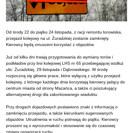
Od środy 22 do piątku 24 listopada, z racji remontu torowiska,
przejazd kolejowy na ul. Żuradzkiej zostanie zamknięty.
Kierowcy będą zmuszeni korzystać z objazdów.
Już od kilku dni trwają przygotowania do wymiany torów i
podkładów przy linii kolejowej LHS nr 65 przebiegającej wzdłuż
ulic: Żuradzkiej, 29-listopada i Dąbrowskiego. W środę
rozpoczną się główne prace, które wyłączą z użytku przejazd
kolejowy, z którego każdego dnia korzystają kierowcy jadący do
centrum miasta od strony Mazańca, a także ci poszukujący
alternatywnej drogi dla zakorkowanego wiaduktu.
Przy drogach dojazdowych postawiono znaki z informacją o
zamknięciu przejazdu, a także kierunkami sugerowanych
objazdów. Utrudnienia w ruchu potrwają do piątku. Kierowcy
proszeni są o wyrozumiałość i stosowanie się do czasowej
zmiany organizacji ruchu.