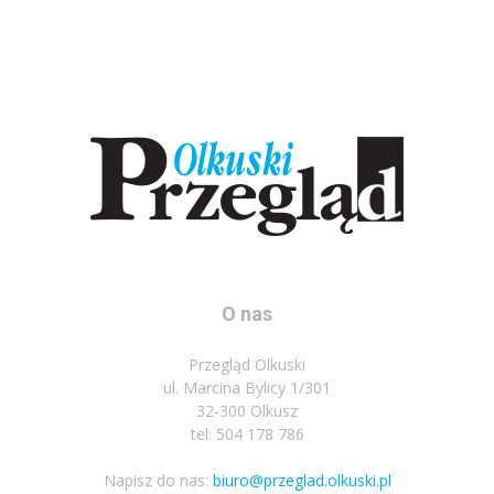
O nas
Przegląd Olkuski
ul. Marcina Bylicy 1/301
32-300 Olkusz
tel: 504 178 786
Napisz do nas:
biuro@przeglad.olkuski.pl