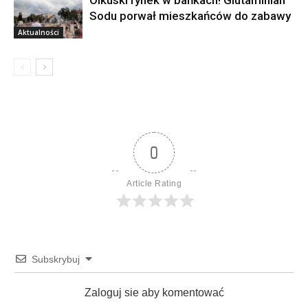
Olkuski rynek w bańkach! Glutaminian
Sodu porwał mieszkańców do zabawy
Aktualności
0
Article Rating
Subskrybuj
Zaloguj sie aby komentować