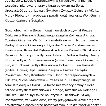
odbyła się w kościele parafialnym w Kwaśniowie, a nie, jak
wcześniej planowano, przy ołtarzu polowym na Borach.
Uroczystość zorganizowali: Światowy Związek Żołnierzy AK, ks.
Marek Plebanek – proboszcz parafii Kwaśniów oraz Wójt Gminy
Klucze Kazimierz Ściążko.
Gości obecnych w Borach Kwaśniowskich przywitał Prezes
Oddziału w Kluczach Światowego Związku Żołnierzy AK, por.
Czesław Grzanka. Wśród nich znaleźli się m.in. Norbert Bień –
Radny Powiatu Olkuskiego i Dyrektor Szkoły Podstawowej w
Kwaśniowie, Krzysztof Dąbrowski – Radny Powiatu Olkuskiego i
Dyrektor Gimnazjum w Bydlinie, Edward Oruba – Radny Gminy
Klucze, sołtysi: Piotr Szreniawa – (sołtys Kwaśniowa Górnego),
Krzysztof Nowak (sołtys Kwaśniowa Dolnego), Ewa Kruszak
(sołtys Huciska), kpt. Janusz Zaręba – Prezes Zarządu
Powiatowej Rady Kombatantów i Osób Represjonowanych w
Olkuszu, Michał Masłowski – Prezes Klubu Historycznego im.
Armii Krajowej w Olkuszu, a także mieszkańcy gminy Klucze,
przede wszystkim Kwaśniowa Górnego, Kwaśniowa Dolnego i
Huciska. Obecni byli także nauczyciele i uczniowie Szkoły
Podstawowej w Kwaśniowie, którzy przygotowali krótki program
artystyczny o charakterze patriotycznym, a także tworzyli poczet