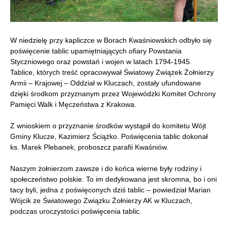
W niedzielę przy kapliczce w Borach Kwaśniowskich odbyło się
poświęcenie tablic upamiętniających ofiary Powstania
Styczniowego oraz powstań i wojen w latach 1794-1945.
Tablice, których treść opracowywał Światowy Związek Żołnierzy
Armii – Krajowej – Oddział w Kluczach, zostały ufundowane
dzięki środkom przyznanym przez Wojewódzki Komitet Ochrony
Pamięci Walk i Męczeństwa z Krakowa.
Z wnioskiem o przyznanie środków wystąpił do komitetu Wójt
Gminy Klucze, Kazimierz Ściążko. Poświęcenia tablic dokonał
ks. Marek Plebanek, proboszcz parafii Kwaśniów.
Naszym żołnierzom zawsze i do końca wierne były rodziny i
społeczeństwo polskie. To im dedykowana jest skromna, bo i oni
tacy byli, jedna z poświęconych dziś tablic – powiedział Marian
Wójcik ze Światowego Związku Żołnierzy AK w Kluczach,
podczas uroczystości poświęcenia tablic.