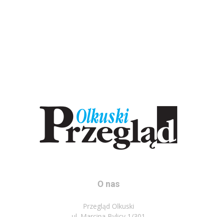
O nas
Przegląd Olkuski
ul. Marcina Bylicy 1/301