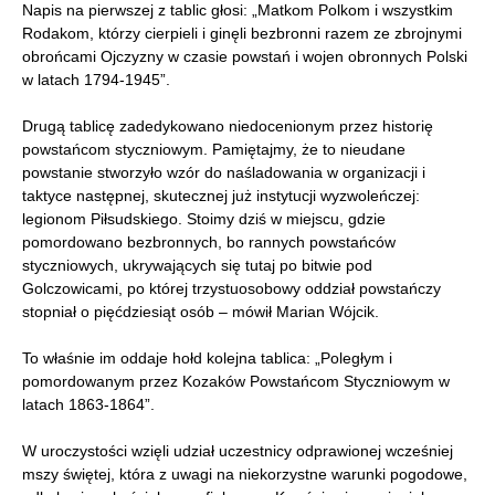
Napis na pierwszej z tablic głosi: „Matkom Polkom i wszystkim
Rodakom, którzy cierpieli i ginęli bezbronni razem ze zbrojnymi
obrońcami Ojczyzny w czasie powstań i wojen obronnych Polski
w latach 1794-1945”.
Drugą tablicę zadedykowano niedocenionym przez historię
powstańcom styczniowym. Pamiętajmy, że to nieudane
powstanie stworzyło wzór do naśladowania w organizacji i
taktyce następnej, skutecznej już instytucji wyzwoleńczej:
legionom Piłsudskiego. Stoimy dziś w miejscu, gdzie
pomordowano bezbronnych, bo rannych powstańców
styczniowych, ukrywających się tutaj po bitwie pod
Golczowicami, po której trzystuosobowy oddział powstańczy
stopniał o pięćdziesiąt osób – mówił Marian Wójcik.
To właśnie im oddaje hołd kolejna tablica: „Poległym i
pomordowanym przez Kozaków Powstańcom Styczniowym w
latach 1863-1864”.
W uroczystości wzięli udział uczestnicy odprawionej wcześniej
mszy świętej, która z uwagi na niekorzystne warunki pogodowe,