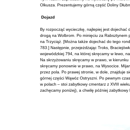
Olkusza. Prezentujemy górną część Doliny Dłubn
Dojazd
By rozpocząć wycieczkę, najlepiej jest dojechać
drogą na Wolbrom. Po minięciu za Rabsztynem p
na Trzyciąż. [Można także dojechać do tego ron
783.] Następnie, przejeżdżając Troks, Braciejów
wojewódzkiej 794, na której skręcamy w lewo, na
Na skrzyżowaniu skręcamy w prawo, w kierunku L
skręcamy ponownie w prawo, na Wysocice. Mijam
przez pola. Po prawej stronie, w dole, znajduje s
górnej części Wąwóz Ostryszni. Po pewnym czas
w polach – stoi zabytkowy cmentarz z XVIII wiek
zachęcamy poniżej), a chwilę później zabytkowy 