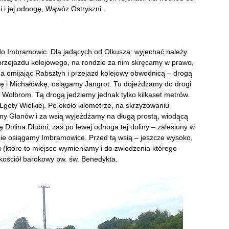
i i jej odnogę, Wąwóz Ostryszni.
 do Imbramowic. Dla jadących od Olkusza: wyjechać należy
rzejazdu kolejowego, na rondzie za nim skręcamy w prawo,
da omijając Rabsztyn i przejazd kolejowy obwodnicą – drogą
kę i Michałówkę, osiągamy Jangrot. Tu dojeżdżamy do drogi
 Wolbrom. Tą drogą jedziemy jednak tylko kilkaset metrów.
goty Wielkiej. Po około kilometrze, na skrzyżowaniu
y Glanów i za wsią wyjeżdżamy na długą prostą, wiodącą
ię Dolina Dłubni, zaś po lewej odnoga tej doliny – zalesiony w
ie osiągamy Imbramowice. Przed tą wsią – jeszcze wysoko,
u (które to miejsce wymieniamy i do zwiedzenia którego
kościół barokowy pw. św. Benedykta.