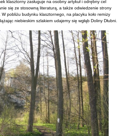
klasztorny zasługuje na osobny artykuł i odrębny cel
e się ze stosowną literaturą, a także odwiedzenie strony
. W pobliżu budynku klasztornego, na placyku koło remizy
żając niebieskim szlakiem udajemy się wgłąb Doliny Dłubni.