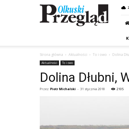
Przegląd
Olkuski
K
Strona główna
Aktualności
To i owo
Dolina Dł
Aktualności
To i owo
Dolina Dłubni, 
Przez
Piotr Michalski
-
31 stycznia 2018
2105