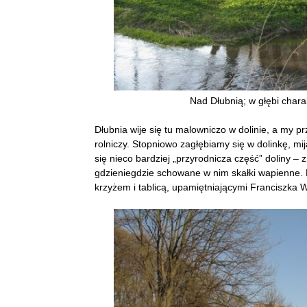
Nad Dłubnią; w głębi charak
Dłubnia wije się tu malowniczo w dolinie, a my p
rolniczy. Stopniowo zagłębiamy się w dolinkę, 
się nieco bardziej „przyrodnicza część” doliny – z
gdzieniegdzie schowane w nim skałki wapienne. 
krzyżem i tablicą, upamiętniającymi Franciszka Wó