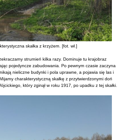
terystyczna skałka z krzyżem. [fot. wł.]
rzekraczamy strumień kilka razy. Dominuje tu krajobraz
mijając pojedyncze zabudowania. Po pewnym czasie zaczyna
nikają nieliczne budynki i pola uprawne, a pojawia się las i
Mijamy charakterystyczną skałkę z przytwierdzonymi doń
jcickiego, który zginął w roku 1917, po upadku z tej skałki.