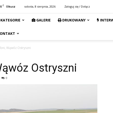
C
20
sobota, 8 sierpnia, 2026
Zaloguj się / Dołącz
Olkusz
KATEGORIE
GALERIE
DRUKOWANY
INTER
ONTAKT
ubni, Wąwóz Ostryszni
Wąwóz Ostryszni
0