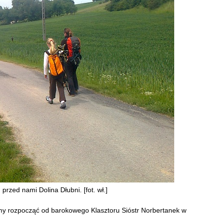
przed nami Dolina Dłubni. [fot. wł.]
emy rozpocząć od barokowego Klasztoru Sióstr Norbertanek w