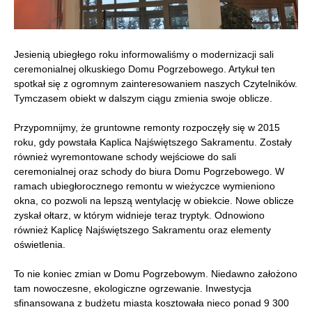
Jesienią ubiegłego roku informowaliśmy o modernizacji sali
ceremonialnej olkuskiego Domu Pogrzebowego. Artykuł ten
spotkał się z ogromnym zainteresowaniem naszych Czytelników.
Tymczasem obiekt w dalszym ciągu zmienia swoje oblicze.
Przypomnijmy, że gruntowne remonty rozpoczęły się w 2015
roku, gdy powstała Kaplica Najświętszego Sakramentu. Zostały
również wyremontowane schody wejściowe do sali
ceremonialnej oraz schody do biura Domu Pogrzebowego. W
ramach ubiegłorocznego remontu w wieżyczce wymieniono
okna, co pozwoli na lepszą wentylację w obiekcie. Nowe oblicze
zyskał ołtarz, w którym widnieje teraz tryptyk. Odnowiono
również Kaplicę Najświętszego Sakramentu oraz elementy
oświetlenia.
To nie koniec zmian w Domu Pogrzebowym. Niedawno założono
tam nowoczesne, ekologiczne ogrzewanie. Inwestycja
sfinansowana z budżetu miasta kosztowała nieco ponad 9 300