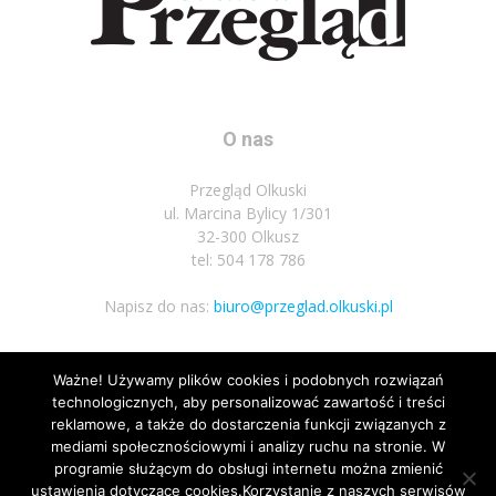
O nas
Przegląd Olkuski
ul. Marcina Bylicy 1/301
32-300 Olkusz
tel: 504 178 786
Napisz do nas:
biuro@przeglad.olkuski.pl
Ważne! Używamy plików cookies i podobnych rozwiązań
Podążaj za nami
technologicznych, aby personalizować zawartość i treści
reklamowe, a także do dostarczenia funkcji związanych z
mediami społecznościowymi i analizy ruchu na stronie. W
programie służącym do obsługi internetu można zmienić
ustawienia dotyczące cookies.Korzystanie z naszych serwisów