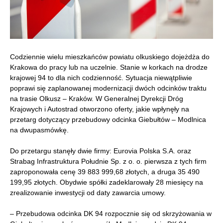
Codziennie wielu mieszkańców powiatu olkuskiego dojeżdża do
Krakowa do pracy lub na uczelnie. Stanie w korkach na drodze
krajowej 94 to dla nich codzienność. Sytuacja niewątpliwie
poprawi się zaplanowanej modernizacji dwóch odcinków traktu
na trasie Olkusz – Kraków. W Generalnej Dyrekcji Dróg
Krajowych i Autostrad otworzono oferty, jakie wpłynęły na
przetarg dotyczący przebudowy odcinka Giebułtów – Modlnica
na dwupasmówkę.
Do przetargu stanęły dwie firmy: Eurovia Polska S.A. oraz
Strabag Infrastruktura Południe Sp. z o. o. pierwsza z tych firm
zaproponowała cenę 39 883 999,68 złotych, a druga 35 490
199,95 złotych. Obydwie spółki zadeklarowały 28 miesięcy na
zrealizowanie inwestycji od daty zawarcia umowy.
– Przebudowa odcinka DK 94 rozpocznie się od skrzyżowania w