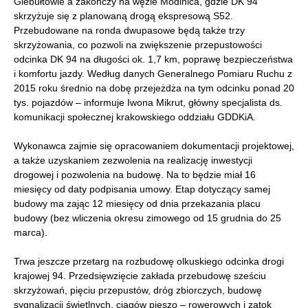
Giebułtowie a zakończy na węźle Modlnica, gdzie DK 94
skrzyżuje się z planowaną drogą ekspresową S52.
Przebudowane na ronda dwupasowe będą także trzy
skrzyżowania, co pozwoli na zwiększenie przepustowości
odcinka DK 94 na długości ok. 1,7 km, poprawę bezpieczeństwa
i komfortu jazdy. Według danych Generalnego Pomiaru Ruchu z
2015 roku średnio na dobę przejeżdża na tym odcinku ponad 20
tys. pojazdów – informuje Iwona Mikrut, główny specjalista ds.
komunikacji społecznej krakowskiego oddziału GDDKiA.
Wykonawca zajmie się opracowaniem dokumentacji projektowej,
a także uzyskaniem zezwolenia na realizację inwestycji
drogowej i pozwolenia na budowę. Na to będzie miał 16
miesięcy od daty podpisania umowy. Etap dotyczący samej
budowy ma zając 12 miesięcy od dnia przekazania placu
budowy (bez wliczenia okresu zimowego od 15 grudnia do 25
marca).
Trwa jeszcze przetarg na rozbudowę olkuskiego odcinka drogi
krajowej 94. Przedsięwzięcie zakłada przebudowę sześciu
skrzyżowań, pięciu przepustów, dróg zbiorczych, budowę
sygnalizacji świetlnych, ciągów pieszo – rowerowych i zatok