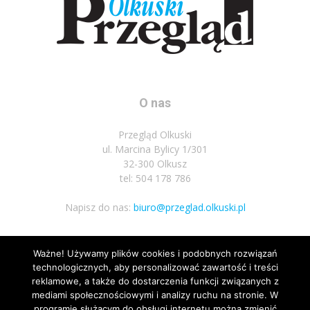
O nas
Przegląd Olkuski
ul. Marcina Bylicy 1/301
32-300 Olkusz
tel: 504 178 786
Napisz do nas:
biuro@przeglad.olkuski.pl
Ważne! Używamy plików cookies i podobnych rozwiązań
Podążaj za nami
technologicznych, aby personalizować zawartość i treści
reklamowe, a także do dostarczenia funkcji związanych z
mediami społecznościowymi i analizy ruchu na stronie. W
programie służącym do obsługi internetu można zmienić