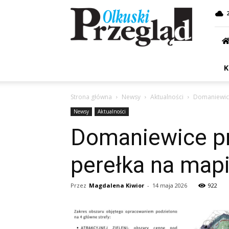
Przegląd
Olkuski
K
Strona główna
Newsy
Aktualności
Domaniewice
Newsy
Aktualności
Domaniewice pr
perełka na map
Przez
Magdalena Kiwior
-
14 maja 2026
922