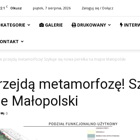
C
22.1
piątek, 7 sierpnia, 2026
Zaloguj się / Dołącz
Olkusz
KATEGORIE
GALERIE
DRUKOWANY
INTER
ONTAKT
 przejdą metamorfozę! Szykuje się nowa perełka na mapie Małopolski
zejdą metamorfozę! Sz
ie Małopolski
0