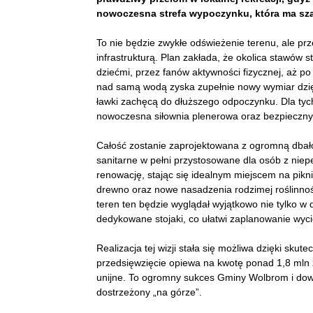
nowoczesna strefa wypoczynku, która ma sza
To nie będzie zwykłe odświeżenie terenu, ale pr
infrastrukturą. Plan zakłada, że okolica stawów s
dziećmi, przez fanów aktywności fizycznej, aż p
nad samą wodą zyska zupełnie nowy wymiar dzię
ławki zachęcą do dłuższego odpoczynku. Dla tych
nowoczesna siłownia plenerowa oraz bezpieczny
Całość zostanie zaprojektowana z ogromną dbało
sanitarne w pełni przystosowane dla osób z niep
renowację, stając się idealnym miejscem na piknik
drewno oraz nowe nasadzenia rodzimej roślinnoś
teren ten będzie wyglądał wyjątkowo nie tylko w
dedykowane stojaki, co ułatwi zaplanowanie wyc
Realizacja tej wizji stała się możliwa dzięki sk
przedsięwzięcie opiewa na kwotę ponad 1,8 mln 
unijne. To ogromny sukces Gminy Wolbrom i dowó
dostrzeżony „na górze”.