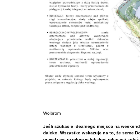
Wolbrom
Jeśli szukacie idealnego miejsca na weekend
daleko. Wszystko wskazuje na to, że serce D
prawdziwy przełom w lokalnej rekreacji, gdy