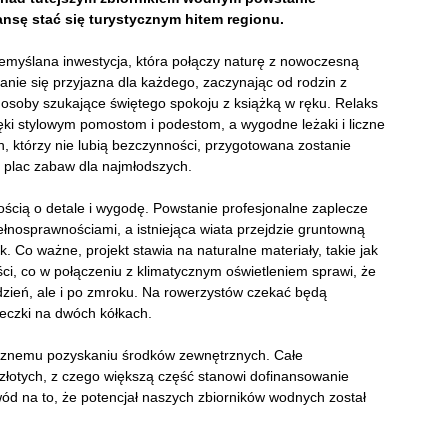
nsę stać się turystycznym hitem regionu.
zemyślana inwestycja, która połączy naturę z nowoczesną
tanie się przyjazna dla każdego, zaczynając od rodzin z
o osoby szukające świętego spokoju z książką w ręku. Relaks
ki stylowym pomostom i podestom, a wygodne leżaki i liczne
, którzy nie lubią bezczynności, przygotowana zostanie
 plac zabaw dla najmłodszych.
ścią o detale i wygodę. Powstanie profesjonalne zaplecze
ełnosprawnościami, a istniejąca wiata przejdzie gruntowną
. Co ważne, projekt stawia na naturalne materiały, takie jak
ci, co w połączeniu z klimatycznym oświetleniem sprawi, że
 dzień, ale i po zmroku. Na rowerzystów czekać będą
ieczki na dwóch kółkach.
utecznemu pozyskaniu środków zewnętrznych. Całe
złotych, z czego większą część stanowi dofinansowanie
d na to, że potencjał naszych zbiorników wodnych został