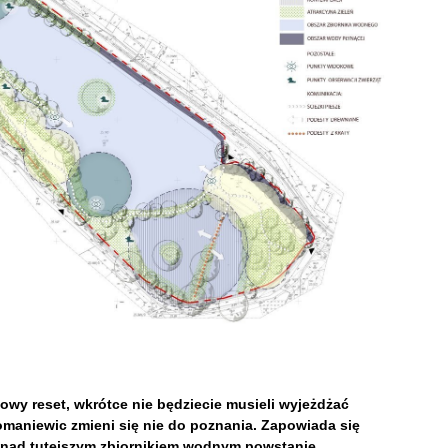
owy reset, wkrótce nie będziecie musieli wyjeżdżać
omaniewic zmieni się nie do poznania. Zapowiada się
ż nad tutejszym zbiornikiem wodnym powstanie