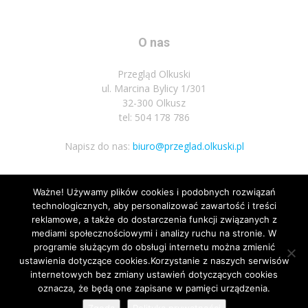
O nas
Przegląd Olkuski
ul. Marcina Bylicy 1/301
32-300 Olkusz
tel: 504 178 786
Napisz do nas:
biuro@przeglad.olkuski.pl
Ważne! Używamy plików cookies i podobnych rozwiązań
Podążaj za nami
technologicznych, aby personalizować zawartość i treści
reklamowe, a także do dostarczenia funkcji związanych z
mediami społecznościowymi i analizy ruchu na stronie. W
programie służącym do obsługi internetu można zmienić
ustawienia dotyczące cookies.Korzystanie z naszych serwisów
internetowych bez zmiany ustawień dotyczących cookies
1
oznacza, że będą one zapisane w pamięci urządzenia.
Nota prawna
Polityka prywatnosci
Kariera
Regulamin