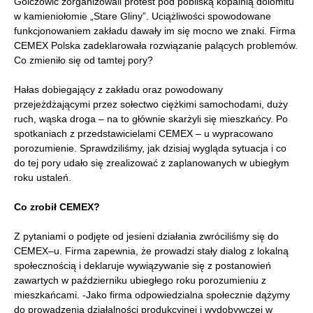
Golczowic zorganizowali protest pod pobliską kopalnią dolomitu
w kamieniołomie „Stare Gliny”. Uciążliwości spowodowane
funkcjonowaniem zakładu dawały im się mocno we znaki. Firma
CEMEX Polska zadeklarowała rozwiązanie palących problemów.
Co zmieniło się od tamtej pory?
Hałas dobiegający z zakładu oraz powodowany
przejeżdżającymi przez sołectwo ciężkimi samochodami, duży
ruch, wąska droga – na to głównie skarżyli się mieszkańcy. Po
spotkaniach z przedstawicielami CEMEX – u wypracowano
porozumienie. Sprawdziliśmy, jak dzisiaj wygląda sytuacja i co
do tej pory udało się zrealizować z zaplanowanych w ubiegłym
roku ustaleń.
Co zrobił CEMEX?
Z pytaniami o podjęte od jesieni działania zwróciliśmy się do
CEMEX–u. Firma zapewnia, że prowadzi stały dialog z lokalną
społecznością i deklaruje wywiązywanie się z postanowień
zawartych w październiku ubiegłego roku porozumieniu z
mieszkańcami. -Jako firma odpowiedzialna społecznie dążymy
do prowadzenia działalności produkcyjnej i wydobywczej w