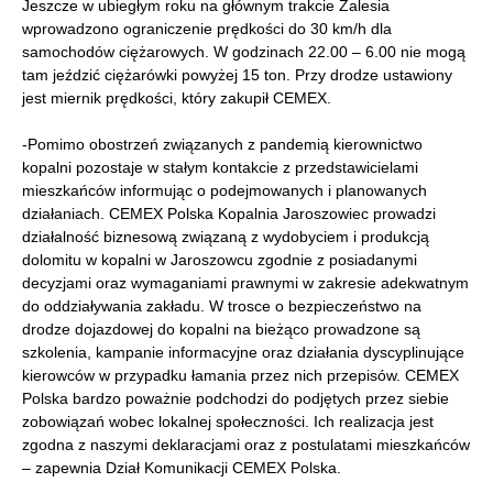
Jeszcze w ubiegłym roku na głównym trakcie Zalesia
wprowadzono ograniczenie prędkości do 30 km/h dla
samochodów ciężarowych. W godzinach 22.00 – 6.00 nie mogą
tam jeździć ciężarówki powyżej 15 ton. Przy drodze ustawiony
jest miernik prędkości, który zakupił CEMEX.
-Pomimo obostrzeń związanych z pandemią kierownictwo
kopalni pozostaje w stałym kontakcie z przedstawicielami
mieszkańców informując o podejmowanych i planowanych
działaniach. CEMEX Polska Kopalnia Jaroszowiec prowadzi
działalność biznesową związaną z wydobyciem i produkcją
dolomitu w kopalni w Jaroszowcu zgodnie z posiadanymi
decyzjami oraz wymaganiami prawnymi w zakresie adekwatnym
do oddziaływania zakładu. W trosce o bezpieczeństwo na
drodze dojazdowej do kopalni na bieżąco prowadzone są
szkolenia, kampanie informacyjne oraz działania dyscyplinujące
kierowców w przypadku łamania przez nich przepisów. CEMEX
Polska bardzo poważnie podchodzi do podjętych przez siebie
zobowiązań wobec lokalnej społeczności. Ich realizacja jest
zgodna z naszymi deklaracjami oraz z postulatami mieszkańców
– zapewnia Dział Komunikacji CEMEX Polska.