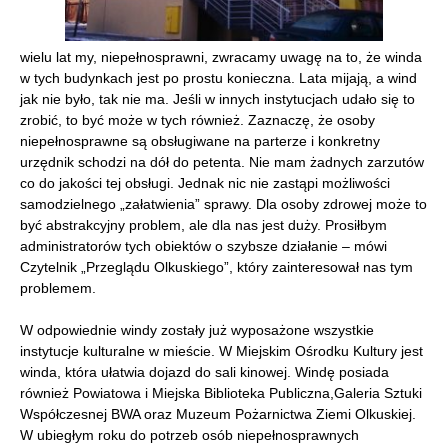
wielu lat my, niepełnosprawni, zwracamy uwagę na to, że winda
w tych budynkach jest po prostu konieczna. Lata mijają, a wind
jak nie było, tak nie ma. Jeśli w innych instytucjach udało się to
zrobić, to być może w tych również. Zaznaczę, że osoby
niepełnosprawne są obsługiwane na parterze i konkretny
urzędnik schodzi na dół do petenta. Nie mam żadnych zarzutów
co do jakości tej obsługi. Jednak nic nie zastąpi możliwości
samodzielnego „załatwienia” sprawy. Dla osoby zdrowej może to
być abstrakcyjny problem, ale dla nas jest duży. Prosiłbym
administratorów tych obiektów o szybsze działanie – mówi
Czytelnik „Przeglądu Olkuskiego”, który zainteresował nas tym
problemem.
W odpowiednie windy zostały już wyposażone wszystkie
instytucje kulturalne w mieście. W Miejskim Ośrodku Kultury jest
winda, która ułatwia dojazd do sali kinowej. Windę posiada
również Powiatowa i Miejska Biblioteka Publiczna,Galeria Sztuki
Współczesnej BWA oraz Muzeum Pożarnictwa Ziemi Olkuskiej.
W ubiegłym roku do potrzeb osób niepełnosprawnych