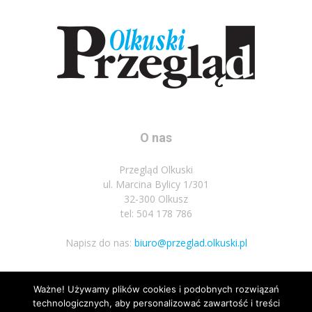
O nas
Przegląd Olkuski
ul. Marcina Bylicy 1/301
32-300 Olkusz
tel: 504 178 786
Napisz do nas:
biuro@przeglad.olkuski.pl
Ważne! Używamy plików cookies i podobnych rozwiązań
Podążaj za nami
technologicznych, aby personalizować zawartość i treści