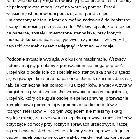
Na chwilę obecną zorganizowaliśmy pracę urzędu tak, że osoby
niepełnosprawne mogą liczyć na wszelką pomoc. Przed
wejściem jest odpowiedni podjazd, a na parterze jest
umieszczony telefon, z którego można zadzwonić do konkretnej
osoby i poprosić ją o zejście na dół. W głównej sali, która też jest
na parterze, zostały umieszczone stanowiska, przy których
można dokonać najbardziej typowych czynności – złożyć PIT,
zapłacić podatek czy też zasięgnąć informacji – dodaje.
Podobnie sytuacja wygląda w olkuskim magistracie. Wszyscy
petenci mający problemy z poruszaniem się mogą poprosić
urzędnika o podejście do specjalnego stanowiska znajdującego
się w głównym korytarzu na parterze. Jednak czasem zdarza się
tak, że konieczna jest pomoc kilku urzędników, a wtedy wizyta w
magistracie przedłuża się. Jak zapewniono nas w magistracie,
urzędnik, który obsługuje osobę niepełnosprawną, przeważnie
kompleksowo pomaga jej w gromadzeniu dokumentów z
różnych referatów. – Pod tym względem nie mieliśmy skarg i
wydaje mi się, że oczekiwania niepełnosprawnych mieszkańców
dotyczące pomocy przy różnych sprawach urzędowych, raczej
są realizowane. Jednocześnie zdajemy sobie sprawę z tego, że
osoby niepełnosprawne oczekiwałyby windy i jest już koncepcja