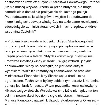
dostosowano również budynek Starostwa Powiatowego. Petenci
już nie muszą wzywać urzędnika przed budynek, ale mogą
samodzielnie dostać się praktycznie do każdego pokoju.
Przebudowano całkowicie główne wejście i dobudowano do
niego klatkę schodową z windą. Czy na takie samo rozwiązanie
zdecydują się administratorzy dwóch innych urzędów, o których
wspomina Czytelnik?
– Problem braku windy w budynku Urzędu Skarbowego jest
poruszany od dawna i staramy się o pieniądze na realizację
tego przedsięwzięcia. Jak powszechnie wiadomo, siedziba
urzędu powstała w latach 70-tych i konstrukcja budynku nie
umożliwia instalacji windy w środku. W grę wchodzi jedynie
dobudowanie windy na zewnątrz, co jest dość dużym
wydatkiem. Wszelkie remonty są finansowane ze środków
Ministerstwa Finansów i Izby Skarbowej, a środki te są
ograniczone. Technicznie byśmy sobie z tym poradzili, natomiast
barierą jest brak funduszy. W tym przypadku koszt całkowity to
kilkaset tysięcy złotych. Wnioskowaliśmy już o pieniądze na ten
cel i na pewno dalej będziemy się o nie starać – tłumaczy
Mariusz Klonowski, naczelnik Urzędu Skarbowego w Olkuszu. –