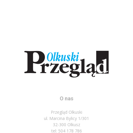
O nas
Przegląd Olkuski
ul. Marcina Bylicy 1/301
32-300 Olkusz
tel: 504 178 786