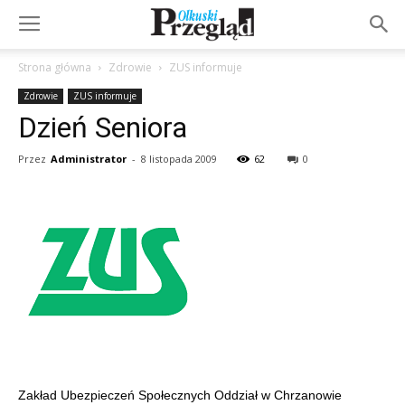
Strona główna
Zdrowie
ZUS informuje
Zdrowie
ZUS informuje
Dzień Seniora
Przez
Administrator
-
8 listopada 2009
62
0
Zakład Ubezpieczeń Społecznych Oddział w Chrzanowie