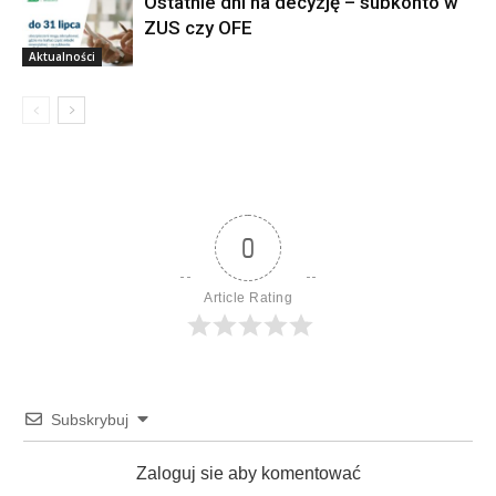
Ostatnie dni na decyzję – subkonto w
ZUS czy OFE
Aktualności
0
Article Rating
Subskrybuj
Zaloguj sie aby komentować