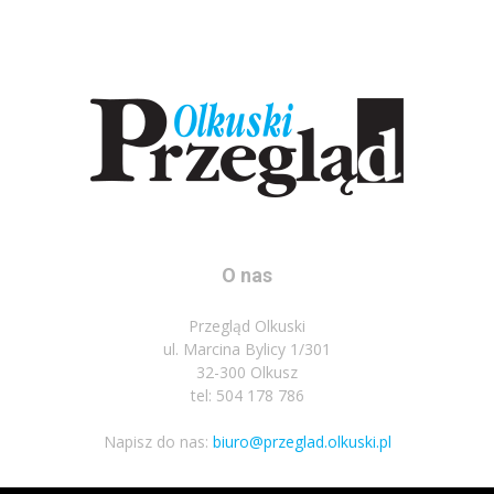
O nas
Przegląd Olkuski
ul. Marcina Bylicy 1/301
32-300 Olkusz
tel: 504 178 786
Napisz do nas:
biuro@przeglad.olkuski.pl