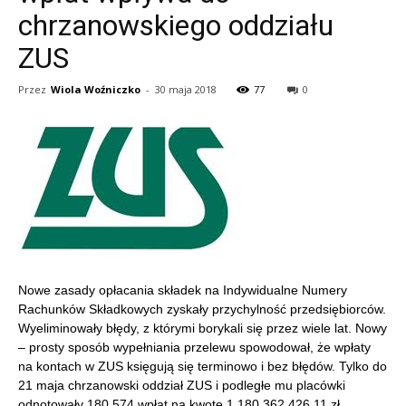
chrzanowskiego oddziału
ZUS
Przez
Wiola Woźniczko
-
30 maja 2018
77
0
Nowe zasady opłacania składek na Indywidualne Numery
Rachunków Składkowych zyskały przychylność przedsiębiorców.
Wyeliminowały błędy, z którymi borykali się przez wiele lat. Nowy
– prosty sposób wypełniania przelewu spowodował, że wpłaty
na kontach w ZUS księgują się terminowo i bez błędów. Tylko do
21 maja chrzanowski oddział ZUS i podległe mu placówki
odnotowały 180 574 wpłat na kwotę 1 180 362 426,11 zł.