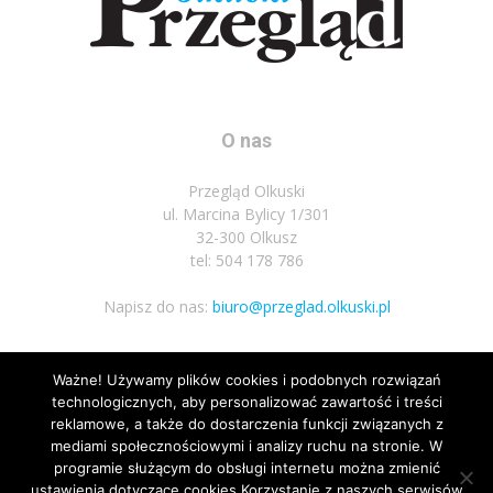
O nas
Przegląd Olkuski
ul. Marcina Bylicy 1/301
32-300 Olkusz
tel: 504 178 786
Napisz do nas:
biuro@przeglad.olkuski.pl
Ważne! Używamy plików cookies i podobnych rozwiązań
Podążaj za nami
technologicznych, aby personalizować zawartość i treści
reklamowe, a także do dostarczenia funkcji związanych z
mediami społecznościowymi i analizy ruchu na stronie. W
programie służącym do obsługi internetu można zmienić
ustawienia dotyczące cookies.Korzystanie z naszych serwisów