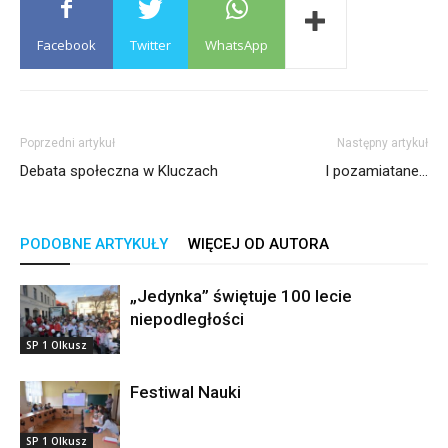
Facebook
Twitter
WhatsApp
Poprzedni artykuł
Następny artykuł
Debata społeczna w Kluczach
I pozamiatane…
PODOBNE ARTYKUŁY
WIĘCEJ OD AUTORA
„Jedynka” świętuje 100 lecie
niepodległości
SP 1 Olkusz
Festiwal Nauki
SP 1 Olkusz