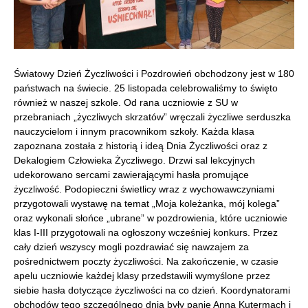
Światowy Dzień Życzliwości i Pozdrowień obchodzony jest w 180
państwach na świecie. 25 listopada celebrowaliśmy to święto
również w naszej szkole. Od rana uczniowie z SU w
przebraniach „życzliwych skrzatów” wręczali życzliwe serduszka
nauczycielom i innym pracownikom szkoły.
Każda klasa
zapoznana została z historią i ideą Dnia Życzliwości oraz z
Dekalogiem Człowieka Życzliwego. Drzwi sal lekcyjnych
udekorowano sercami zawierającymi hasła promujące
życzliwość. Podopieczni świetlicy wraz z wychowawczyniami
przygotowali wystawę na temat „Moja koleżanka, mój kolega”
oraz wykonali słońce „ubrane” w pozdrowienia, które uczniowie
klas I-III przygotowali na ogłoszony wcześniej konkurs. Przez
cały dzień wszyscy mogli pozdrawiać się nawzajem za
pośrednictwem poczty życzliwości. Na zakończenie, w czasie
apelu uczniowie każdej klasy przedstawili wymyślone przez
siebie hasła dotyczące życzliwości na co dzień. Koordynatorami
obchodów tego szczególnego dnia były panie Anna Kutermach i