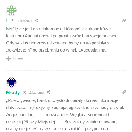
!
11 lat temu
Myślę że jest on reinkarnacją któregoś z zakonników z
klasztoru Augustianów i po prostu wrócił na swoje miejsce.
Gdyby klasztor zrewitalizowano byłby on wspaniałym
„rekwizytem” po przebraniu go w habit Augustianina.
0
Młody
11 lat temu
„Rzeczywiście, bardzo często docierały do nas informacje
dotyczące mężczyzny koczującego w dzień i w nocy przy ul.
Augustiańskiej. … – mówi Jacek Węglarz Komendant
olkuskiej Straży Miejskiej. …- Bez zgody zainteresowanej
osoby nie jesteśmy w stanie nic zrobić – przypomina