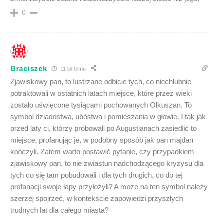
0
Braciszek
11 lat temu
Zjawiskowy pan, to lustrzane odbicie tych, co niechlubnie
potraktowali w ostatnich latach miejsce, które przez wieki
zostało uświęcone tysiącami pochowanych Olkuszan. To
symbol dziadostwa, ubóstwa i pomieszania w głowie. I tak jak
przed laty ci, którzy próbowali po Augustianach zasiedlić to
miejsce, profanując je, w podobny sposób jak pan majdan
kończyli. Zatem warto postawić pytanie, czy przypadkiem
zjawiskowy pan, to nie zwiastun nadchodzącego kryzysu dla
tych co się tam pobudowali i dla tych drugich, co do tej
profanacji swoje łapy przyłożyli? A może na ten symbol należy
szerzej spojrzeć, w kontekście zapowiedzi przyszłych
trudnych lat dla całego miasta?