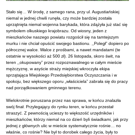
Stało się… W środę, z samego rana, przy ul. Augustiańskiej
niemal w jednej chwili runęła, czy może bardziej została
uprzątnięta niemal wojenna barykada, która zdążyła już stać się
symbolem olkuskiego krajobrazu. Od wiosny, jeden z
mieszkańców naszego powiatu rozgościł się na tamtejszym
murku i nie chciał opuścić swojego bastionu. ,,Poległ” dopiero po
półrocznej walce. Walce z prośbami, a nawet mandatami (te
ostatnie w wysokości aż 500 zł). 26 listopada, skoro świt, na
teren ,,okupowany” przez rozpoznawalnego w całym mieście
mężczyznę, w asyście straży miejskiej wkroczyła ekipa
sprzątająca Miejskiego Przedsiębiorstwa Oczyszczania i w
spokoju, bez większego oporu „właściciela” zabrała się do pracy
nad porządkowaniem gminnego terenu.
Wielokrotnie poruszana przez nas sprawa, w końcu znalazła
swój finał. Przylegający do rynku teren, w końcu przestał
straszyć. Z pewnością ucieszy to większość urzędników i
mieszkańców, którzy niemal na co dzień byli świadkami, jak przy
jednej z głównych ulic w mieście systematycznie rośnie… no
właśnie, co rośnie? Nie był to dorobek całego życia, były to