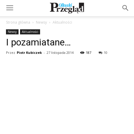
Strona główna
Newsy
Aktualności
Newsy
Aktualności
I pozamiatane…
Przez
Piotr Kubiczek
-
27 listopada 2014
187
10