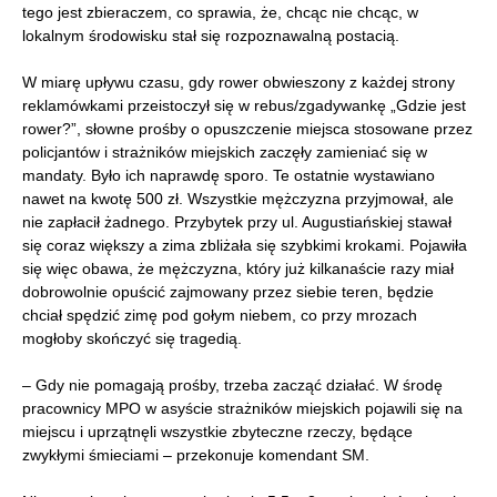
tego jest zbieraczem, co sprawia, że, chcąc nie chcąc, w
lokalnym środowisku stał się rozpoznawalną postacią.
W miarę upływu czasu, gdy rower obwieszony z każdej strony
reklamówkami przeistoczył się w rebus/zgadywankę „Gdzie jest
rower?”, słowne prośby o opuszczenie miejsca stosowane przez
policjantów i strażników miejskich zaczęły zamieniać się w
mandaty. Było ich naprawdę sporo. Te ostatnie wystawiano
nawet na kwotę 500 zł. Wszystkie mężczyzna przyjmował, ale
nie zapłacił żadnego. Przybytek przy ul. Augustiańskiej stawał
się coraz większy a zima zbliżała się szybkimi krokami. Pojawiła
się więc obawa, że mężczyzna, który już kilkanaście razy miał
dobrowolnie opuścić zajmowany przez siebie teren, będzie
chciał spędzić zimę pod gołym niebem, co przy mrozach
mogłoby skończyć się tragedią.
– Gdy nie pomagają prośby, trzeba zacząć działać. W środę
pracownicy MPO w asyście strażników miejskich pojawili się na
miejscu i uprzątnęli wszystkie zbyteczne rzeczy, będące
zwykłymi śmieciami – przekonuje komendant SM.