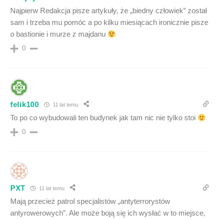
Najpierw Redakcja pisze artykuły, że „biedny człowiek” został
sam i trzeba mu pomóc a po kilku miesiącach ironicznie pisze
o bastionie i murze z majdanu
0
felik100
11 lat temu
To po co wybudowali ten budynek jak tam nic nie tylko stoi
0
PXT
11 lat temu
Mają przecież patrol specjalistów „antyterrorystów
antyrowerowych”. Ale może boją się ich wysłać w to miejsce,