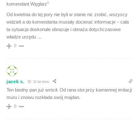
komendant Węglarz”
Od kwietnia do tej pory nie byli w stanie nic zrobić, wszyscy
widzieli a do komendanta musiały docierać informacje – cała
ta sytuacja doskonale obrazuje i obnaża dotychczasowe
władze urzędu …
0
jacek s.
11 lat temu
Ten biedny pan już wrócił. Od rana stoi przy kamiennej imitacji
muru i znowu rozkłada swój majdan.
0