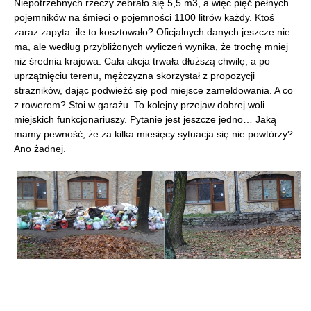
Niepotrzebnych rzeczy zebrało się 5,5 m3, a więc pięć pełnych
pojemników na śmieci o pojemności 1100 litrów każdy. Ktoś
zaraz zapyta: ile to kosztowało? Oficjalnych danych jeszcze nie
ma, ale według przybliżonych wyliczeń wynika, że trochę mniej
niż średnia krajowa. Cała akcja trwała dłuższą chwilę, a po
uprzątnięciu terenu, mężczyzna skorzystał z propozycji
strażników, dając podwieźć się pod miejsce zameldowania. A co
z rowerem? Stoi w garażu. To kolejny przejaw dobrej woli
miejskich funkcjonariuszy. Pytanie jest jeszcze jedno… Jaką
mamy pewność, że za kilka miesięcy sytuacja się nie powtórzy?
Ano żadnej.