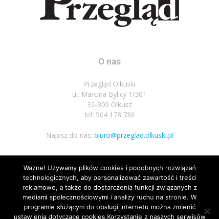
O nas
Przegląd Olkuski
ul. Marcina Bylicy 1/301
32-300 Olkusz
tel: 504 178 786
Napisz do nas:
biuro@przeglad.olkuski.pl
Ważne! Używamy plików cookies i podobnych rozwiązań
Podążaj za nami
technologicznych, aby personalizować zawartość i treści
reklamowe, a także do dostarczenia funkcji związanych z
mediami społecznościowymi i analizy ruchu na stronie. W
programie służącym do obsługi internetu można zmienić
ustawienia dotyczące cookies.Korzystanie z naszych serwisów