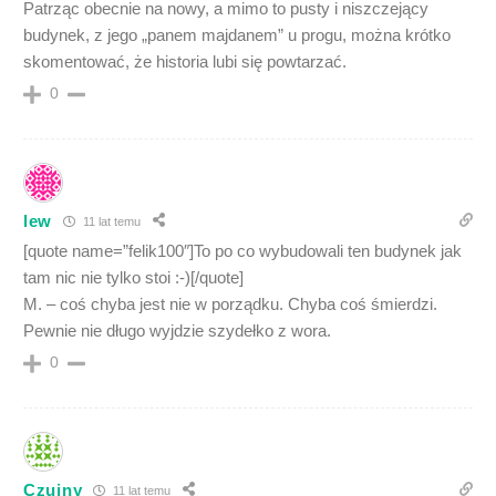
Patrząc obecnie na nowy, a mimo to pusty i niszczejący
budynek, z jego „panem majdanem” u progu, można krótko
skomentować, że historia lubi się powtarzać.
0
lew
11 lat temu
[quote name=”felik100″]To po co wybudowali ten budynek jak
tam nic nie tylko stoi :-)[/quote]
M. – coś chyba jest nie w porządku. Chyba coś śmierdzi.
Pewnie nie długo wyjdzie szydełko z wora.
0
Czujny
11 lat temu