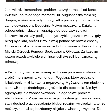
Jak twierdzi komendant, problem zaczął narastać od końca
kwietnia, bo to od tego momentu ul. Augustiańska stała się
drugim, a właściwie w tym przypadku pierwszym domem dla
zameldowanego w Bogucinie Małym mężczyzny. Działania
odpowiednich służb zmierzające do poprawy sytuacji
koczownika zostały podjęte dosyć szybko, jeszcze wtedy, gdy
bliżej było lata, aniżeli zimy. Swoją pomoc oferowało choćby
Chrześcijańskie Stowarzyszenie Dobroczynne w Kluczach czy
Miejski Ośrodek Pomocy Społecznej w Olkuszu. Za każdym
razem przedstawiciele tych instytucji słyszeli jednoznaczną
odmowę.
– Bez zgody zainteresowanej osoby nie jesteśmy w stanie nic
zrobić – przypomina komendant Węglarz, który osobiście
kilkakrotnie miał kontakt z mężczyzną. Mężczyzna ten nigdy nie
stanowił bezpośredniego zagrożenia dla otoczenia. Nie był
agresywny, nie zaobserwowano u niego także problemu
alkoholowego. Mając na uwadze jego sytuację mieszkaniową,
stały dochód oraz posiadanie bliskiej rodziny, wychodzi na to, że
mężczyzna stał się bezdomny niejako z własnego wyboru. Do