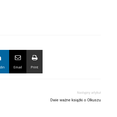
din
Email
Print
Następny artykuł
Dwie ważne książki o Olkuszu