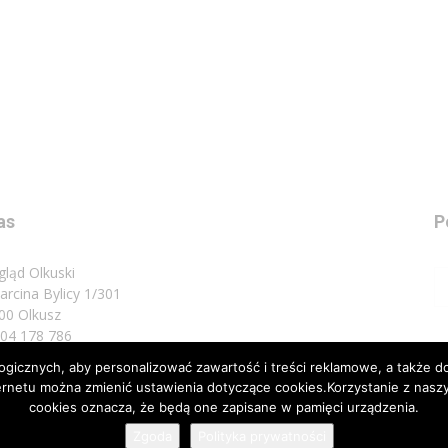
as
P
gląd Olkuski
Marcina Bylicy 1/301
00 Olkusz
 504 178 786
icznych, aby personalizować zawartość i treści reklamowe, a także do
sz do nas:
biuro@przeglad.olkuski.pl
nternetu można zmienić ustawienia dotyczące cookies.Korzystanie z na
cookies oznacza, że będą one zapisane w pamięci urządzenia.
Zgoda
Polityka prywatności
Nota 