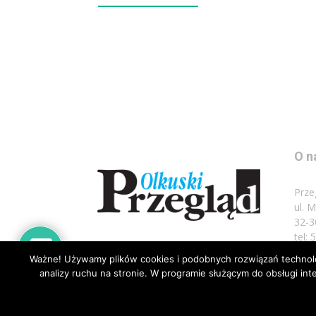
O n
Prze
ul. 
32-3
tel:
Ważne! Używamy plików cookies i podobnych rozwiązań technolog
Napi
analizy ruchu na stronie. W programie służącym do obsługi i
© Wszelkie prawa zastrzeżone 2020