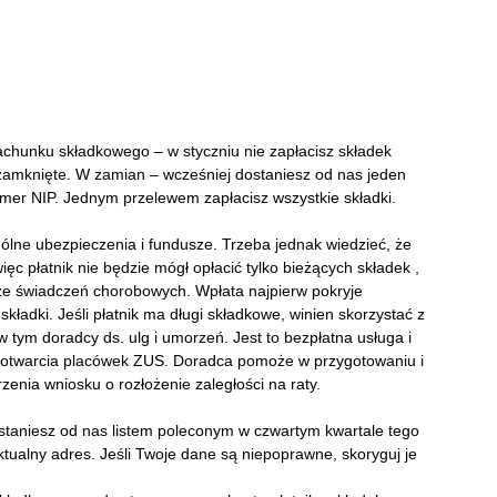
achunku składkowego – w styczniu nie zapłacisz składek
zamknięte. W zamian – wcześniej dostaniesz od nas jeden
umer NIP. Jednym przelewem zapłacisz wszystkie składki.
ólne ubezpieczenia i fundusze. Trzeba jednak wiedzieć, że
ięc płatnik nie będzie mógł opłacić tylko bieżących składek ,
 ze świadczeń chorobowych. Wpłata najpierw pokryje
kładki. Jeśli płatnik ma długi składkowe, winien skorzystać z
 tym doradcy ds. ulg i umorzeń. Jest to bezpłatna usługa i
h otwarcia placówek ZUS. Doradca pomoże w przygotowaniu i
nia wniosku o rozłożenie zaległości na raty.
taniesz od nas listem poleconym w czwartym kwartale tego
aktualny adres. Jeśli Twoje dane są niepoprawne, skoryguj je