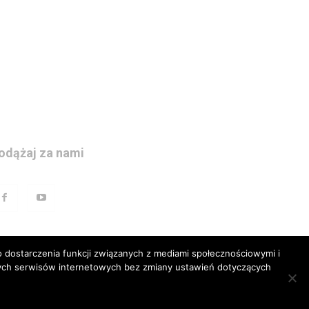
odążaj za nami
 dostarczenia funkcji związanych z mediami społecznościowymi i
szych serwisów internetowych bez zmiany ustawień dotyczących
prawna
Polityka prywatnosci
Kariera
Regulamin