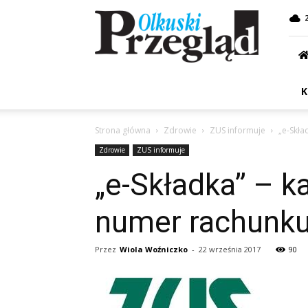
Przegląd
Olkuski
K
Strona główna
Zdrowie
ZUS informuje
„e-Skła
Zdrowie
ZUS informuje
„e-Składka” – k
numer rachunk
Przez
Wiola Woźniczko
-
22 września 2017
90