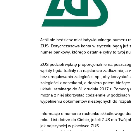
Jeśli nie będziesz miał indywidualnego numeru r
ZUS. Dotychczasowe konta w styczniu będą już 
numer bankowy, którego ostatnie cyfry to twój n
ZUS podzieli wpłatę proporcjonalnie na poszczeg
wpłaty będą trafiały na najstarsze zadłużenie, a w
bez uregulowania zaległości, np., aby korzystać
zaległości z odsetkami, a dopiero potem bieżące s
układu ratalnego do 31 grudnia 2017 r. Pomogą w
można z niej skorzystać codziennie w godzinac
wypełnieniu dokumentów niezbędnych do rozpatrze
Informacje o numerze rachunku składkowego dos
roku. List dotrze do Ciebie, jeżeli ZUS ma Twój 
jak najszybciej w placówce ZUS.