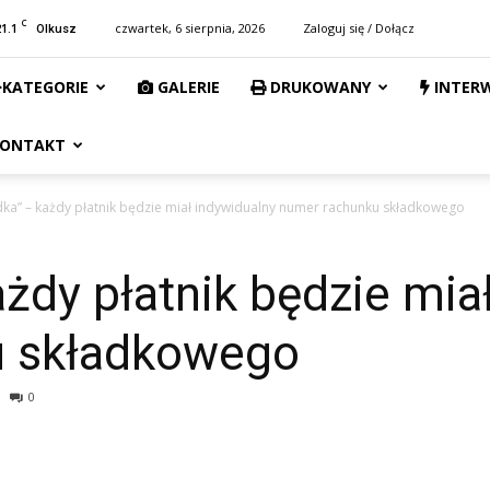
C
21.1
czwartek, 6 sierpnia, 2026
Zaloguj się / Dołącz
Olkusz
KATEGORIE
GALERIE
DRUKOWANY
INTER
ONTAKT
dka” – każdy płatnik będzie miał indywidualny numer rachunku składkowego
ażdy płatnik będzie mia
u składkowego
0