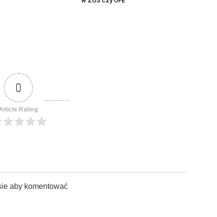
w ZUS czy OFE
0
Article Rating
sie aby komentować