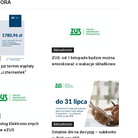
TORA
Aktualności
ZUS: od 1 listopada będzie można
wnioskować o wakacje składkowe
już termin wypłaty
 „czternastek”
sług Elektronicznych
Aktualności
ę w eZUS
Ostatnie dni na decyzję – subkonto