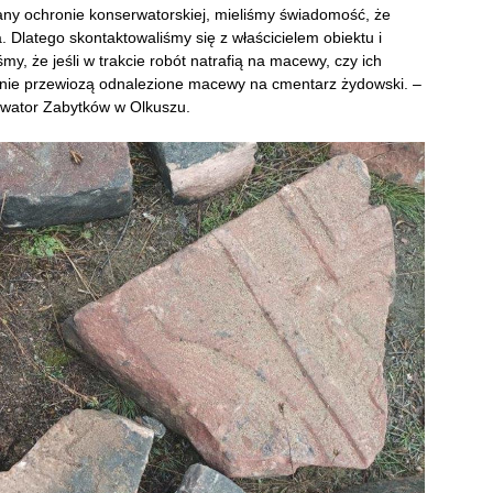
any ochronie konserwatorskiej, mieliśmy świadomość, że
 Dlatego skontaktowaliśmy się z właścicielem obiektu i
y, że jeśli w trakcie robót natrafią na macewy, czy ich
pnie przewiozą odnalezione macewy na cmentarz żydowski. –
rwator Zabytków w Olkuszu.