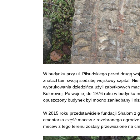
W budynku przy ul. Piłsudskiego przed drugą wo
znalazł tam swoją siedzibę wojskowy szpital. N
wybrukowania dziedzińca użyli zabytkowych mac
Kolorowej. Po wojnie, do 1976 roku w budynku mi
opuszczony budynek był mocno zaniedbany i nis
W 2015 roku przedstawiciele fundacji Shalom z g
cmentarza część macew z rozebranego ogrodzeni
mecew z tego terenu zostały przewiezione na cme