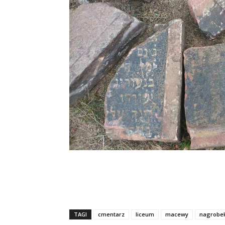
TAGI
cmentarz
liceum
macewy
nagrobe