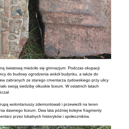
jną światową mieściło się gimnazjum. Podczas okupacji
iemcy do budowy ogrodzenia wokół budynku, a także do
ew zabranych ze starego cmentarza żydowskiego przy ulicy
ało swoją siedzibę olkuskie liceum. W ostatnich latach
zczał.
rupą wolontariuszy zdemontowali i przewieźli na teren
a dawnego liceum. Dwa lata później kolejne fragmenty
ntarz przez lokalnych historyków i społeczników.