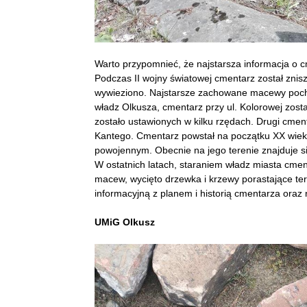
Warto przypomnieć, że najstarsza informacja o 
Podczas II wojny światowej cmentarz został zni
wywieziono. Najstarsze zachowane macewy pocho
władz Olkusza, cmentarz przy ul. Kolorowej zos
zostało ustawionych w kilku rzędach. Drugi cmen
Kantego. Cmentarz powstał na początku XX wieku 
powojennym. Obecnie na jego terenie znajduje 
W ostatnich latach, staraniem władz miasta cme
macew, wycięto drzewka i krzewy porastające ter
informacyjną z planem i historią cmentarza ora
UMiG Olkusz