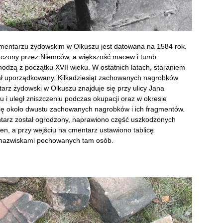
cmentarzu żydowskim w Olkuszu jest datowana na 1584 rok.
szczony przez Niemców, a większość macew i tumb
dzą z początku XVII wieku. W ostatnich latach, staraniem
tał uporządkowany. Kilkadziesiąt zachowanych nagrobków
tarz żydowski w Olkuszu znajduje się przy ulicy Jana
i uległ zniszczeniu podczas okupacji oraz w okresie
się około dwustu zachowanych nagrobków i ich fragmentów.
ntarz został ogrodzony, naprawiono część uszkodzonych
en, a przy wejściu na cmentarz ustawiono tablicę
z nazwiskami pochowanych tam osób.