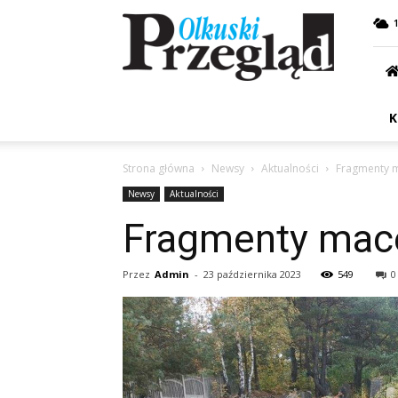
Przegląd
Olkuski
K
Strona główna
Newsy
Aktualności
Fragmenty 
Newsy
Aktualności
Fragmenty mac
Przez
Admin
-
23 października 2023
549
0