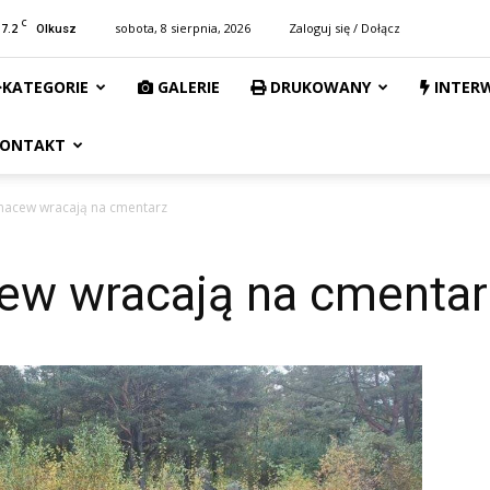
C
17.2
sobota, 8 sierpnia, 2026
Zaloguj się / Dołącz
Olkusz
KATEGORIE
GALERIE
DRUKOWANY
INTER
ONTAKT
macew wracają na cmentarz
ew wracają na cmentar