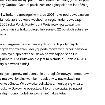
zy Gardez. Ostatni polski żołnierz zginął siedem lat później.
cji w Iraku, rozpoczętej w marcu 2003 roku pod dowództwem
ialność za środkowo-wschodnią część kraju, dowodząc
008 roku Polski Kontyngent Wojskowy realizował tam
akcie misji w Iraku poległo lub zginęło 22 polskich żołnierzy.
owna.
su ani argumentem w bieżących sporach politycznych. To
niczych zobowiązań i decyzji podejmowanych przez państwo.
la lokalnych społeczności słowa podważające sens lub
 debatą. Dla Bukowna nie jest to historia o „udziale NATO”.
ry nie wrócił z misji.
balnych sporów ani ocenianie strategii światowych mocarstw.
ze ma swój lokalny wymiar – zapisany w nazwiskach na
i wspólnoty. Wypowiedzi polityków zmieniają się wraz z
sku w Bukownie pozostaje. I to ona sprawia, że nawet
afią mocno i boleśnie wybrzmieć także tutaj.