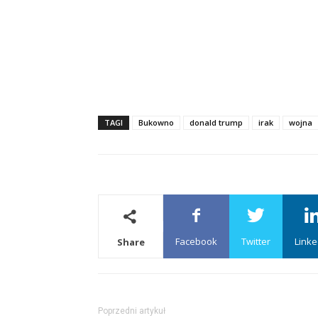
TAGI
Bukowno
donald trump
irak
wojna
Facebook
Twitter
Linke
Share
Poprzedni artykuł