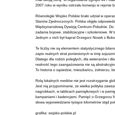
2007 roku w wyniku ostrzału konwoju w rejonie ba
Równolegle Wojsko Polskie brało udział w opera
Stanów Zjednoczonych. Polska objęła odpowiedz
Międzynarodową Dywizją Centrum-Południe. Do 2
zadania bojowe, stabilizacyjne i szkoleniowe. W tr
Jednym z nich był kapral Grzegorz Nosek z Buk
Te liczby nie są elementem statystycznego bilan
zapis realnych strat poniesionych w imię sojusz
Dlatego dla rodzin poległych, dla weteranów i d
realność tego zaangażowania nie są abstrakcyjną
To historia o sąsiedzie, mieszkańcu, żołnierzu, któ
Rolą lokalnych mediów nie jest rozstrzyganie glo
Jest nią przypominanie, że wielka polityka zaws
nagrobkach, w tablicach pamiątkowych i w pamięc
kampaniami i kadencjami. Pamięć o Grzegorzu No
słowa wypowiedziane tysiące kilometrów stąd potr
grafika: wojsko-polskie.pl