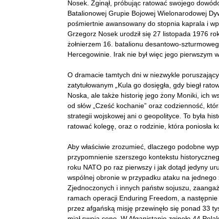
Nosek. Zginął, próbując ratować swojego dowódcę
Batalionowej Grupie Bojowej Wielonarodowej Dyw
pośmiertnie awansowany do stopnia kaprala i wp
Grzegorz Nosek urodził się 27 listopada 1976 ro
żołnierzem 16. batalionu desantowo-szturmowego, 
Hercegowinie. Irak nie był więc jego pierwszym 
O dramacie tamtych dni w niezwykle poruszający
zatytułowanym
„
Kula go dosięgła, gdy biegł rato
Noska, ale także historię jego żony Moniki, ich 
od słów „Cześć kochanie” oraz codzienność, która
strategii wojskowej ani o geopolityce. To była his
ratować kolegę, oraz o rodzinie, która poniosła k
Aby właściwie zrozumieć, dlaczego podobne wypow
przypomnienie szerszego kontekstu historyczne
roku NATO po raz pierwszy i jak dotąd jedyny ur
wspólnej obronie w przypadku ataku na jednego
Zjednoczonych i innych państw sojuszu, zaangaż
ramach operacji Enduring Freedom, a następnie 
przez afgańską misję przewinęło się ponad 33 tys
miał swoją cenę. W Afganistanie zginęło 44 Polak