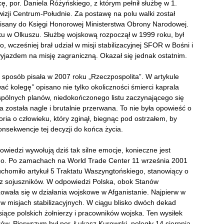
, por. Daniela Różyńskiego, z którym pełnił służbę w 1.
izji Centrum-Południe. Za postawę na polu walki został
isany do Księgi Honorowej Ministerstwa Obrony Narodowej.
ku w Olkuszu. Służbę wojskową rozpoczął w 1999 roku, był
wcześniej brał udział w misji stabilizacyjnej SFOR w Bośni i
wyjazdem na misję zagraniczną. Okazał się jednak ostatnim.
 sposób pisała w 2007 roku „Rzeczpospolita”. W artykule
wać kolegę
”
opisano nie tylko okoliczności śmierci kaprala
wspólnych planów, niedokończonego listu zaczynającego się
 została nagle i brutalnie przerwana. To nie była opowieść o
toria o człowieku, który zginął, biegnąc pod ostrzałem, by
onsekwencje tej decyzji do końca życia.
iedzi wywołują dziś tak silne emocje, konieczne jest
go. Po zamachach na World Trade Center 11 września 2001
uchomiło artykuł 5 Traktatu Waszyngtońskiego, stanowiący o
 z sojuszników. W odpowiedzi Polska, obok Stanów
owała się w działania wojskowe w Afganistanie. Najpierw w
w misjach stabilizacyjnych. W ciągu blisko dwóch dekad
iące polskich żołnierzy i pracowników wojska. Ten wysiłek
ów. Pierwszym był por. Łukasz Kurowski, poległy 14 sierpnia