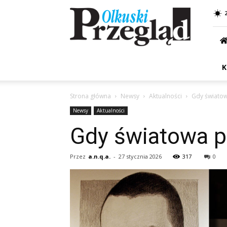
Przegląd
Olkuski
K
Strona główna
Newsy
Aktualności
Gdy światow
Newsy
Aktualności
Gdy światowa po
Przez
a.n.q.a.
-
27 stycznia 2026
317
0