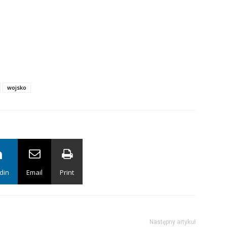
wojsko
din
Email
Print
Następny artykuł