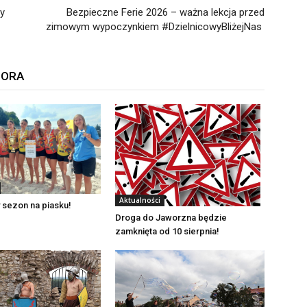
y
Bezpieczne Ferie 2026 – ważna lekcja przed
zimowym wypoczynkiem #DzielnicowyBliżejNas
TORA
Aktualności
 sezon na piasku!
Droga do Jaworzna będzie
zamknięta od 10 sierpnia!