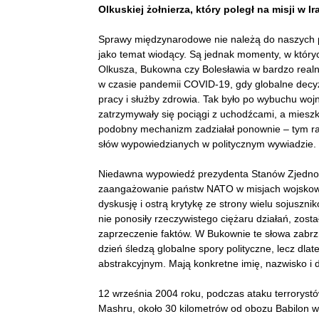
Olkuskiej żołnierza, który poległ na misji w Ir
Sprawy międzynarodowe nie należą do naszych p
jako temat wiodący. Są jednak momenty, w który
Olkusza, Bukowna czy Bolesławia w bardzo realn
w czasie pandemii COVID-19, gdy globalne decyz
pracy i służby zdrowia. Tak było po wybuchu woj
zatrzymywały się pociągi z uchodźcami, a miesz
podobny mechanizm zadziałał ponownie – tym ra
słów wypowiedzianych w politycznym wywiadzie.
Niedawna wypowiedź prezydenta Stanów Zjedno
zaangażowanie państw NATO w misjach wojskowy
dyskusję i ostrą krytykę ze strony wielu sojuszni
nie ponosiły rzeczywistego ciężaru działań, zost
zaprzeczenie faktów. W Bukownie te słowa zabrz
dzień śledzą globalne spory polityczne, lecz dlate
abstrakcyjnym. Mają konkretne imię, nazwisko i 
12 września 2004 roku, podczas ataku terrorystów
Mashru, około 30 kilometrów od obozu Babilon w