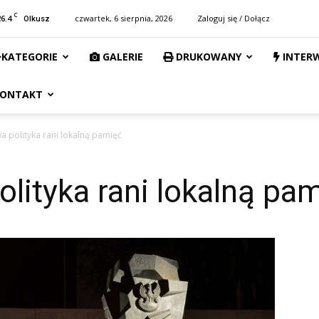
C
26.4
czwartek, 6 sierpnia, 2026
Zaloguj się / Dołącz
Olkusz
KATEGORIE
GALERIE
DRUKOWANY
INTER
ONTAKT
a polityka rani lokalną pamięć
lityka rani lokalną pa