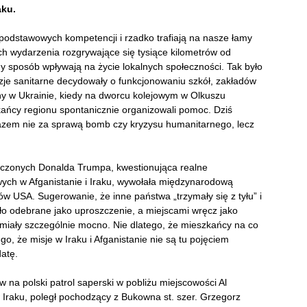
aku.
odstawowych kompetencji i rzadko trafiają na nasze łamy
ch wydarzenia rozgrywające się tysiące kilometrów od
y sposób wpływają na życie lokalnych społeczności. Tak było
je sanitarne decydowały o funkcjonowaniu szkół, zakładów
ny w Ukrainie, kiedy na dworcu kolejowym w Olkuszu
kańcy regionu spontanicznie organizowali pomoc. Dziś
zem nie za sprawą bomb czy kryzysu humanitarnego, lecz
czonych Donalda Trumpa, kwestionująca realne
ch w Afganistanie i Iraku, wywołała międzynarodową
ków USA. Sugerowanie, że inne państwa „trzymały się z tyłu” i
ało odebrane jako uproszczenie, a miejscami wręcz jako
miały szczególnie mocno. Nie dlatego, że mieszkańcy na co
go, że misje w Iraku i Afganistanie nie są tu pojęciem
datę.
 na polski patrol saperski w pobliżu miejscowości Al
 Iraku, poległ pochodzący z Bukowna st. szer. Grzegorz