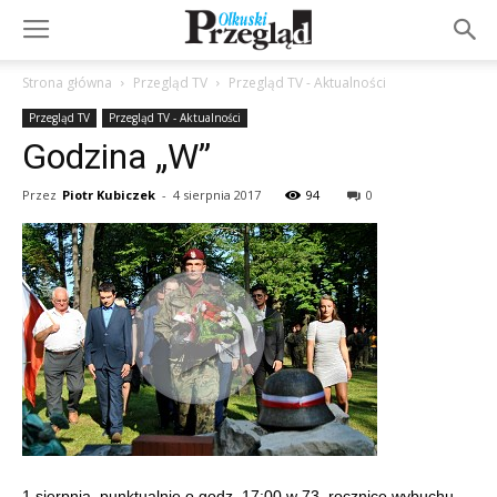
Strona główna
Przegląd TV
Przegląd TV - Aktualności
Przegląd TV
Przegląd TV - Aktualności
Godzina „W”
Przez
Piotr Kubiczek
-
4 sierpnia 2017
94
0
1 sierpnia, punktualnie o godz. 17:00 w 73. rocznicę wybuchu