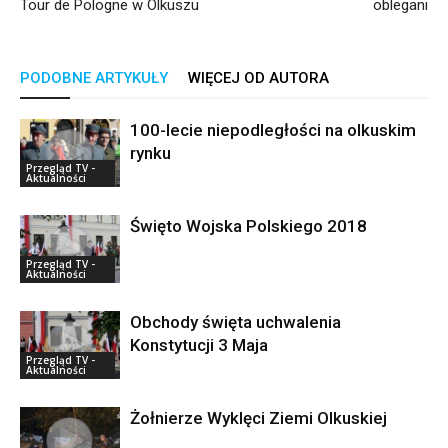
Tour de Pologne w Olkuszu
oblegani
PODOBNE ARTYKUŁY
WIĘCEJ OD AUTORA
100-lecie niepodległości na olkuskim
rynku
Przegląd TV -
Aktualności
Święto Wojska Polskiego 2018
Przegląd TV -
Aktualności
Obchody święta uchwalenia
Konstytucji 3 Maja
Przegląd TV -
Aktualności
Żołnierze Wyklęci Ziemi Olkuskiej