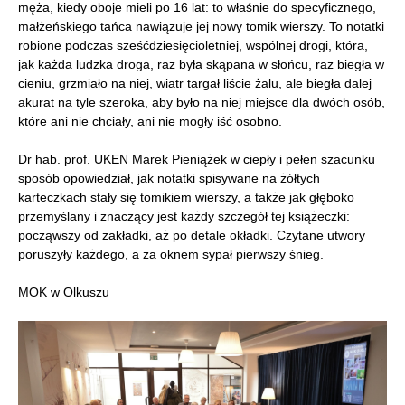
męża, kiedy oboje mieli po 16 lat: to właśnie do specyficznego,
małżeńskiego tańca nawiązuje jej nowy tomik wierszy. To notatki
robione podczas sześćdziesięcioletniej, wspólnej drogi, która,
jak każda ludzka droga, raz była skąpana w słońcu, raz biegła w
cieniu, grzmiało na niej, wiatr targał liście żalu, ale biegła dalej
akurat na tyle szeroka, aby było na niej miejsce dla dwóch osób,
które ani nie chciały, ani nie mogły iść osobno.
Dr hab. prof. UKEN Marek Pieniążek w ciepły i pełen szacunku
sposób opowiedział, jak notatki spisywane na żółtych
karteczkach stały się tomikiem wierszy, a także jak głęboko
przemyślany i znaczący jest każdy szczegół tej książeczki:
począwszy od zakładki, aż po detale okładki. Czytane utwory
poruszyły każdego, a za oknem sypał pierwszy śnieg.
MOK w Olkuszu