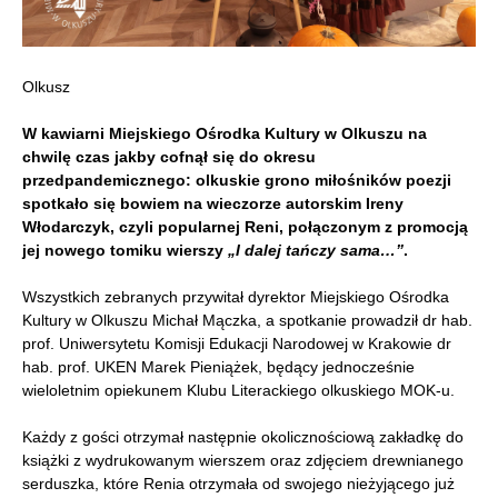
Olkusz
W kawiarni Miejskiego Ośrodka Kultury w Olkuszu na
chwilę czas jakby cofnął się do okresu
przedpandemicznego: olkuskie grono miłośników poezji
spotkało się bowiem na wieczorze autorskim Ireny
Włodarczyk, czyli popularnej Reni, połączonym z promocją
jej nowego tomiku wierszy
„I dalej tańczy sama…”
.
Wszystkich zebranych przywitał dyrektor Miejskiego Ośrodka
Kultury w Olkuszu Michał Mączka, a spotkanie prowadził dr hab.
prof. Uniwersytetu Komisji Edukacji Narodowej w Krakowie dr
hab. prof. UKEN Marek Pieniążek, będący jednocześnie
wieloletnim opiekunem Klubu Literackiego olkuskiego MOK-u.
Każdy z gości otrzymał następnie okolicznościową zakładkę do
książki z wydrukowanym wierszem oraz zdjęciem drewnianego
serduszka, które Renia otrzymała od swojego nieżyjącego już