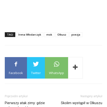
TAGI
Irena Włodarczyk
mok
Olkusz
poezja
Facebook
Twitter
WhatsApp
Poprzedni artykuł
Następny artykuł
Pierwszy atak zimy: gdzie
Skolim wystąpił w Olkuszu