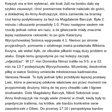
Księżyk ma w kim wybierać, ale brak Julii na boisku dało się
szybko zauważyć, choć premierowe trafienie należało do gości,
a dokładniej do Anny Andrzejczyk, która zamieniła na bramkę
rzut karny podyktowany za faul na Magdalenie Barczyk. Była 2.
minuta i olkuszanki prowadziły 1:0. Przez następne siedem nie
rzuciły jednak celnie ani razu, a że gliwiczanki miały znacznie
lepiej nastawione celowniki, to po golu Katarzyny
Wyrzychowskiej Sośnica wygrywała 4:1. Niemoc po stronie
przyjezdnych, ponownie z siódmego metra przełamała Wiktoria
Kozyra, ale widać było, że olkuskie piłkarki mają duży problem w
ataku. Dzięki temu gospodynie po raz kolejny zaczęły
„odjeżdżać”. W 17. min Dominika Nimsz trafiła na 9:5, a w 22.
min na 13:7 podwyższyła Wyrzychowska. Wcześniej, dwukrotnie
piłkę w siatce Sośnicy umieściła młodzieżowa kadrowiczka
Vanessa Nowak. To były jednak tylko przebłyski lepszej postawy
Lwic, które w pierwszej odsłonie właściwie ani przez moment nie
przypominały drużyny, którą do tej pory chwaliło całe I-ligowe
środowisko. Gole Magdaleny Barczyk, Nikoli Sołościuk oraz
Anny Andrzejczyk nie mogły wiele zmienić w chwili, kiedy były to
pojedyncze trafienia, na krótkie, ale bardzo konkretne serie
zawodniczek z Gliwic. Do przerwy 17:10 i perspektywa bardzo