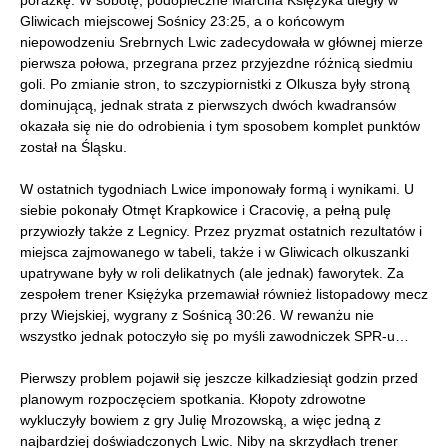
porażkę. W sobotę, podopieczne Marcina Księżyka uległy w
Gliwicach miejscowej Sośnicy 23:25, a o końcowym
niepowodzeniu Srebrnych Lwic zadecydowała w głównej mierze
pierwsza połowa, przegrana przez przyjezdne różnicą siedmiu
goli. Po zmianie stron, to szczypiornistki z Olkusza były stroną
dominującą, jednak strata z pierwszych dwóch kwadransów
okazała się nie do odrobienia i tym sposobem komplet punktów
został na Śląsku.
W ostatnich tygodniach Lwice imponowały formą i wynikami. U
siebie pokonały Otmęt Krapkowice i Cracovię, a pełną pulę
przywiozły także z Legnicy. Przez pryzmat ostatnich rezultatów i
miejsca zajmowanego w tabeli, także i w Gliwicach olkuszanki
upatrywane były w roli delikatnych (ale jednak) faworytek. Za
zespołem trener Księżyka przemawiał również listopadowy mecz
przy Wiejskiej, wygrany z Sośnicą 30:26. W rewanżu nie
wszystko jednak potoczyło się po myśli zawodniczek SPR-u…
Pierwszy problem pojawił się jeszcze kilkadziesiąt godzin przed
planowym rozpoczęciem spotkania. Kłopoty zdrowotne
wykluczyły bowiem z gry Julię Mrozowską, a więc jedną z
najbardziej doświadczonych Lwic. Niby na skrzydłach trener