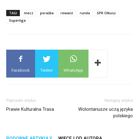
TAGI
mecz
porażka
rewanż
runda
SPR Olkusz
Superliga
Facebook
Twitter
WhatsApp
Poprzedni artykuł
Następny artykuł
Prawie Kulturalna Trasa
Wolontariusze uczą języka
polskiego
PODOBNE ARTYKUŁY
WIĘCEJ OD AUTORA