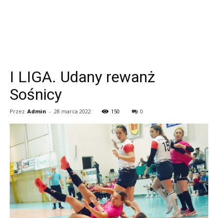
I LIGA. Udany rewanż
Sośnicy
Przez
Admin
-
28 marca 2022
150
0