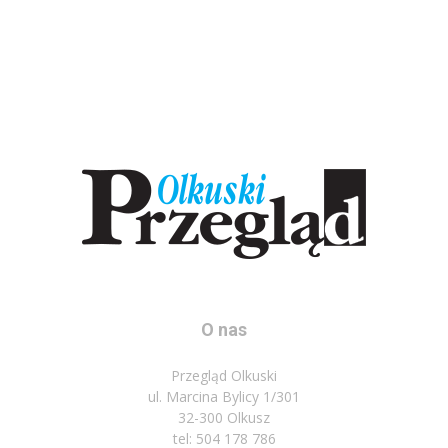
O nas
Przegląd Olkuski
ul. Marcina Bylicy 1/301
32-300 Olkusz
tel: 504 178 786