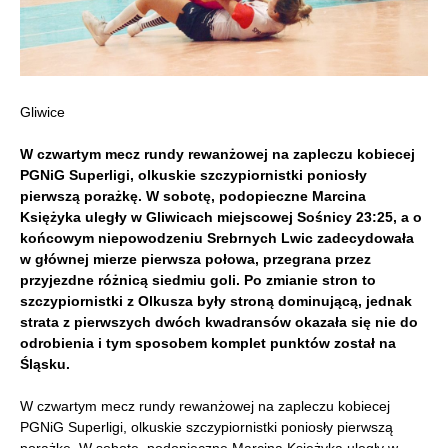
Gliwice
W czwartym mecz rundy rewanżowej na zapleczu kobiecej
PGNiG Superligi, olkuskie szczypiornistki poniosły
pierwszą porażkę. W sobotę, podopieczne Marcina
Księżyka uległy w Gliwicach miejscowej Sośnicy 23:25, a o
końcowym niepowodzeniu Srebrnych Lwic zadecydowała
w głównej mierze pierwsza połowa, przegrana przez
przyjezdne różnicą siedmiu goli. Po zmianie stron to
szczypiornistki z Olkusza były stroną dominującą, jednak
strata z pierwszych dwóch kwadransów okazała się nie do
odrobienia i tym sposobem komplet punktów został na
Śląsku.
W czwartym mecz rundy rewanżowej na zapleczu kobiecej
PGNiG Superligi, olkuskie szczypiornistki poniosły pierwszą