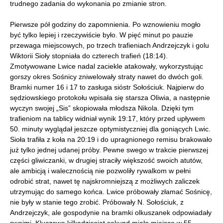
trudnego zadania do wykonania po zmianie stron.
Pierwsze pół godziny do zapomnienia. Po wznowieniu mogło
być tylko lepiej i rzeczywiście było. W pięć minut po pauzie
przewaga miejscowych, po trzech trafieniach Andrzejczyk i golu
Wiktorii Sioły stopniała do czterech trafień (18:14).
Zmotywowane Lwice nadal zaciekle atakowały, wykorzystując
gorszy okres Sośnicy zniwelowały straty nawet do dwóch goli.
Bramki numer 16 i 17 to zasługa sióstr Sołościuk. Najpierw do
sędziowskiego protokołu wpisała się starsza Oliwia, a następnie
wyczyn swojej „Sis” skopiowała młodsza Nikola. Dzięki tym
trafieniom na tablicy widniał wynik 19:17, który przed upływem
50. minuty wyglądał jeszcze optymistyczniej dla goniących Lwic.
Sioła trafiła z koła na 20:19 i do upragnionego remisu brakowało
już tylko jednej udanej próby. Pewne swego w trakcie pierwszej
części gliwiczanki, w drugiej straciły większość swoich atutów,
ale ambicją i walecznością nie pozwoliły rywalkom w pełni
odrobić strat, nawet tę najskromniejszą z możliwych zaliczek
utrzymując do samego końca. Lwice próbowały złamać Sośnicę,
nie były w stanie tego zrobić. Próbowały N. Sołościuk, z
Andrzejczyk, ale gospodynie na bramki olkuszanek odpowiadały