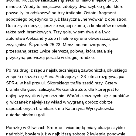
swoimi. Kluczowe kilkadziesiąt sekund miało miejsce w 55.
minucie. Wtedy to miejscowe zdobyły dwa szybkie gole, które
pozwoliły im odskoczyć na trzy trafienia. Ostatni fragment
sobotniego pojedynku to już klasyczna „nerwówka” z obu stron.
Dużo złych decyzji, jeszcze więcej szumu, a konkretów niewiele,
także tych bramkowych. Trzy gole, w tym dwa dla Lwic
autorstwa Aleksandry Zub i finalnie syrena obwieszczająca
zwycięstwo Ślązaczek 25:23. Mecz mocno szarpany, z
przespaną przez Lwice pierwszą połową, która stała się
przyczyną pierwszej porażki w drugiej rundzie.
Po raz drugi z rzędu najskuteczniejszą zawodniczką olkuskiego
zespołu okazała się Anna Andrzejczyk. 23-letnia rozgrywająca
SPR-u w hali przy ul. Sikorskiego trafiła sześć razy. Cztery
bramki dla gości zaliczyła Aleksandra Zub, dla której jest to
najlepszy wynik w tym sezonie. Wśród cieszących się z punktów
gliwiczanek największy wkład w wygraną oprócz dobrze
usposobionych bramkarek ma Katarzyna Wyrzychowska,
autorka siedmiu goli.
Porażkę w Gliwicach Srebrne Lwice będą miały okazję szybko
nadrobić, bowiem już w najbliższą sobotę 2 kwietnia ponownie