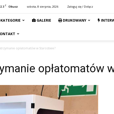
C
22.3
sobota, 8 sierpnia, 2026
Zaloguj się / Dołącz
Olkusz
KATEGORIE
GALERIE
DRUKOWANY
INTER
ONTAKT
e utrzymanie opłatomatów w Starostwie?
rzymanie opłatomatów 