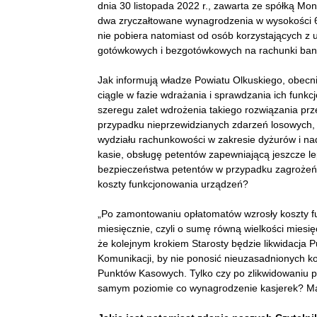
dnia 30 listopada 2022 r., zawarta ze spółką Mon
dwa zryczałtowane wynagrodzenia w wysokości 6.
nie pobiera natomiast od osób korzystających z 
gotówkowych i bezgotówkowych na rachunki ba
Jak informują władze Powiatu Olkuskiego, obe
ciągle w fazie wdrażania i sprawdzania ich funk
szeregu zalet wdrożenia takiego rozwiązania prz
przypadku nieprzewidzianych zdarzeń losowych,
wydziału rachunkowości w zakresie dyżurów i nadg
kasie, obsługę petentów zapewniającą jeszcze 
bezpieczeństwa petentów w przypadku zagrożeń e
koszty funkcjonowania urządzeń?
„Po zamontowaniu opłatomatów wzrosły koszty fu
miesięcznie, czyli o sumę równą wielkości mie
że kolejnym krokiem Starosty będzie likwidacja
Komunikacji, by nie ponosić nieuzasadnionych k
Punktów Kasowych. Tylko czy po zlikwidowaniu p
samym poziomie co wynagrodzenie kasjerek? Ma