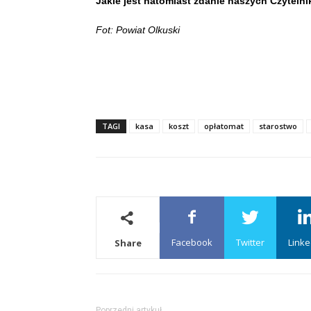
Jakie jest natomiast zdanie naszych Czyteln
Fot: Powiat Olkuski
TAGI
kasa
koszt
opłatomat
starostwo
Facebook
Twitter
Linke
Share
Poprzedni artykuł