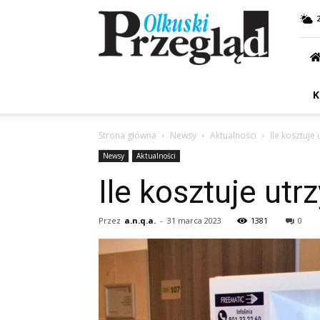
Przegląd
Olkuski
K
Strona główna
Newsy
Aktualności
Ile kosztuj
Newsy
Aktualności
Ile kosztuje ut
Przez
a.n.q.a.
-
31 marca 2023
1381
0