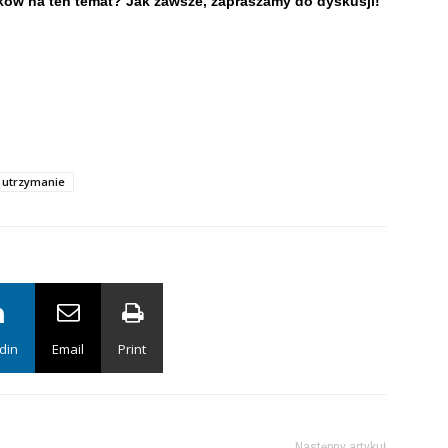
ików na ten temat? Jak zawsze, zapraszamy do dyskusji!
utrzymanie
din
Email
Print
Następny artykuł