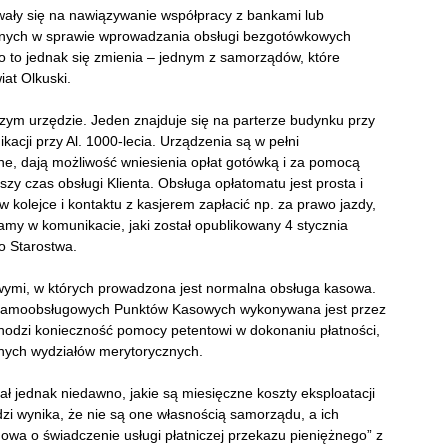
wały się na nawiązywanie współpracy z bankami lub
jnych w sprawie wprowadzania obsługi bezgotówkowych
o to jednak się zmienia – jednym z samorządów, które
iat Olkuski.
ym urzędzie. Jeden znajduje się na parterze budynku przy
acji przy Al. 1000-lecia. Urządzenia są w pełni
ne, dają możliwość wniesienia opłat gotówką i za pomocą
szy czas obsługi Klienta. Obsługa opłatomatu jest prosta i
w kolejce i kontaktu z kasjerem zapłacić np. za prawo jazdy,
tamy w komunikacie, jaki został opublikowany 4 stycznia
o Starostwa.
wymi, w których prowadzona jest normalna obsługa kasowa.
ga Samoobsługowych Punktów Kasowych wykonywana jest przez
hodzi konieczność pomocy petentowi w dokonaniu płatności,
onych wydziałów merytorycznych.
 jednak niedawno, jakie są miesięczne koszty eksploatacji
zi wynika, że nie są one własnością samorządu, a ich
owa o świadczenie usługi płatniczej przekazu pieniężnego” z