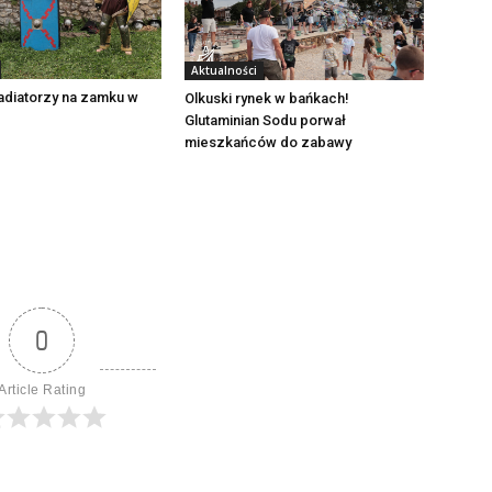
Aktualności
adiatorzy na zamku w
Olkuski rynek w bańkach!
Glutaminian Sodu porwał
mieszkańców do zabawy
0
Article Rating