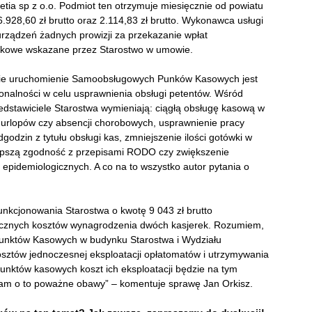
etia sp z o.o. Podmiot ten otrzymuje miesięcznie od powiatu
928,60 zł brutto oraz 2.114,83 zł brutto. Wykonawca usługi
urządzeń żadnych prowizji za przekazanie wpłat
nkowe wskazane przez Starostwo w umowie.
cnie uruchomienie Samoobsługowych Punków Kasowych jest
cjonalności w celu usprawnienia obsługi petentów. Wśród
edstawiciele Starostwa wymieniają: ciągłą obsługę kasową w
 urlopów czy absencji chorobowych, usprawnienie pracy
odzin z tytułu obsługi kas, zmniejszenie ilości gotówki w
lepszą zgodność z przepisami RODO czy zwiększenie
pidemiologicznych. A co na to wszystko autor pytania o
nkcjonowania Starostwa o kwotę 9 043 zł brutto
sięcznych kosztów wynagrodzenia dwóch kasjerek. Rozumiem,
 Punktów Kasowych w budynku Starostwa i Wydziału
osztów jednoczesnej eksploatacji opłatomatów i utrzymywania
unktów kasowych koszt ich eksploatacji będzie na tym
m o to poważne obawy” – komentuje sprawę Jan Orkisz.