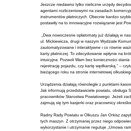
Jeszcze niedawno tylko nieliczne urzędy decydo
agentami rozliczeniowymi na zasadach komercy
instrumentów płatniczych. Obecnie bardzo szybk
postawiły na to innowacyjne rozwiązanie jest Pow
„Dwa nowoczesne opłatomaty już działają w nasz
ul. Mickiewicza, drugi w naszym Wydziale Komunik
zautomatyzowane i interaktywne i co równie waż
karty płatniczej. To zdecydowanie wpłynie na krót
intuicyjna. Pozwoli Wam bez konieczności stania 
rejestrację pojazdu, czy kartę wędkarską.” – czy
bieżącego roku na stronie internetowej olkuskieg
Urządzenia działają równolegle z punktami kaso
Jak informują przedstawiciele powiatu, obsłu
pracowników Starostwa Powiatowego. Jeżeli zac
zajmują się tym kasjerki oraz pracownicy określ
Radny Rady Powiatu w Olkuszu Jan Orkisz zapytał
tych maszyn. Z otrzymanej przez niego odpowied
wykorzystanie i utrzymanie reguluje „Umowa ram