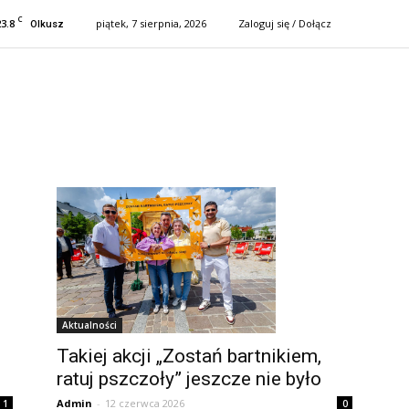
C
23.8
piątek, 7 sierpnia, 2026
Zaloguj się / Dołącz
Olkusz
Aktualności
Takiej akcji „Zostań bartnikiem,
ratuj pszczoły” jeszcze nie było
Admin
-
12 czerwca 2026
0
1