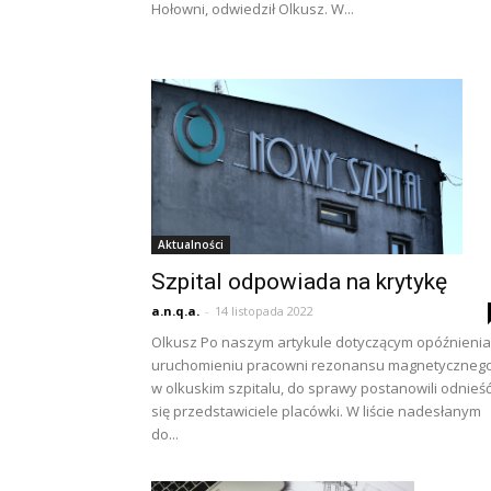
Hołowni, odwiedził Olkusz. W...
Aktualności
Szpital odpowiada na krytykę
a.n.q.a.
-
14 listopada 2022
Olkusz Po naszym artykule dotyczącym opóźnienia
uruchomieniu pracowni rezonansu magnetyczneg
w olkuskim szpitalu, do sprawy postanowili odnieś
się przedstawiciele placówki. W liście nadesłanym
do...