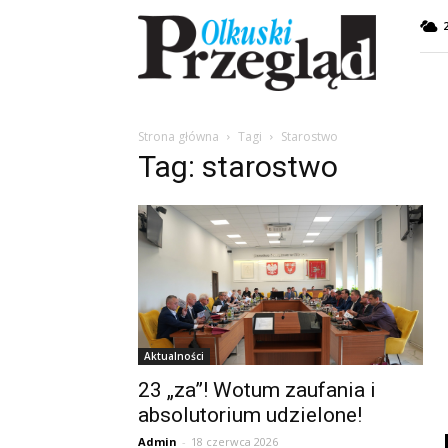
Przegląd
Olkuski
Strona główna
Tagi
Starostwo
Tag: starostwo
Aktualności
23 „za”! Wotum zaufania i
absolutorium udzielone!
Admin
-
18 czerwca 2026