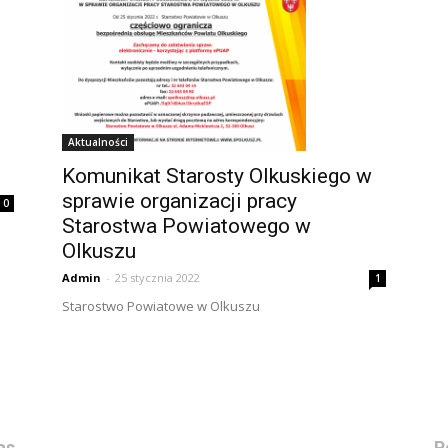
Aktualności
Komunikat Starosty Olkuskiego w
sprawie organizacji pracy
0
Starostwa Powiatowego w
Olkuszu
Admin
-
25 stycznia 2022
1
Starostwo Powiatowe w Olkuszu
as
P