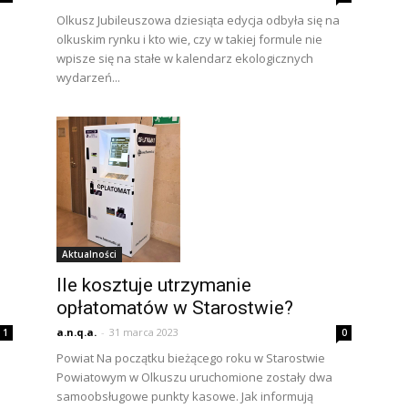
Olkusz Jubileuszowa dziesiąta edycja odbyła się na
olkuskim rynku i kto wie, czy w takiej formule nie
wpisze się na stałe w kalendarz ekologicznych
wydarzeń...
Aktualności
Ile kosztuje utrzymanie
opłatomatów w Starostwie?
a.n.q.a.
-
31 marca 2023
1
0
Powiat Na początku bieżącego roku w Starostwie
Powiatowym w Olkuszu uruchomione zostały dwa
samoobsługowe punkty kasowe. Jak informują