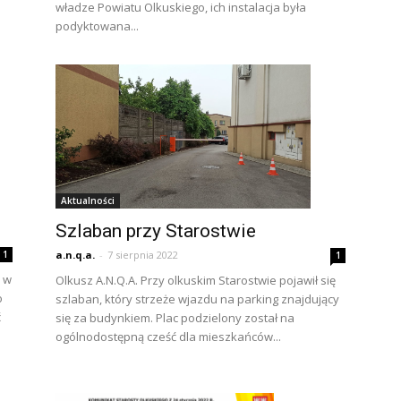
władze Powiatu Olkuskiego, ich instalacja była
podyktowana...
Aktualności
Szlaban przy Starostwie
a.n.q.a.
-
7 sierpnia 2022
1
1
 w
Olkusz A.N.Q.A. Przy olkuskim Starostwie pojawił się
o
szlaban, który strzeże wjazdu na parking znajdujący
ć
się za budynkiem. Plac podzielony został na
ogólnodostępną cześć dla mieszkańców...