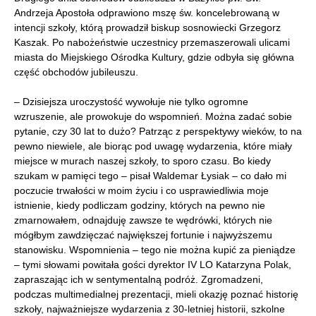
Andrzeja Apostoła odprawiono mszę św. koncelebrowaną w
intencji szkoły, którą prowadził biskup sosnowiecki Grzegorz
Kaszak. Po nabożeństwie uczestnicy przemaszerowali ulicami
miasta do Miejskiego Ośrodka Kultury, gdzie odbyła się główna
część obchodów jubileuszu.
– Dzisiejsza uroczystość wywołuje nie tylko ogromne
wzruszenie, ale prowokuje do wspomnień. Można zadać sobie
pytanie, czy 30 lat to dużo? Patrząc z perspektywy wieków, to na
pewno niewiele, ale biorąc pod uwagę wydarzenia, które miały
miejsce w murach naszej szkoły, to sporo czasu. Bo kiedy
szukam w pamięci tego – pisał Waldemar Łysiak – co dało mi
poczucie trwałości w moim życiu i co usprawiedliwia moje
istnienie, kiedy podliczam godziny, których na pewno nie
zmarnowałem, odnajduję zawsze te wędrówki, których nie
mógłbym zawdzięczać największej fortunie i najwyższemu
stanowisku. Wspomnienia – tego nie można kupić za pieniądze
– tymi słowami powitała gości dyrektor IV LO Katarzyna Polak,
zapraszając ich w sentymentalną podróż. Zgromadzeni,
podczas multimedialnej prezentacji, mieli okazję poznać historię
szkoły, najważniejsze wydarzenia z 30-letniej historii, szkolne