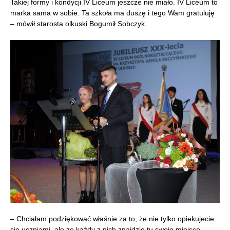
Takiej formy i kondycji IV Liceum jeszcze nie miało. IV Liceum to
marka sama w sobie. Ta szkoła ma duszę i tego Wam gratuluję
– mówił starosta olkuski Bogumił Sobczyk.
– Chciałam podziękować właśnie za to, że nie tylko opiekujecie
się uczniami, ale że każdy z nich znajdzie tu swoje miejsce –