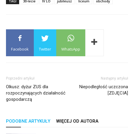
TAGI
30-lecie
IV LO
jubileusz
liceum
obchody
Facebook
Twitter
WhatsApp
Poprzedni artykuł
Następny artykuł
Olkusz: dyżur ZUS dla
Niepodległość uczczona
rozpoczynających działalność
[ZDJĘCIA]
gospodarczą
PODOBNE ARTYKUŁY
WIĘCEJ OD AUTORA