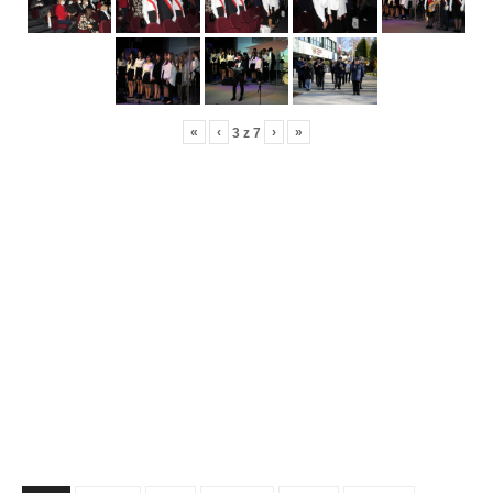
«
‹
›
»
3
z
7