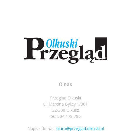
O nas
Przegląd Olkuski
ul. Marcina Bylicy 1/301
32-300 Olkusz
tel: 504 178 786
Napisz do nas:
biuro@przeglad.olkuski.pl