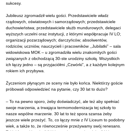
sukcesy.
Jubileusz zgromadził wielu gości. Przedstawiciele władz
rządowych, oświatowych i samorządowych; przedstawiciele
duchowieństwa; przedstawiciele służb mundurowych, delegaci
wyższych uczelni oraz instytucji, z którymi współpracuje IV LO;
organizacji pozarządowych; darczyńców; absolwentów,
rodziców, uczniów, nauczycieli i pracowników ,,Jubilatki” – sala
widowiskowa MOK – u zgromadziła wielu znakomitych gości
związanych z obchodzącą 30-ste urodziny szkołą. Wszystkich
ich łączy jedno – są przyjaciółmi „Czwórki”, a z każdym kolejnym
rokiem ich przybywa.
Życzeniom płynącym ze sceny nie było końca. Niektórzy goście
próbowali odpowiedzieć na pytanie, czy 30 lat to dużo?
– To na pewno sporo, żeby doświadczyć, ale też aby spełniać
swoje marzenia, a trwająca termomodernizacja tej szkoły to
nasze wspólne marzenie. 30 lat to też spora szansa żeby
jeszcze wiele przeżyć. To, co łączy mnie z IV Liceum to podobny
wiek, a także to, że równocześnie przeżywamy swój renesans.