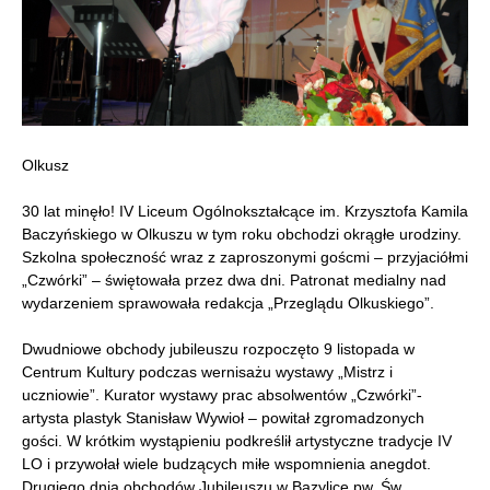
Olkusz
30 lat minęło! IV Liceum Ogólnokształcące im. Krzysztofa Kamila
Baczyńskiego w Olkuszu w tym roku obchodzi okrągłe urodziny.
Szkolna społeczność wraz z zaproszonymi goścmi – przyjaciółmi
„Czwórki” – świętowała przez dwa dni. Patronat medialny nad
wydarzeniem sprawowała redakcja „Przeglądu Olkuskiego”.
Dwudniowe obchody jubileuszu rozpoczęto 9 listopada w
Centrum Kultury podczas wernisażu wystawy „Mistrz i
uczniowie”. Kurator wystawy prac absolwentów „Czwórki”-
artysta plastyk Stanisław Wywioł – powitał zgromadzonych
gości. W krótkim wystąpieniu podkreślił artystyczne tradycje IV
LO i przywołał wiele budzących miłe wspomnienia anegdot.
Drugiego dnia obchodów Jubileuszu w Bazylice pw. Św.