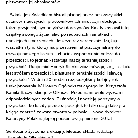
pierwszych jej absolwentów.
– Szkoła jest świadkiem historii pisanej przez nas wszystkich –
uczniów, nauczycieli, pracowników administracji i obsługi, a
także przyjaciół, sympatyków i darczyńców. Każdy zostawił tutaj
cząstkę swojego życia, ślad po radościach i smutkach,
nadziejach i marzeniach. Jeszcze raz serdecznie dziękuje
wszystkim tym, którzy na przestrzeni lat przyczyniali się do
rozwoju naszego liceum. I chociaż wspomnienia należą do
przeszłości, to jednak kształtują naszą teraźniejszość i
przyszłość. Rację miał Henryk Sienkiewicz mówiąc, że „…szkoła
jest stróżem przeszłości, piastunem teraźniejszości i siewcą
przyszłości”. W dniu 30 urodzin rozpoczęliśmy kolejny rok
funkcjonowania IV Liceum Ogólnokształcącego im. Krzysztofa
Kamila Baczyńskiego w Olkuszu. Przed nami wiele wyzwań i
odpowiedzialnych zadań. Z ufnością i nadzieją patrzymy w
przyszłość, bo każdy przecież początek to tylko ciąg dalszy, a
księga zdarzeń zawsze otwarta w połowie – słowa dyrektor
Katarzyny Polak najlepiej podsumowują minione 30 lat.
Serdeczne życzenia z okazji jubileuszu składa redakcja
„Przeglądu Olkuskiego”!