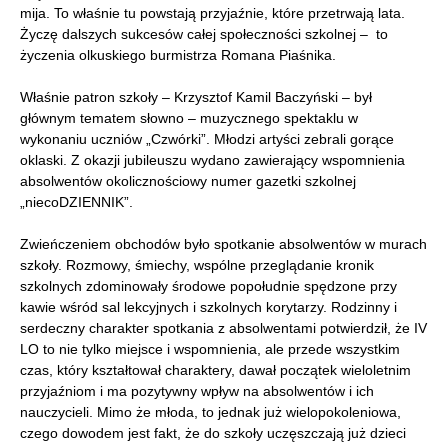
mija. To właśnie tu powstają przyjaźnie, które przetrwają lata.
Życzę dalszych sukcesów całej społeczności szkolnej – to
życzenia olkuskiego burmistrza Romana Piaśnika.
Właśnie patron szkoły – Krzysztof Kamil Baczyński – był
głównym tematem słowno – muzycznego spektaklu w
wykonaniu uczniów „Czwórki”. Młodzi artyści zebrali gorące
oklaski. Z okazji jubileuszu wydano zawierający wspomnienia
absolwentów okolicznościowy numer gazetki szkolnej
„niecoDZIENNIK”.
Zwieńczeniem obchodów było spotkanie absolwentów w murach
szkoły. Rozmowy, śmiechy, wspólne przeglądanie kronik
szkolnych zdominowały środowe popołudnie spędzone przy
kawie wśród sal lekcyjnych i szkolnych korytarzy. Rodzinny i
serdeczny charakter spotkania z absolwentami potwierdził, że IV
LO to nie tylko miejsce i wspomnienia, ale przede wszystkim
czas, który kształtował charaktery, dawał początek wieloletnim
przyjaźniom i ma pozytywny wpływ na absolwentów i ich
nauczycieli. Mimo że młoda, to jednak już wielopokoleniowa,
czego dowodem jest fakt, że do szkoły uczęszczają już dzieci