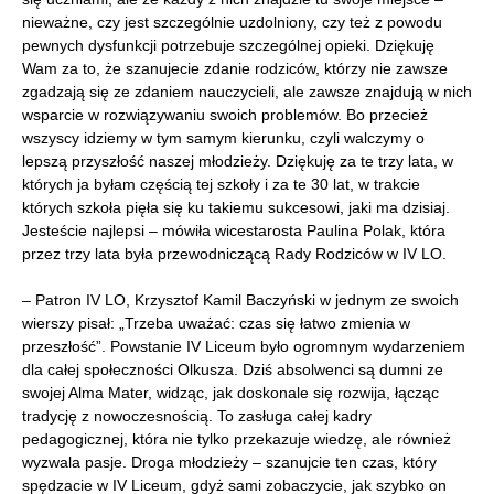
nieważne, czy jest szczególnie uzdolniony, czy też z powodu
pewnych dysfunkcji potrzebuje szczególnej opieki. Dziękuję
Wam za to, że szanujecie zdanie rodziców, którzy nie zawsze
zgadzają się ze zdaniem nauczycieli, ale zawsze znajdują w nich
wsparcie w rozwiązywaniu swoich problemów. Bo przecież
wszyscy idziemy w tym samym kierunku, czyli walczymy o
lepszą przyszłość naszej młodzieży. Dziękuję za te trzy lata, w
których ja byłam częścią tej szkoły i za te 30 lat, w trakcie
których szkoła pięła się ku takiemu sukcesowi, jaki ma dzisiaj.
Jesteście najlepsi – mówiła wicestarosta Paulina Polak, która
przez trzy lata była przewodniczącą Rady Rodziców w IV LO.
– Patron IV LO, Krzysztof Kamil Baczyński w jednym ze swoich
wierszy pisał: „Trzeba uważać: czas się łatwo zmienia w
przeszłość”. Powstanie IV Liceum było ogromnym wydarzeniem
dla całej społeczności Olkusza. Dziś absolwenci są dumni ze
swojej Alma Mater, widząc, jak doskonale się rozwija, łącząc
tradycję z nowoczesnością. To zasługa całej kadry
pedagogicznej, która nie tylko przekazuje wiedzę, ale również
wyzwala pasje. Droga młodzieży – szanujcie ten czas, który
spędzacie w IV Liceum, gdyż sami zobaczycie, jak szybko on