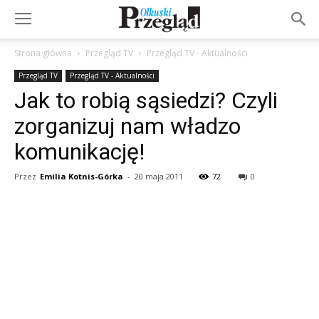
Strona główna
Przegląd TV
Przegląd TV - Aktualności
Przegląd TV
Przegląd TV - Aktualności
Jak to robią sąsiedzi? Czyli
zorganizuj nam władzo
komunikację!
Przez
Emilia Kotnis-Górka
-
20 maja 2011
72
0