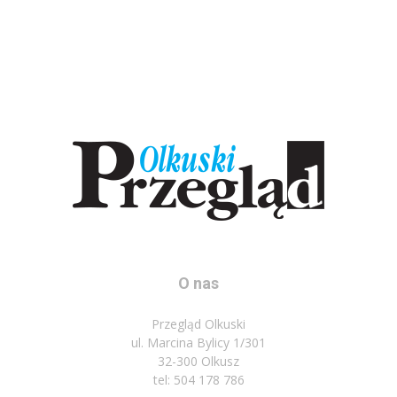
O nas
Przegląd Olkuski
ul. Marcina Bylicy 1/301
32-300 Olkusz
tel: 504 178 786