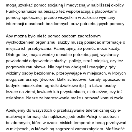
mogą uzyskać pomoc socjalną i medyczną w najbliższej okolicy.
Funkcjonariusze na bieżąco też współpracują z placówkami
pomocy społecznej, przede wszystkim w zakresie wymiany
informacji o osobach bezdomnych oraz potrzebujących pomocy.
Aby można było nieść pomoc osobom zagrożonym
wychłodzeniem organizmu, służby muszą posiadać informacje o
miejscu ich przebywania. Pamiętajmy, że pomóc może każdy.
Dlatego też, mając wiedzę o osobie potrzebującej, wystarczy
powiadomić odpowiednie służby: policję, straż miejską, czy też
pogotowie ratunkowe. Nie bądźmy obojętni i reagujmy, gdy
widzimy osoby bezdomne, przebywające w miejscach, w których
mogą zamarznąć (dworce, klatki schodowe, kanały, opuszczone
budynki mieszkalne, ogródki działkowe itp.), a także osoby
leżące na ziemi, ławkach lub przystankach, nietrzeźwe, czy też
osłabione. Nasze zainteresowanie może uratować komuś życie.
Apelujemy do wszystkich o przekazywanie telefonicznej czy e-
mailowej informacji do najbliższej jednostki Policji o osobach
bezdomnych, które w czasie niskich temperatur będą przebywać
w miejscach, w których są zagrożeni zamarznięciem. Możliwość