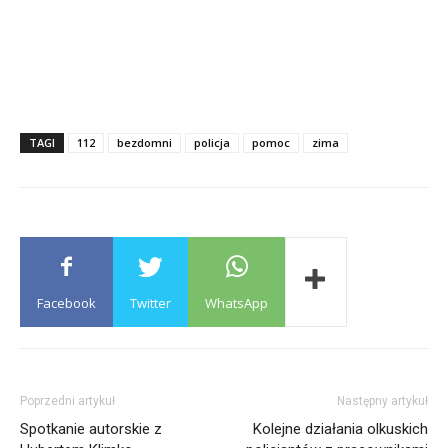
TAGI
112
bezdomni
policja
pomoc
zima
Facebook
Twitter
WhatsApp
Poprzedni artykuł
Następny artykuł
Spotkanie autorskie z
Kolejne działania olkuskich