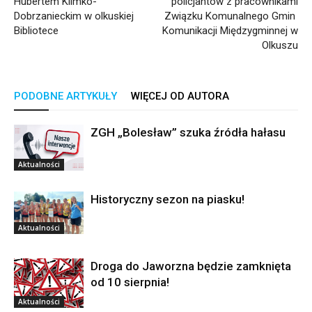
Hubertem Klimko-
policjantów z pracownikami
Dobrzanieckim w olkuskiej
Związku Komunalnego Gmin
Bibliotece
Komunikacji Międzygminnej w
Olkuszu
PODOBNE ARTYKUŁY
WIĘCEJ OD AUTORA
ZGH „Bolesław” szuka źródła hałasu
Aktualności
Historyczny sezon na piasku!
Aktualności
Droga do Jaworzna będzie zamknięta
od 10 sierpnia!
Aktualności