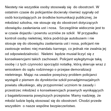
Niestety nie wszystkie osoby stosowały się do obostrzeń. W
ostatnim czasie do policjantów docierały również sygnały od
osób korzystających ze środków komunikacji publicznej, że
młodzież szkolna, nie stosuje się do obostrzeń dotyczących
obowiązku zasłaniania ust i nosa. Szczególnie widocznie jest to
w czasie dojazdu i powrotu uczniów ze szkół. W przypadku
kontroli osoby nieletniej, która podróżuje autobusem i nie
stosuje się do obowiązku zasłaniania ust i nosa, policjant nie
zastosuje wobec niej mandatu karnego, co jednak nie zwalnia jej
od odpowiedzialności. Nieletni będzie musiał liczyć się z
konsekwencjami takich zachowań. Policjant wylegitymuje taką
osobę i z tych czynności sporządzi notatkę, którą skieruje wraz z
wnioskiem do sądu rodzinnego o przejaw demoralizacji
nieletniego. Mając na uwadze powyższy problem policjanci
wystąpili z pismem do dyrektorów szkół ponadgimnazjalnych
powiatu olkuskiego, aby przypomnieć uczniom te zasady i
przestrzec młodzież o konsekwencjach prawnych wynikających
z bagatelizowania powyższych przepisów. Mamy nadzieję, że
młodzi ludzie będą stosować się do obostrzeń. Chodzi przede
wszystkim o nasze wspólne bezpieczeństwo.