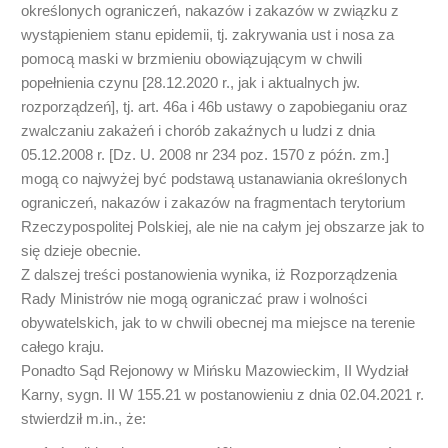
określonych ograniczeń, nakazów i zakazów w związku z
wystąpieniem stanu epidemii, tj. zakrywania ust i nosa za
pomocą maski w brzmieniu obowiązującym w chwili
popełnienia czynu [28.12.2020 r., jak i aktualnych jw.
rozporządzeń], tj. art. 46a i 46b ustawy o zapobieganiu oraz
zwalczaniu zakażeń i chorób zakaźnych u ludzi z dnia
05.12.2008 r. [Dz. U. 2008 nr 234 poz. 1570 z późn. zm.]
mogą co najwyżej być podstawą ustanawiania określonych
ograniczeń, nakazów i zakazów na fragmentach terytorium
Rzeczypospolitej Polskiej, ale nie na całym jej obszarze jak to
się dzieje obecnie.
Z dalszej treści postanowienia wynika, iż Rozporządzenia
Rady Ministrów nie mogą ograniczać praw i wolności
obywatelskich, jak to w chwili obecnej ma miejsce na terenie
całego kraju.
Ponadto Sąd Rejonowy w Mińsku Mazowieckim, II Wydział
Karny, sygn. II W 155.21 w postanowieniu z dnia 02.04.2021 r.
stwierdził m.in., że: