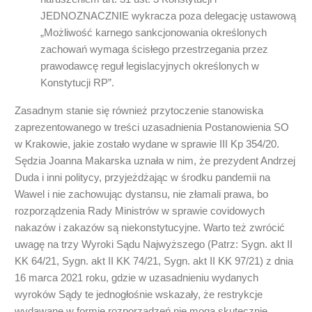
JEDNOZNACZNIE wykracza poza delegację ustawową
„Możliwość karnego sankcjonowania określonych
zachowań wymaga ścisłego przestrzegania przez
prawodawcę reguł legislacyjnych określonych w
Konstytucji RP”.
Zasadnym stanie się również przytoczenie stanowiska
zaprezentowanego w treści uzasadnienia Postanowienia SO
w Krakowie, jakie zostało wydane w sprawie III Kp 354/20.
Sędzia Joanna Makarska uznała w nim, że prezydent Andrzej
Duda i inni politycy, przyjeżdżając w środku pandemii na
Wawel i nie zachowując dystansu, nie złamali prawa, bo
rozporządzenia Rady Ministrów w sprawie covidowych
nakazów i zakazów są niekonstytucyjne. Warto też zwrócić
uwagę na trzy Wyroki Sądu Najwyższego (Patrz: Sygn. akt II
KK 64/21, Sygn. akt II KK 74/21, Sygn. akt II KK 97/21) z dnia
16 marca 2021 roku, gdzie w uzasadnieniu wydanych
wyroków Sądy te jednogłośnie wskazały, że restrykcje
wydawane w formie rozporządzeń nie mogą skutecznie