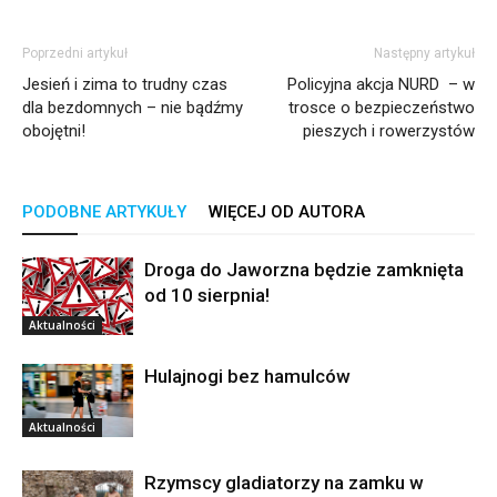
Poprzedni artykuł
Następny artykuł
Jesień i zima to trudny czas
Policyjna akcja NURD – w
dla bezdomnych – nie bądźmy
trosce o bezpieczeństwo
obojętni!
pieszych i rowerzystów
PODOBNE ARTYKUŁY
WIĘCEJ OD AUTORA
Droga do Jaworzna będzie zamknięta
od 10 sierpnia!
Aktualności
Hulajnogi bez hamulców
Aktualności
Rzymscy gladiatorzy na zamku w