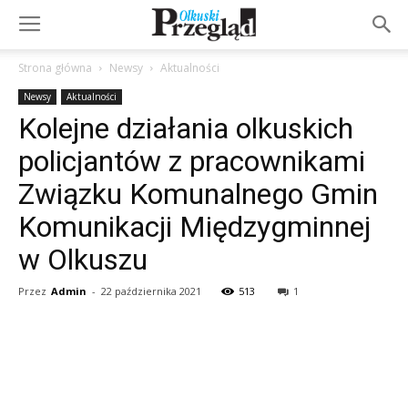
Strona główna
Newsy
Aktualności
Newsy
Aktualności
Kolejne działania olkuskich
policjantów z pracownikami
Związku Komunalnego Gmin
Komunikacji Międzygminnej
w Olkuszu
Przez
Admin
-
22 października 2021
513
1