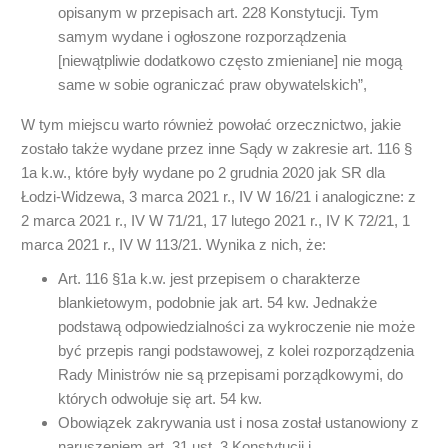
opisanym w przepisach art. 228 Konstytucji. Tym
samym wydane i ogłoszone rozporządzenia
[niewątpliwie dodatkowo często zmieniane] nie mogą
same w sobie ograniczać praw obywatelskich”,
W tym miejscu warto również powołać orzecznictwo, jakie
zostało także wydane przez inne Sądy w zakresie art. 116 §
1a k.w., które były wydane po 2 grudnia 2020 jak SR dla
Łodzi-Widzewa, 3 marca 2021 r., IV W 16/21 i analogiczne: z
2 marca 2021 r., IV W 71/21, 17 lutego 2021 r., IV K 72/21, 1
marca 2021 r., IV W 113/21. Wynika z nich, że:
Art. 116 §1a k.w. jest przepisem o charakterze
blankietowym, podobnie jak art. 54 kw. Jednakże
podstawą odpowiedzialności za wykroczenie nie może
być przepis rangi podstawowej, z kolei rozporządzenia
Rady Ministrów nie są przepisami porządkowymi, do
których odwołuje się art. 54 kw.
Obowiązek zakrywania ust i nosa został ustanowiony z
naruszeniem art. 31 ust. 3 Konstytucji i