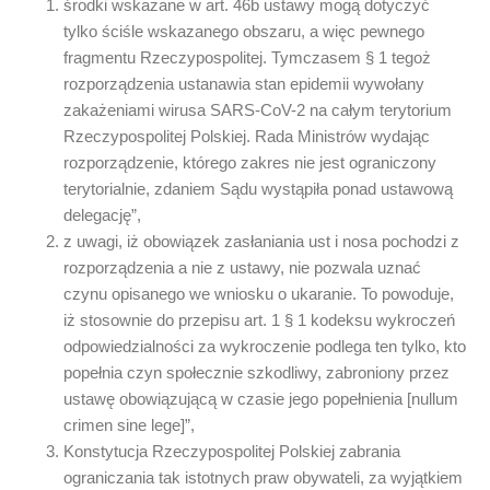
środki wskazane w art. 46b ustawy mogą dotyczyć
tylko ściśle wskazanego obszaru, a więc pewnego
fragmentu Rzeczypospolitej. Tymczasem § 1 tegoż
rozporządzenia ustanawia stan epidemii wywołany
zakażeniami wirusa SARS-CoV-2 na całym terytorium
Rzeczypospolitej Polskiej. Rada Ministrów wydając
rozporządzenie, którego zakres nie jest ograniczony
terytorialnie, zdaniem Sądu wystąpiła ponad ustawową
delegację”,
z uwagi, iż obowiązek zasłaniania ust i nosa pochodzi z
rozporządzenia a nie z ustawy, nie pozwala uznać
czynu opisanego we wniosku o ukaranie. To powoduje,
iż stosownie do przepisu art. 1 § 1 kodeksu wykroczeń
odpowiedzialności za wykroczenie podlega ten tylko, kto
popełnia czyn społecznie szkodliwy, zabroniony przez
ustawę obowiązującą w czasie jego popełnienia [nullum
crimen sine lege]”,
Konstytucja Rzeczypospolitej Polskiej zabrania
ograniczania tak istotnych praw obywateli, za wyjątkiem