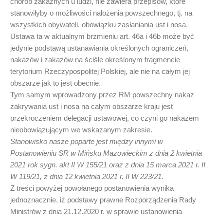
chorób zakaźnych u ludzi, nie zawiera przepisów, które
stanowiłyby o możliwości nałożenia powszechnego, tj. na
wszystkich obywateli, obowiązku zasłaniania ust i nosa.
Ustawa ta w aktualnym brzmieniu art. 46a i 46b może być
jedynie podstawą ustanawiania określonych ograniczeń,
nakazów i zakazów na ściśle określonym fragmencie
terytorium Rzeczypospolitej Polskiej, ale nie na całym jej
obszarze jak to jest obecnie.
Tym samym wprowadzony przez RM powszechny nakaz
zakrywania ust i nosa na całym obszarze kraju jest
przekroczeniem delegacji ustawowej, co czyni go nakazem
nieobowiązującym we wskazanym zakresie.
Stanowisko nasze poparte jest między innymi w
Postanowieniu SR w Mińsku Mazowieckim z dnia 2 kwietnia
2021 rok sygn. akt II W 155/21 oraz z dnia 15 marca 2021 r. II
W 119/21, z dnia 12 kwietnia 2021 r. II W 223/21.
Z treści powyżej powołanego postanowienia wynika
jednoznacznie, iż podstawy prawne Rozporządzenia Rady
Ministrów z dnia 21.12.2020 r. w sprawie ustanowienia