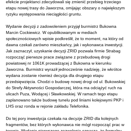
efekcie projektanci zdecydowali się zmienić przebieg trzeciego
etapu nowej trasy do Jaworzna, omijając obszary o największym
ryzyku występowania nieciągłości gruntu.
Wydanie decyzji z zadowoleniem przyjął burmistrz Bukowna
Marcin Cockiewicz. W opublikowanym w mediach
społecznościowych wpisie podkreślił, że to moment, na który od
dawna czekali zarówno mieszkańcy, jak i wykonawca inwestycji.
Jak zaznaczył, uzyskanie decyzji ZRID pozwala firmie Strabag
rozpocząć pierwsze prace związane z przebudową drogi
powiatowej nr 1061K prowadzącej z Bukowna w kierunku
Jaworzna. Burmistrz wyraził jednocześnie nadzieję, że wkrótce
wydana zostanie również decyzja dla drugiego etapu
przedsięwzięcia. Chodzi o budowę nowej drogi od ul. Bukowskiej
do Strefy Aktywności Gospodarczej, która ma odciążyć ruch na
ulicach Puza, Wodącej i Sławkowskiej. W ramach tego etapu
zaplanowano także budowę tunelu pod liniami kolejowymi PKP i
LHS oraz ronda w rejonie zakładu Telefonika.
Do tej pory inwestycja czekała na decyzje ZRID dla kolejnych
fragmentów, bez których wykonawca nie mógł rozpocząć prac w
terenie. Wydanie pierwszego zezwolenia oznacza, że formalny