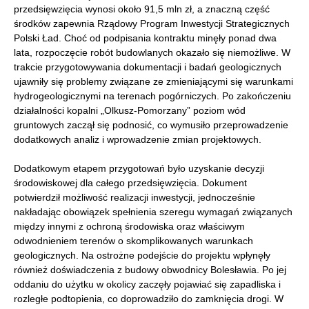
przedsięwzięcia wynosi około 91,5 mln zł, a znaczną część
środków zapewnia Rządowy Program Inwestycji Strategicznych
Polski Ład. Choć od podpisania kontraktu minęły ponad dwa
lata, rozpoczęcie robót budowlanych okazało się niemożliwe. W
trakcie przygotowywania dokumentacji i badań geologicznych
ujawniły się problemy związane ze zmieniającymi się warunkami
hydrogeologicznymi na terenach pogórniczych. Po zakończeniu
działalności kopalni „Olkusz-Pomorzany” poziom wód
gruntowych zaczął się podnosić, co wymusiło przeprowadzenie
dodatkowych analiz i wprowadzenie zmian projektowych.
Dodatkowym etapem przygotowań było uzyskanie decyzji
środowiskowej dla całego przedsięwzięcia. Dokument
potwierdził możliwość realizacji inwestycji, jednocześnie
nakładając obowiązek spełnienia szeregu wymagań związanych
między innymi z ochroną środowiska oraz właściwym
odwodnieniem terenów o skomplikowanych warunkach
geologicznych. Na ostrożne podejście do projektu wpłynęły
również doświadczenia z budowy obwodnicy Bolesławia. Po jej
oddaniu do użytku w okolicy zaczęły pojawiać się zapadliska i
rozległe podtopienia, co doprowadziło do zamknięcia drogi. W