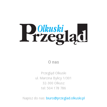
O nas
Przegląd Olkuski
ul. Marcina Bylicy 1/301
32-300 Olkusz
tel: 504 178 786
Napisz do nas:
biuro@przeglad.olkuski.pl