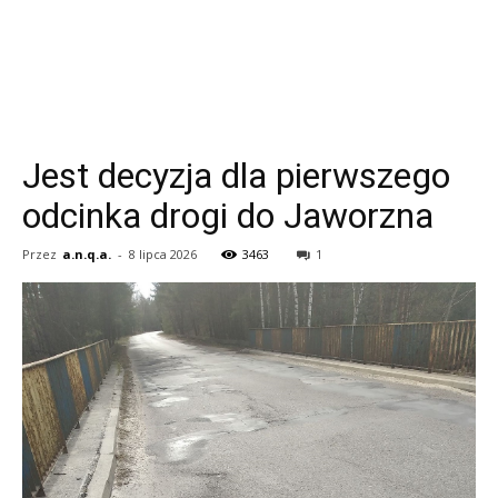
Jest decyzja dla pierwszego
odcinka drogi do Jaworzna
Przez
a.n.q.a.
-
8 lipca 2026
3463
1