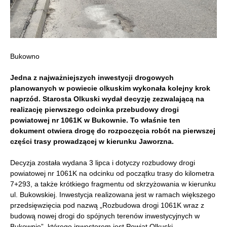
Bukowno
Jedna z najważniejszych inwestycji drogowych
planowanych w powiecie olkuskim wykonała kolejny krok
naprzód. Starosta Olkuski wydał decyzję zezwalającą na
realizację pierwszego odcinka przebudowy drogi
powiatowej nr 1061K w Bukownie. To właśnie ten
dokument otwiera drogę do rozpoczęcia robót na pierwszej
części trasy prowadzącej w kierunku Jaworzna.
Decyzja została wydana 3 lipca i dotyczy rozbudowy drogi
powiatowej nr 1061K na odcinku od początku trasy do kilometra
7+293, a także krótkiego fragmentu od skrzyżowania w kierunku
ul. Bukowskiej. Inwestycja realizowana jest w ramach większego
przedsięwzięcia pod nazwą „Rozbudowa drogi 1061K wraz z
budową nowej drogi do spójnych terenów inwestycyjnych w
Bukownie”, którego inwestorem jest Powiat Olkuski.