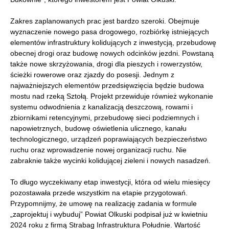
Zakres zaplanowanych prac jest bardzo szeroki. Obejmuje
wyznaczenie nowego pasa drogowego, rozbiórkę istniejących
elementów infrastruktury kolidujących z inwestycją, przebudowę
obecnej drogi oraz budowę nowych odcinków jezdni. Powstaną
także nowe skrzyżowania, drogi dla pieszych i rowerzystów,
ścieżki rowerowe oraz zjazdy do posesji. Jednym z
najważniejszych elementów przedsięwzięcia będzie budowa
mostu nad rzeką Sztołą. Projekt przewiduje również wykonanie
systemu odwodnienia z kanalizacją deszczową, rowami i
zbiornikami retencyjnymi, przebudowę sieci podziemnych i
napowietrznych, budowę oświetlenia ulicznego, kanału
technologicznego, urządzeń poprawiających bezpieczeństwo
ruchu oraz wprowadzenie nowej organizacji ruchu. Nie
zabraknie także wycinki kolidującej zieleni i nowych nasadzeń.
To długo wyczekiwany etap inwestycji, która od wielu miesięcy
pozostawała przede wszystkim na etapie przygotowań.
Przypomnijmy, że umowę na realizację zadania w formule
„zaprojektuj i wybuduj” Powiat Olkuski podpisał już w kwietniu
2024 roku z firmą Strabag Infrastruktura Południe. Wartość