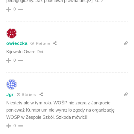
pedagogiczny. Jak podstawa prawna decyzji ko.?
0
owieczka
9 lat temu
Kijowski Owce Doi.
0
Jgr
9 lat temu
Niestety ale w tym roku WOŚP nie zagra z Jangrocie
ponieważ Kuratorium nie wyraziło zgody na organizację
WOŚP w Zespole Szkół. Szkoda mówić!!!
0