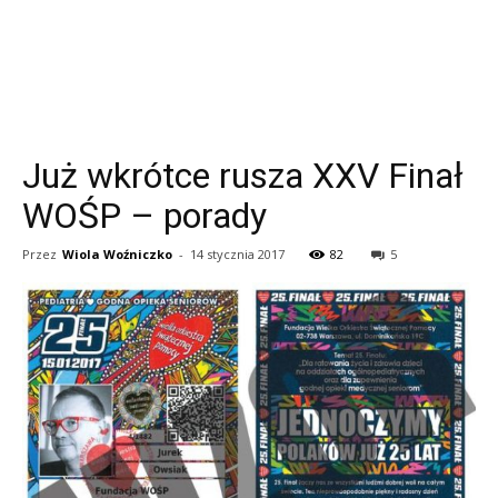
Już wkrótce rusza XXV Finał
WOŚP – porady
Przez
Wiola Woźniczko
-
14 stycznia 2017
82
5