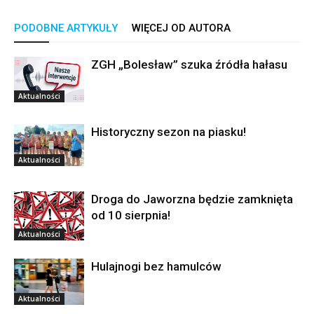
PODOBNE ARTYKUŁY
WIĘCEJ OD AUTORA
ZGH „Bolesław” szuka źródła hałasu
Aktualności
Historyczny sezon na piasku!
Aktualności
Droga do Jaworzna będzie zamknięta
od 10 sierpnia!
Aktualności
Hulajnogi bez hamulców
Aktualności