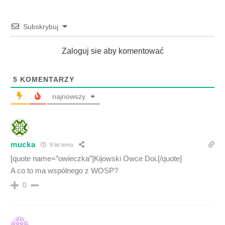
Subskrybuj
Zaloguj sie aby komentować
5
KOMENTARZY
najnowszy
mucka
9 lat temu
[quote name=”owieczka”]Kijowski Owce Doi.[/quote]
A co to ma wspólnego z WOSP?
0