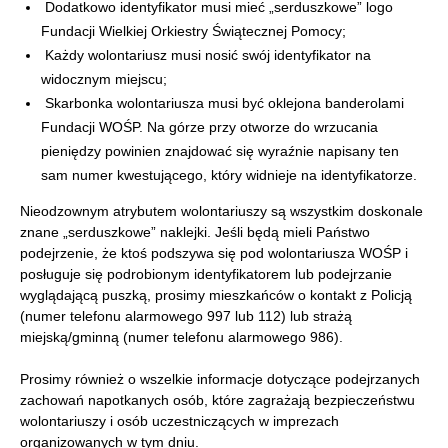
Dodatkowo identyfikator musi mieć „serduszkowe” logo
Fundacji Wielkiej Orkiestry Świątecznej Pomocy;
Każdy wolontariusz musi nosić swój identyfikator na
widocznym miejscu;
Skarbonka wolontariusza musi być oklejona banderolami
Fundacji WOŚP. Na górze przy otworze do wrzucania
pieniędzy powinien znajdować się wyraźnie napisany ten
sam numer kwestującego, który widnieje na identyfikatorze.
Nieodzownym atrybutem wolontariuszy są wszystkim doskonale
znane „serduszkowe” naklejki. Jeśli będą mieli Państwo
podejrzenie, że ktoś podszywa się pod wolontariusza WOŚP i
posługuje się podrobionym identyfikatorem lub podejrzanie
wyglądającą puszką, prosimy mieszkańców o kontakt z Policją
(numer telefonu alarmowego 997 lub 112) lub strażą
miejską/gminną (numer telefonu alarmowego 986).
Prosimy również o wszelkie informacje dotyczące podejrzanych
zachowań napotkanych osób, które zagrażają bezpieczeństwu
wolontariuszy i osób uczestniczących w imprezach
organizowanych w tym dniu.