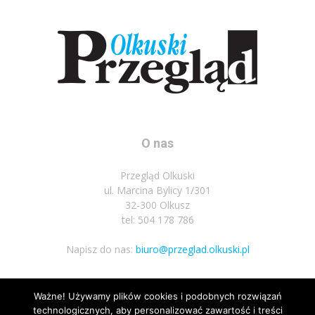
O nas
Przegląd Olkuski
ul. Marcina Bylicy 1/301
32-300 Olkusz
tel: 504 178 786
Napisz do nas:
biuro@przeglad.olkuski.pl
Ważne! Używamy plików cookies i podobnych rozwiązań
Podążaj za nami
technologicznych, aby personalizować zawartość i treści