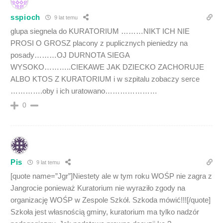
sspioch
9 lat temu
glupa siegnela do KURATORIUM ………NIKT ICH NIE
PROSI O GROSZ placony z puplicznych pieniedzy na
posady………OJ DURNOTA SIEGA
WYSOKO………..CIEKAWE JAK DZIECKO ZACHORUJE
ALBO KTOS Z KURATORIUM i w szpitalu zobaczy serce
………….oby i ich uratowano…………………
0
Pis
9 lat temu
[quote name=”Jgr”]Niestety ale w tym roku WOŚP nie zagra z
Jangrocie ponieważ Kuratorium nie wyraziło zgody na
organizację WOŚP w Zespole Szkół. Szkoda mówić!!![/quote]
Szkoła jest własnością gminy, kuratorium ma tylko nadzór