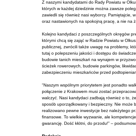
Z naszymi kandydatami do Rady Powiatu w Olkusz
których w każdej dziedzinie można zawsze polega
zawiedli się również nasi wyborcy. Pamiętajcie
oraz nastawionych na spokojną pracę, a nie na ż
Kolejno kandydaci z poszczególnych okręgów pre
którymi chcą się zająć w Radzie Powiatu w Olku
publicznej, zwrócili także uwagę na problemy, 
tutaj o polepszeniu jakości i dostępu do świadc
budowie tanich mieszkań na wynajem w przyzwoi
ścieżek rowerowych, budowie parkingów, likwidac
zabezpieczeniu mieszkańców przed podtopieniami
“Naszym wspólnym priorytetem jest ponadto wal
połączenie z Krakowem musi zostać przepracowa
walczyć. Nasi kandydaci zadbają również o to, 
sposób uporządkowany i bezpieczny. Nie może by
realizowano pewne inwestycje bez należytego prz
finansowe. To wielkie wyzwanie, ale kompetencj
gwarancję. Dość kłótni, do przodu!” – podsumowa
Redakcja