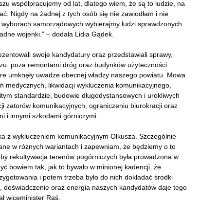
u współpracujemy od lat, dlatego wiem, że są to ludzie, na
ć. Nigdy na żadnej z tych osób się nie zawiodłam i nie
, w wyborach samorządowych wybierajmy ludzi sprawdzonych
adne wojenki.” – dodała Lidia Gądek.
zentowali swoje kandydatury oraz przedstawiali sprawy,
szu: poza remontami dróg oraz budynków użyteczności
które umknęły uwadze obecnej władzy naszego powiatu. Mowa
zeń medycznych, likwidacji wykluczenia komunikacyjnego,
tym standardzie, budowie długodystansowych i urokliwych
ji zatorów komunikacyjnych, ograniczeniu biurokracji oraz
 i innymi szkodami górniczymi.
ka z wykluczeniem komunikacyjnym Olkusza. Szczególnie
ne w różnych wariantach i zapewniam, że będziemy o to
żeby rekultywacja terenów pogórniczych była prowadzona w
ć bowiem tak, jak to bywało w minionej kadencji, że
ygotowania i potem trzeba było do nich dokładać środki
e, doświadczenie oraz energia naszych kandydatów daje tego
ł wiceminister Raś.