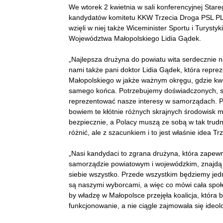
We wtorek 2 kwietnia w sali konferencyjnej Star
kandydatów komitetu KKW Trzecia Droga PSL PL
wzięli w niej także Wiceminister Sportu i Turyst
Województwa Małopolskiego Lidia Gądek.
„Najlepsza drużyna do powiatu wita serdecznie n
nami także pani doktor Lidia Gądek, która repr
Małopolskiego w jakże ważnym okręgu, gdzie kwe
samego końca. Potrzebujemy doświadczonych, sp
reprezentować nasze interesy w samorządach. Pa
bowiem te kłótnie różnych skrajnych środowisk 
bezpiecznie, a Polacy muszą ze sobą w tak tru
różnić, ale z szacunkiem i to jest właśnie idea Tr
„Nasi kandydaci to zgrana drużyna, która zapew
samorządzie powiatowym i wojewódzkim, znajdą si
siebie wszystko. Przede wszystkim będziemy jedn
są naszymi wyborcami, a więc co mówi cała społ
by władzę w Małopolsce przejęła koalicja, która
funkcjonowanie, a nie ciągle zajmowała się ideo