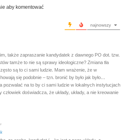
sie aby komentować
najnowszy
m, także zapraszanie kandydatek z dawnego PO dot. tzw.
stów tamże to nie są sprawy ideologiczne? Zmiana tła
często są to ci sami ludzie. Mam wrażenie, że w
howają się podobnie – tzn. bronić by było jak było…
 pozwalać na to by ci sami ludzie w lokalnych instytucjach
y człowiek doświadcza, że układy, układy, a nie kreowanie
u
ik
ba, ze osoba, kandydat / – ka jest z poza układu, z