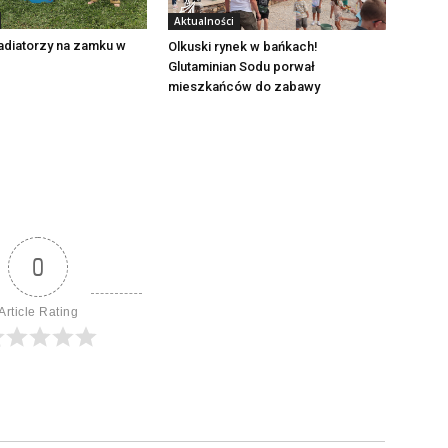
Aktualności
adiatorzy na zamku w
Olkuski rynek w bańkach!
Glutaminian Sodu porwał
mieszkańców do zabawy
0
Article Rating