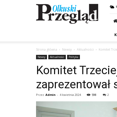
Przegląd
Olkuski
K
Strona główna
Newsy
Aktualności
Komitet Trz
Newsy
Aktualności
Polityka
Komitet Trzecie
zaprezentował 
Przez
Admin
-
4 kwietnia 2024
598
2