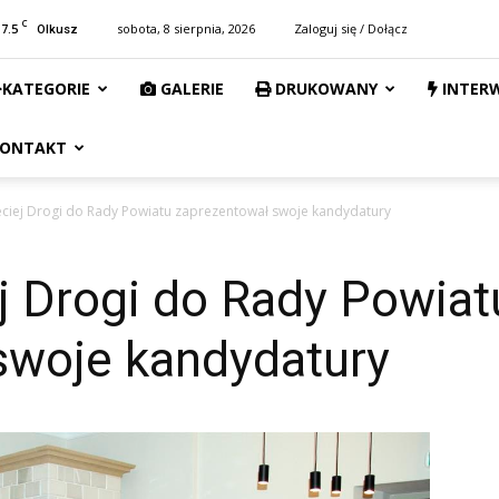
C
17.5
sobota, 8 sierpnia, 2026
Zaloguj się / Dołącz
Olkusz
KATEGORIE
GALERIE
DRUKOWANY
INTER
ONTAKT
eciej Drogi do Rady Powiatu zaprezentował swoje kandydatury
j Drogi do Rady Powiat
swoje kandydatury