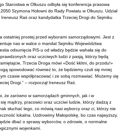
ego Starostwa w Olkuszu odbyła się konferencja prasowa
2050 Szymona Hołowni do Rady Powiatu w Olkuszu. Udział
yki Ireneusz Raś oraz kandydatka Trzeciej Drogi do Sejmiku
a ostatniej prostej przed wyborami samorządowymi. Jest z
ezentuje nas w walce o mandat Sejmiku Województwa
stia odsunięcia PiS-u od władzy będzie wahała się do
rawdzonych oraz uczciwych ludzi z pasją, którzy będą
miętajcie, Trzecia Droga mówi «Dość kłótni, do przodu!»
mogą spowodować również to, że będziemy czuli się mniej
dnym czasie współpracować i ze sobą rozmawiać. Możemy się
zeciej Drogi.” – rozpoczął Ireneusz Raś.
ni, że zarówno w samorządach gminnych, jak i w
ę mądrzy, pracowici oraz uczciwi ludzie, którzy dadzą z
ak słuchać tego, co mówią nasi wyborcy oraz ci, którzy nie
eczność lokalna. Uzdrowimy Małopolskę, bo czas najwyższy,
 będzie dbać o sprawy wyborców, o zdrowie, o normalne
logicznymi wojenkami.