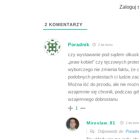
Zaloguj 
2
KOMENTARZY
Poradnik
2 lat temu
czy wystawanie pod sądem olkuski
„praw kobiet” czy tęczowych prote
wyborczego nie zmienia faktu, że 
podobnych protestach ci ludzie zac
Można iść do przodu, ale nie można
wzajemnie się chronili, podczas gd
wzajemnego dobrostanu
1
Miroslaw_81
2 lat tem
Odpowiedz do
Poradn
Na układy nie ma rady, chy