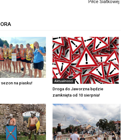
Piłce Siatkowej
TORA
Aktualności
 sezon na piasku!
Droga do Jaworzna będzie
zamknięta od 10 sierpnia!