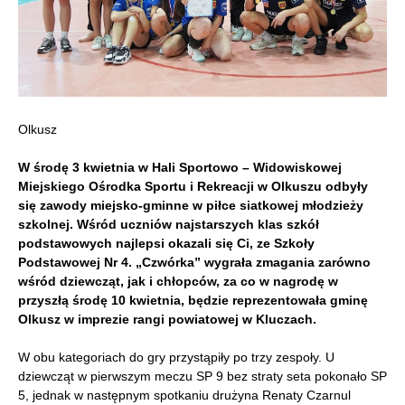
Olkusz
W środę 3 kwietnia w Hali Sportowo – Widowiskowej
Miejskiego Ośrodka Sportu i Rekreacji w Olkuszu odbyły
się zawody miejsko-gminne w piłce siatkowej młodzieży
szkolnej. Wśród uczniów najstarszych klas szkół
podstawowych najlepsi okazali się Ci, ze Szkoły
Podstawowej Nr 4. „Czwórka” wygrała zmagania zarówno
wśród dziewcząt, jak i chłopców, za co w nagrodę w
przyszłą środę 10 kwietnia, będzie reprezentowała gminę
Olkusz w imprezie rangi powiatowej w Kluczach.
W obu kategoriach do gry przystąpiły po trzy zespoły. U
dziewcząt w pierwszym meczu SP 9 bez straty seta pokonało SP
5, jednak w następnym spotkaniu drużyna Renaty Czarnul