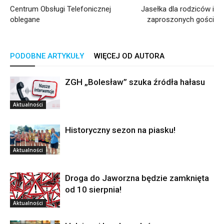
Centrum Obsługi Telefonicznej
Jasełka dla rodziców i
oblegane
zaproszonych gości
PODOBNE ARTYKUŁY
WIĘCEJ OD AUTORA
ZGH „Bolesław” szuka źródła hałasu
Aktualności
Historyczny sezon na piasku!
Aktualności
Droga do Jaworzna będzie zamknięta
od 10 sierpnia!
Aktualności