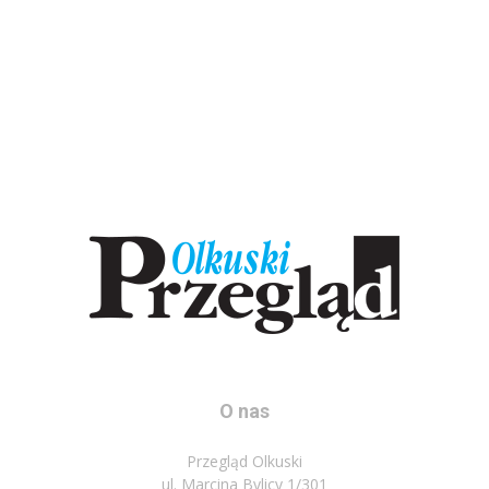
O nas
Przegląd Olkuski
ul. Marcina Bylicy 1/301