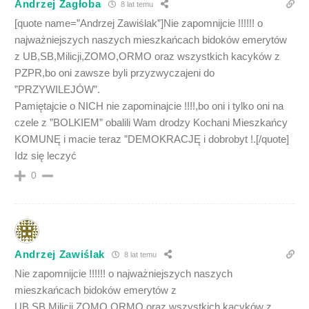
Andrzej Zagłoba
8 lat temu
[quote name=”Andrzej Zawiślak”]Nie zapomnijcie !!!!!! o
najważniejszych naszych mieszkańcach bidoków emerytów
z UB,SB,Milicji,ZOMO,ORMO oraz wszystkich kacyków z
PZPR,bo oni zawsze byli przyzwyczajeni do
”PRZYWILEJÓW”.
Pamiętajcie o NICH nie zapominajcie !!!!,bo oni i tylko oni na
czele z ”BOLKIEM” obalili Wam drodzy Kochani Mieszkańcy
KOMUNĘ i macie teraz ”DEMOKRACJĘ i dobrobyt !.[/quote]
Idz się leczyć
0
Andrzej Zawiślak
8 lat temu
Nie zapomnijcie !!!!!! o najważniejszych naszych
mieszkańcach bidoków emerytów z
UB,SB,Milicji,ZOMO,ORMO oraz wszystkich kacyków z