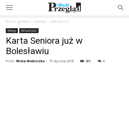
Strona główna
Newsy
Aktualności
Newsy
Aktualności
Karta Seniora już w
Bolesławiu
Przez
Wiola Woźniczko
-
10 stycznia 2018
585
4