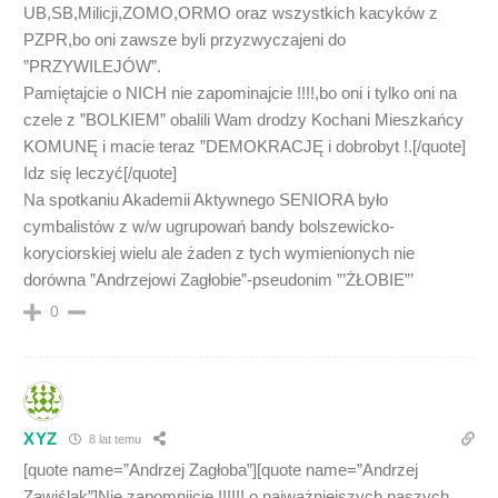
UB,SB,Milicji,ZOMO,ORMO oraz wszystkich kacyków z
PZPR,bo oni zawsze byli przyzwyczajeni do
”PRZYWILEJÓW”.
Pamiętajcie o NICH nie zapominajcie !!!!,bo oni i tylko oni na
czele z ”BOLKIEM” obalili Wam drodzy Kochani Mieszkańcy
KOMUNĘ i macie teraz ”DEMOKRACJĘ i dobrobyt !.[/quote]
Idz się leczyć[/quote]
Na spotkaniu Akademii Aktywnego SENIORA było
cymbalistów z w/w ugrupowań bandy bolszewicko-
koryciorskiej wielu ale żaden z tych wymienionych nie
dorówna ”Andrzejowi Zagłobie”-pseudonim ”’ŻŁOBIE”’
0
XYZ
8 lat temu
[quote name=”Andrzej Zagłoba”][quote name=”Andrzej
Zawiślak”]Nie zapomnijcie !!!!!! o najważniejszych naszych