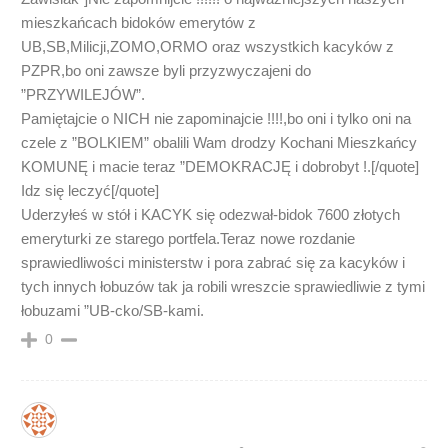
mieszkańcach bidoków emerytów z
UB,SB,Milicji,ZOMO,ORMO oraz wszystkich kacyków z
PZPR,bo oni zawsze byli przyzwyczajeni do
”PRZYWILEJÓW”.
Pamiętajcie o NICH nie zapominajcie !!!!,bo oni i tylko oni na
czele z ”BOLKIEM” obalili Wam drodzy Kochani Mieszkańcy
KOMUNĘ i macie teraz ”DEMOKRACJĘ i dobrobyt !.[/quote]
Idz się leczyć[/quote]
Uderzyłeś w stół i KACYK się odezwał-bidok 7600 złotych
emeryturki ze starego portfela.Teraz nowe rozdanie
sprawiedliwości ministerstw i pora zabrać się za kacyków i
tych innych łobuzów tak ja robili wreszcie sprawiedliwie z tymi
łobuzami ”UB-cko/SB-kami.
0