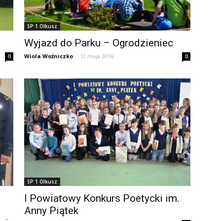
SP 1 Olkusz
Wyjazd do Parku – Ogrodzieniec
Wiola Woźniczko
-
12 maja 2016
0
0
SP 1 Olkusz
I Powiatowy Konkurs Poetycki im.
Anny Piątek