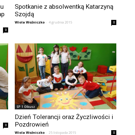
su
Spotkanie z absolwentką Katarzyną
ap
Szojdą
Wiola Woźniczko
-
4 grudnia 2015
0
0
SP 1 Olkusz
Dzień Tolerancji oraz Życzliwości i
Pozdrowień
0
Wiola Woźniczko
-
25 listopada 2015
0