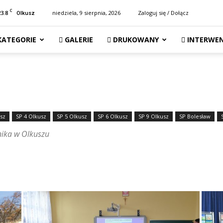
C
23.8
niedziela, 9 sierpnia, 2026
Zaloguj się / Dołącz
Olkusz
KATEGORIE
GALERIE
DRUKOWANY
INTERWEN
sz
SP 4 Olkusz
SP 5 Olkusz
SP 6 Olkusz
SP 9 Olkusz
SP Bolesław
nika w Olkuszu