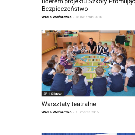
liderem projektu Szkoły Promując
Bezpieczeństwo
Wiola Woźniczko
-
18 kwietnia 2016
SP 1 Olkusz
Warsztaty teatralne
Wiola Woźniczko
-
15 marca 2016