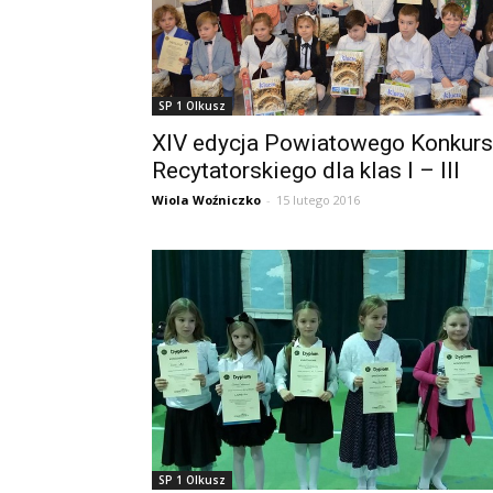
SP 1 Olkusz
XIV edycja Powiatowego Konkur
Recytatorskiego dla klas I – III
Wiola Woźniczko
-
15 lutego 2016
SP 1 Olkusz