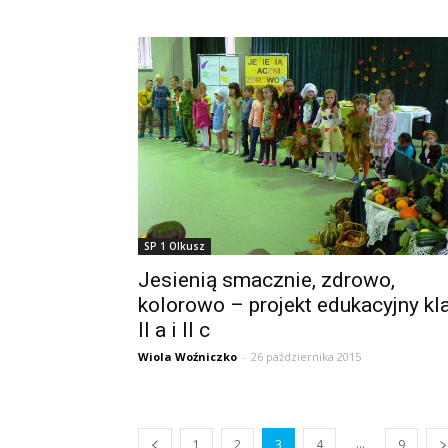
SP 1 Olkusz
Jesienią smacznie, zdrowo,
kolorowo – projekt edukacyjny kl
II a i II c
Wiola Woźniczko
-
26 października 2015
...
1
2
3
4
9