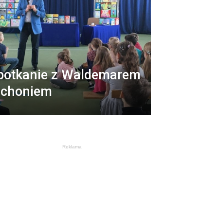
potkanie z Waldemarem
ichoniem
Reklama