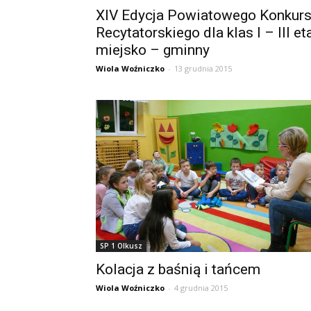
XIV Edycja Powiatowego Konkur
Recytatorskiego dla klas I – III et
miejsko – gminny
Wiola Woźniczko
-
13 grudnia 2015
SP 1 Olkusz
Kolacja z baśnią i tańcem
Wiola Woźniczko
-
4 grudnia 2015