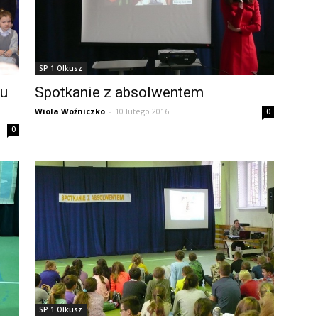
SP 1 Olkusz
su
Spotkanie z absolwentem
Wiola Woźniczko
-
10 lutego 2016
0
0
SP 1 Olkusz