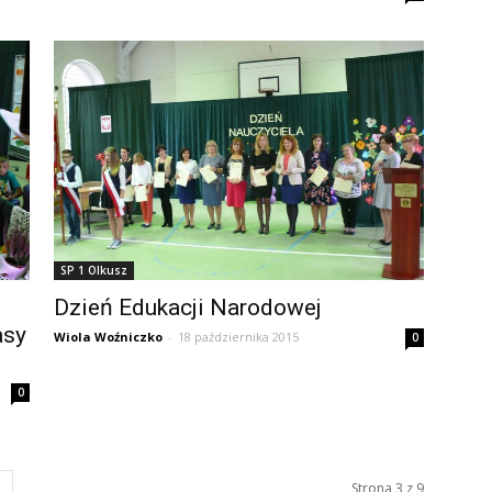
SP 1 Olkusz
Dzień Edukacji Narodowej
asy
Wiola Woźniczko
-
18 października 2015
0
0
Strona 3 z 9