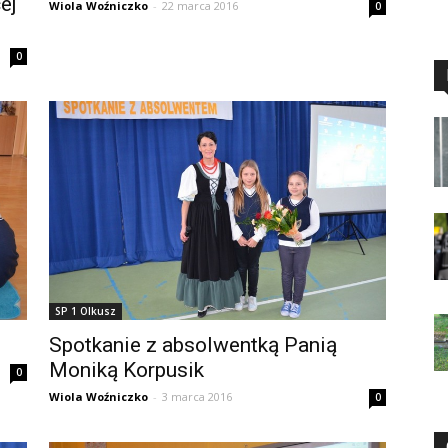
ej
Wiola Woźniczko
-
22 marca 2016
0
0
SP 1 Olkusz
Spotkanie z absolwentką Panią
Moniką Korpusik
0
Wiola Woźniczko
-
3 marca 2016
0