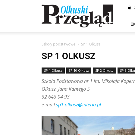
Przegląd
Olkuski
Szkoły podstawowe
SP 1 Olkusz
SP 1 OLKUSZ
SP 1 Olkusz
SP 10 Olkusz
SP 2 Olkusz
SP 3 Olku
Szkoła Podstawowa nr 1 im. Mikołaja Koper
Olkusz, Jana Kantego 5
32 643 04 93
e-mail:
sp1.olkusz@interia.pl