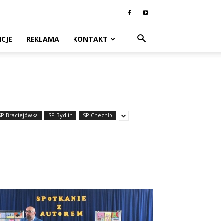
CJE
REKLAMA
KONTAKT
SP Braciejówka
SP Bydlin
SP Chechło