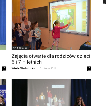
SP 1 Olkusz
Zajęcia otwarte dla rodziców dzieci
6 i 7 – letnich
Wiola Woźniczko
-
15 lutego 2016
0
0