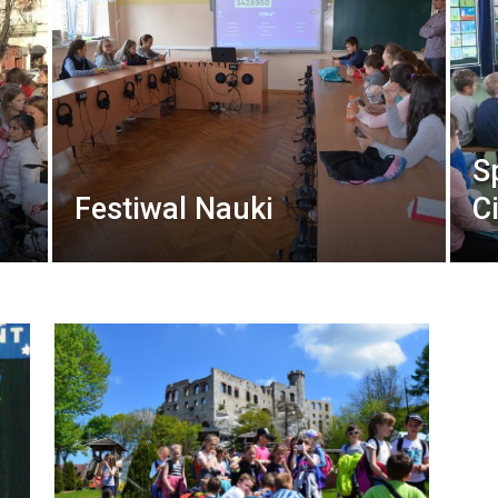
S
Festiwal Nauki
C