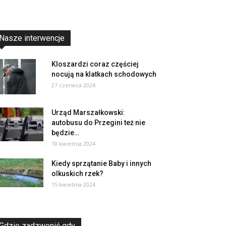
Nasze interwencje
Kloszardzi coraz częściej
nocują na klatkach schodowych
27 czerwca 2024
Urząd Marszałkowski:
autobusu do Przegini też nie
będzie…
18 kwietnia 2024
Kiedy sprzątanie Baby i innych
olkuskich rzek?
15 kwietnia 2024
Gdzie zadzwonić gdy