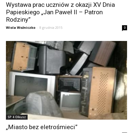
Wystawa prac uczniów z okazji XV Dnia
Papieskiego „Jan Paweł II – Patron
Rodziny”
Wiola Woźniczko
-
8 grudnia 2015
0
SP 4 Olkusz
„Miasto bez eletrośmieci”