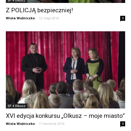
SP 4 Olkusz
Z POLICJĄ bezpieczniej!
Wiola Woźniczko
-
12 maja 2016
0
SP 4 Olkusz
XVI edycja konkursu „Olkusz – moje miasto”
Wiola Woźniczko
-
17 kwietnia 2016
0