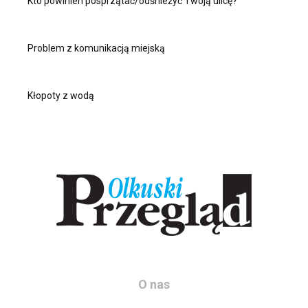
Kto powinien posprzątać/odśnieżyć Twoją ulicę?
Problem z komunikacją miejską
Kłopoty z wodą
O nas