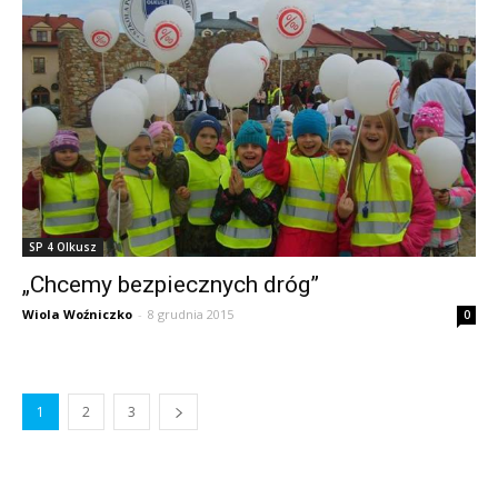
SP 4 Olkusz
„Chcemy bezpiecznych dróg”
Wiola Woźniczko
-
8 grudnia 2015
0
1
2
3