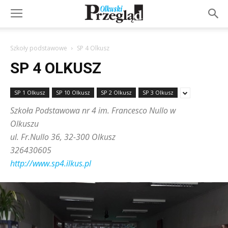
Szkoły podstawowe
SP 4 Olkusz
SP 4 OLKUSZ
SP 1 Olkusz
SP 10 Olkusz
SP 2 Olkusz
SP 3 Olkusz
Szkoła Podstawowa nr 4 im. Francesco Nullo w
Olkuszu
ul. Fr.Nullo 36, 32-300 Olkusz
326430605
http://www.sp4.ilkus.pl