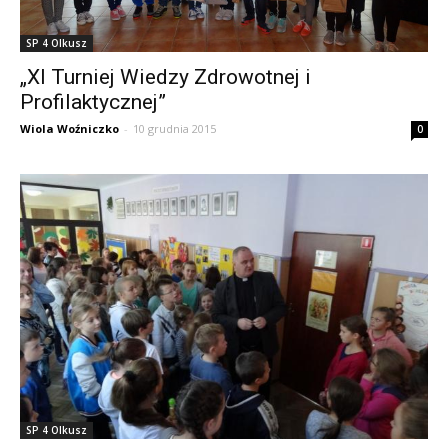
SP 4 Olkusz
„XI Turniej Wiedzy Zdrowotnej i
Profilaktycznej”
Wiola Woźniczko
-
10 grudnia 2015
0
SP 4 Olkusz