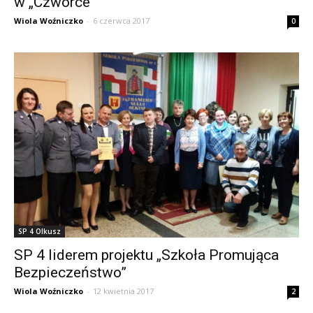
w „Czwórce”
Wiola Woźniczko
-
6 czerwca 2017
0
SP 4 Olkusz
SP 4 liderem projektu „Szkoła Promująca
Bezpieczeństwo”
Wiola Woźniczko
-
12 kwietnia 2017
2