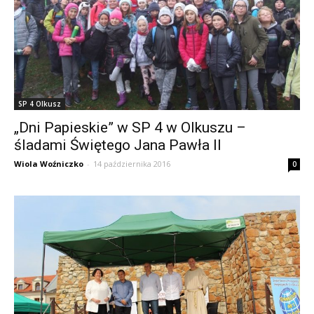
SP 4 Olkusz
„Dni Papieskie” w SP 4 w Olkuszu –
śladami Świętego Jana Pawła II
Wiola Woźniczko
-
14 października 2016
0