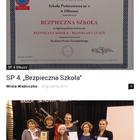
SP 4 Olkusz
SP 4: „Bezpieczna Szkoła”
Wiola Woźniczko
-
18 grudnia 2015
0