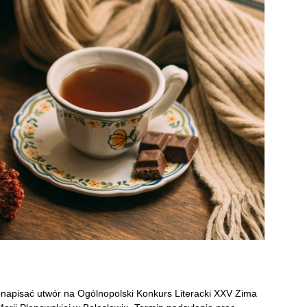
 napisać utwór na Ogólnopolski Konkurs Literacki XXV Zima