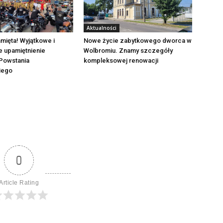
Aktualności
mięta! Wyjątkowe i
Nowe życie zabytkowego dworca w
e upamiętnienie
Wolbromiu. Znamy szczegóły
Powstania
kompleksowej renowacji
iego
0
Article Rating