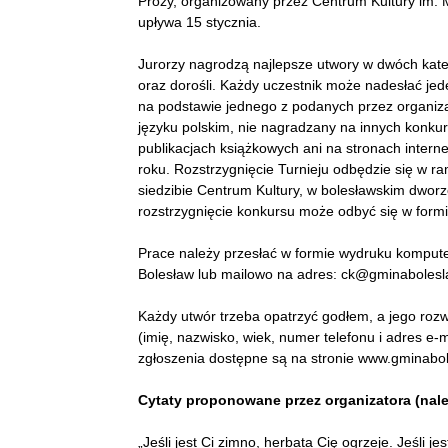
Prozy, organizowany przez Centrum Kultury im. M
upływa 15 stycznia.
Jurorzy nagrodzą najlepsze utwory w dwóch kateg
oraz dorośli. Każdy uczestnik może nadesłać je
na podstawie jednego z podanych przez organiza
języku polskim, nie nagradzany na innych konku
publikacjach książkowych ani na stronach inter
roku. Rozstrzygnięcie Turnieju odbędzie się w r
siedzibie Centrum Kultury, w bolesławskim dworz
rozstrzygnięcie konkursu może odbyć się w formie
Prace należy przesłać w formie wydruku komput
Bolesław lub mailowo na adres: ck@gminabolesl
Każdy utwór trzeba opatrzyć godłem, a jego rozw
(imię, nazwisko, wiek, numer telefonu i adres e-
zgłoszenia dostępne są na stronie www.gminabol
Cytaty proponowane przez organizatora (nale
„Jeśli jest Ci zimno, herbata Cię ogrzeje. Jeśli j