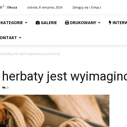
C
20
sobota, 8 sierpnia, 2026
Zaloguj się / Dołącz
Olkusz
KATEGORIE
GALERIE
DRUKOWANY
INTER
ONTAKT
a herbaty jest wyimaginowaną podróżą”
a herbaty jest wyimagi
0