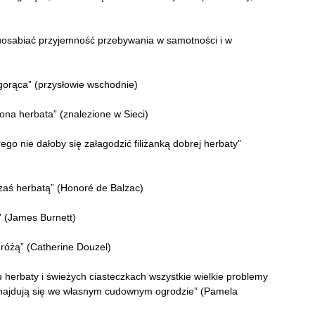
 uosabiać przyjemność przebywania w samotności i w
 gorąca” (przysłowie wschodnie)
ona herbata” (znalezione w Sieci)
ego nie dałoby się załagodzić filiżanką dobrej herbaty”
zaś herbatą” (Honoré de Balzac)
” (James Burnett)
różą” (Catherine Douzel)
herbaty i świeżych ciasteczkach wszystkie wielkie problemy
le znajdują się we własnym cudownym ogrodzie” (Pamela