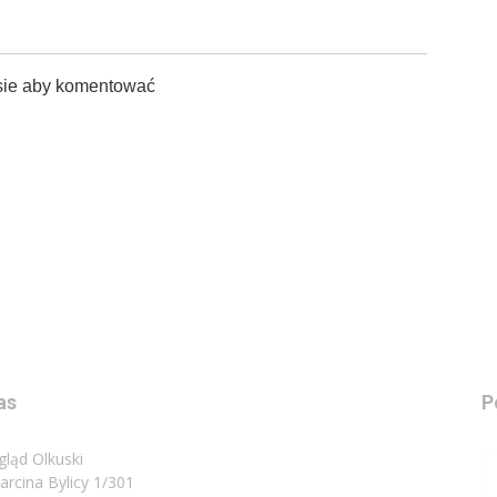
sie aby komentować
as
P
gląd Olkuski
Marcina Bylicy 1/301