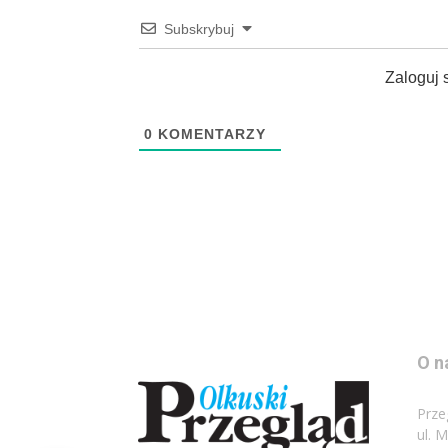
Subskrybuj
Zaloguj 
0
KOMENTARZY
O n
Prze
ul. 