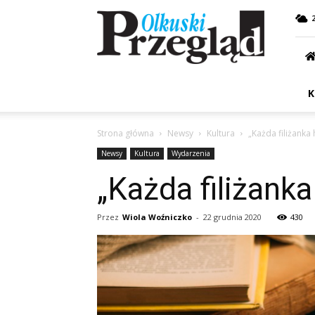
Przegląd
Olkuski
K
Strona główna
Newsy
Kultura
„Każda filiżank
Newsy
Kultura
Wydarzenia
„Każda filiżank
Przez
Wiola Woźniczko
-
22 grudnia 2020
430