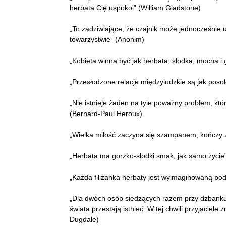
herbata Cię uspokoi” (William Gladstone)
„To zadziwiające, że czajnik może jednocześnie
towarzystwie” (Anonim)
„Kobieta winna być jak herbata: słodka, mocna i
„Przesłodzone relacje międzyludzkie są jak posol
„Nie istnieje żaden na tyle poważny problem, któr
(Bernard-Paul Heroux)
„Wielka miłość zaczyna się szampanem, kończy 
„Herbata ma gorzko-słodki smak, jak samo życie
„Każda filiżanka herbaty jest wyimaginowaną pod
„Dla dwóch osób siedzących razem przy dzbanku 
świata przestają istnieć. W tej chwili przyjacie
Dugdale)