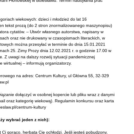
arii Płonowskiej w Bolesławiu. Termin nadsyłania prac
oriach wiekowych: dzieci i młodzież do lat 16
den tekst prozą (do 2 stron znormalizowanego maszynopisu)
tora cytatów. – Utwór własnego autorstwa, napisany w
rsach oraz nie drukowany w czasopismach literackich, w
netowych można przesyłać w terminie do dnia 15.01.2021
amach 25. Zimy Prozy dnia 12.02.2021 r. o godzinie 17.00 w
e. Z uwagi na dalszy rozwój sytuacji pandemicznej
 wirtualnej – informują organizatorzy.
erowego na adres: Centrum Kultury, ul Główna 55, 32-329
aw.pl
iązanie dołączyć w osobnej kopercie lub pliku wraz z danymi
mail oraz kategorię wiekową). Regulamin konkursu oraz karta
eslaw.pl/centrum-kultury
ży wybrać jeden z nich):
est Ci gorąco, herbata Cię ochłodzi. Jeśli jesteś pobudzony,