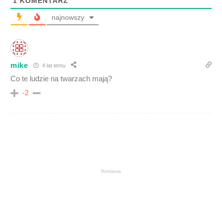
1
KOMENTARZ
najnowszy
mike
4 lat temu
Co te ludzie na twarzach mają?
-2
Reklama