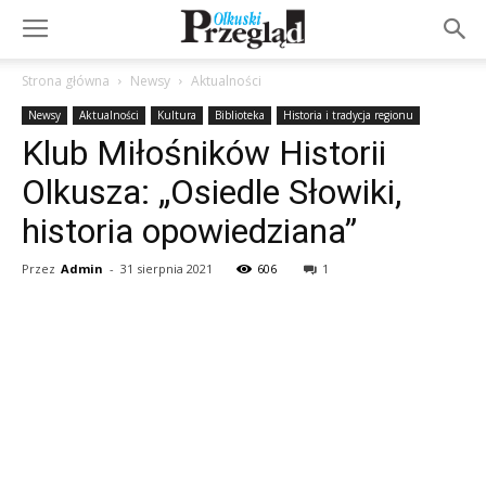
Strona główna
Newsy
Aktualności
Newsy
Aktualności
Kultura
Biblioteka
Historia i tradycja regionu
Klub Miłośników Historii
Olkusza: „Osiedle Słowiki,
historia opowiedziana”
Przez
Admin
-
31 sierpnia 2021
606
1