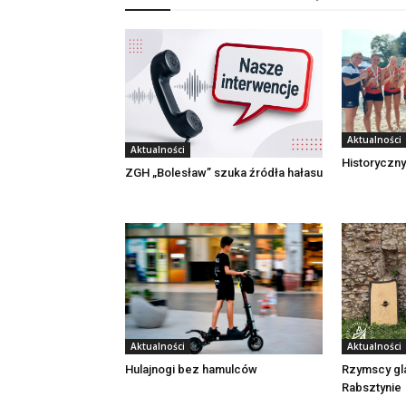
Aktualności
Aktualności
Historyczny
ZGH „Bolesław” szuka źródła hałasu
Aktualności
Aktualności
Rzymscy gl
Hulajnogi bez hamulców
Rabsztynie