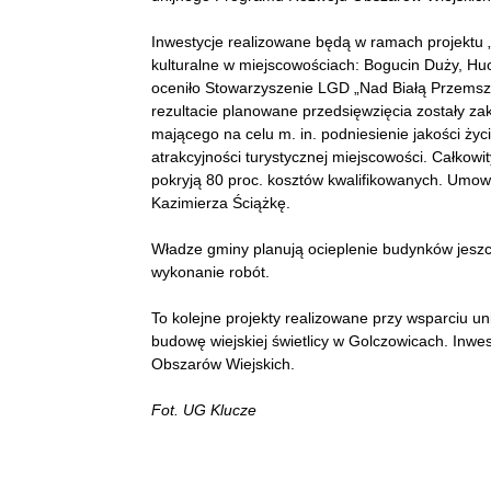
Inwestycje realizowane będą w ramach projektu 
kulturalne w miejscowościach: Bogucin Duży, Huc
oceniło Stowarzyszenie LGD „Nad Białą Przemsz
rezultacie planowane przedsięwzięcia zostały zak
mającego na celu m. in. podniesienie jakości ż
atrakcyjności turystycznej miejscowości. Całkowit
pokryją 80 proc. kosztów kwalifikowanych. Umow
Kazimierza Ściążkę.
Władze gminy planują ocieplenie budynków jeszc
wykonanie robót.
To kolejne projekty realizowane przy wsparciu u
budowę wiejskiej świetlicy w Golczowicach. Inw
Obszarów Wiejskich.
Fot. UG Klucze