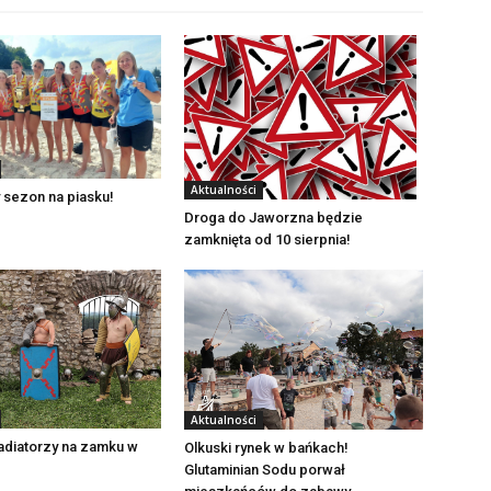
Aktualności
 sezon na piasku!
Droga do Jaworzna będzie
zamknięta od 10 sierpnia!
Aktualności
adiatorzy na zamku w
Olkuski rynek w bańkach!
Glutaminian Sodu porwał