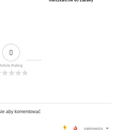
mieszkańców do zabawy
0
Article Rating
sie aby komentować
najnowszy