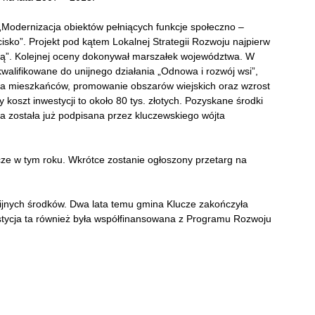
„Modernizacja obiektów pełniących funkcje społeczno –
isko”. Projekt pod kątem Lokalnej Strategii Rozwoju najpierw
ą”. Kolejnej oceny dokonywał marszałek województwa. W
walifikowane do unijnego działania „Odnowa i rozwój wsi”,
ycia mieszkańców, promowanie obszarów wiejskich oraz wzrost
y koszt inwestycji to około 80 tys. złotych. Pozyskane środki
a została już podpisana przez kluczewskiego wójta
ze w tym roku. Wkrótce zostanie ogłoszony przetarg na
nijnych środków. Dwa lata temu gmina Klucze zakończyła
estycja ta również była współfinansowana z Programu Rozwoju