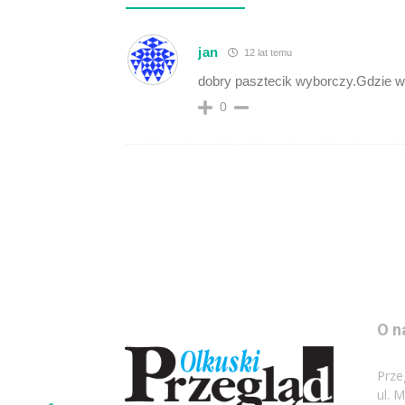
jan
12 lat temu
dobry pasztecik wyborczy.Gdzie wój
0
O n
Prze
ul. 