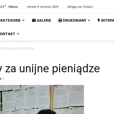
C
22.9
sobota, 8 sierpnia, 2026
Zaloguj się / Dołącz
Olkusz
KATEGORIE
GALERIE
DRUKOWANY
INTER
ONTAKT
onty za unijne pieniądze
 za unijne pieniądze
1