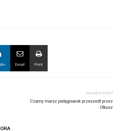
din
Email
Print
Następny artykuł
Czarny marsz pielęgniarek przeszedł przez
Olkusz
TORA