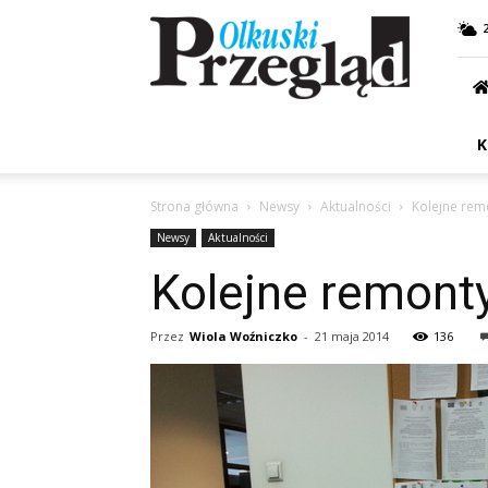
Przegląd
Olkuski
K
Strona główna
Newsy
Aktualności
Kolejne rem
Newsy
Aktualności
Kolejne remonty
Przez
Wiola Woźniczko
-
21 maja 2014
136