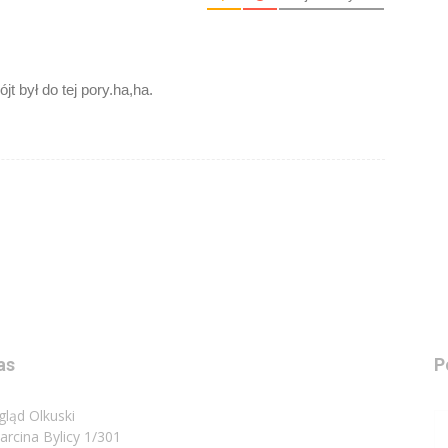
t był do tej pory.ha,ha.
as
P
gląd Olkuski
Marcina Bylicy 1/301