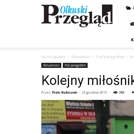
Przegląd
Olkuski
K
Strona główna
Aktualności
Pod paragrafem
Ko
Aktualności
Pod paragrafem
Kolejny miłośni
Przez
Piotr Kubiczek
-
23 grudnia 2015
288