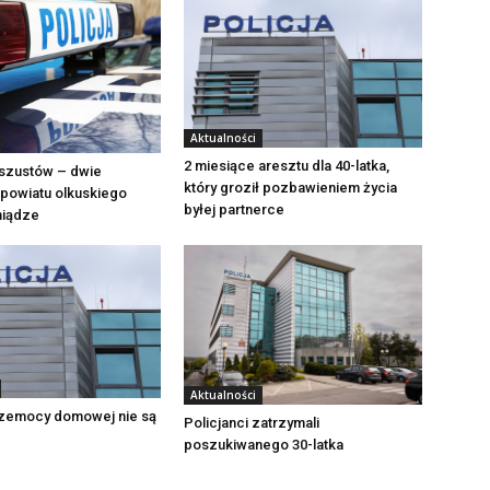
Aktualności
2 miesiące aresztu dla 40-latka,
szustów – dwie
który groził pozbawieniem życia
powiatu olkuskiego
byłej partnerce
eniądze
Aktualności
zemocy domowej nie są
Policjanci zatrzymali
poszukiwanego 30-latka