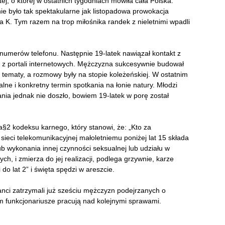
d tej, o której w ostatnich tygodniach mówiła cała Polska.
e było tak spektakularne jak listopadowa prowokacja
K. Tym razem na trop miłośnika randek z nieletnimi wpadli
numerów telefonu. Następnie 19-latek nawiązał kontakt z
m z portali internetowych. Mężczyzna sukcesywnie budował
 tematy, a rozmowy były na stopie koleżeńskiej. W ostatnim
lne i konkretny termin spotkania na łonie natury. Młodzi
ania jednak nie doszło, bowiem 19-latek w porę został
0a§2 kodeksu karnego, który stanowi, że: „Kto za
ieci telekomunikacyjnej małoletniemu poniżej lat 15 składa
b wykonania innej czynności seksualnej lub udziału w
ch, i zmierza do jej realizacji, podlega grzywnie, karze
do lat 2” i święta spędzi w areszcie.
janci zatrzymali już sześciu mężczyzn podejrzanych o
em funkcjonariusze pracują nad kolejnymi sprawami.