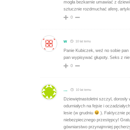
mogła bezkarnie umawiać z dziewię
sztucznie rozdmuchać aferę, artyku
0
w
10 lat temu
Panie Kubiczek, weź no sobie pan pr
pan wypisywać głupoty. Seks z niepe
0
...
10 lat temu
Dziewiętnastoletni szczyl, dorosł
odurniałych na fejsie i oczadziałyc
lesie (w grudniu
). Faktycznie p
niebezpiecznego przestępcy! Gratul
gówniarstwo przynajmniej pęcherzy