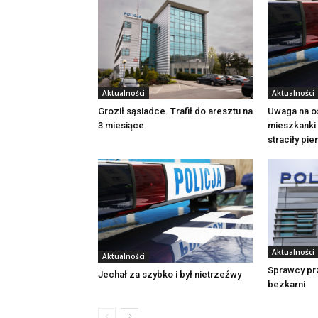
Aktualności
Aktualności
Groził sąsiadce. Trafił do aresztu na
Uwaga na o
3 miesiące
mieszkanki 
straciły pi
Aktualności
Aktualności
Sprawcy pr
Jechał za szybko i był nietrzeźwy
bezkarni