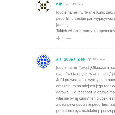
nik
10 lat temu
[quote name=”w”]Panie Kubiczek, we
pedofilii i przestań pan wypisywać g
[/quote]
Takich właśnie mamy kompetentny
0
art. 200a § 2 kk
10 lat temu
[quote name=”tekst”]Olkuszanin usł
(…) i święta spędzi w areszcie.[/qu
Jeśli prawdą, a nie wymysłem autora
areszcie, to na miejscu jego rodz
darował. Co, zachodziła obawa ma
właśnie by ją kupił? Ten głupek jes
z całą pewnością nie pedofilem. Za 
przestanie być małoletnią „poniżej p