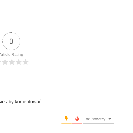
0
Article Rating
sie aby komentować
najnowszy