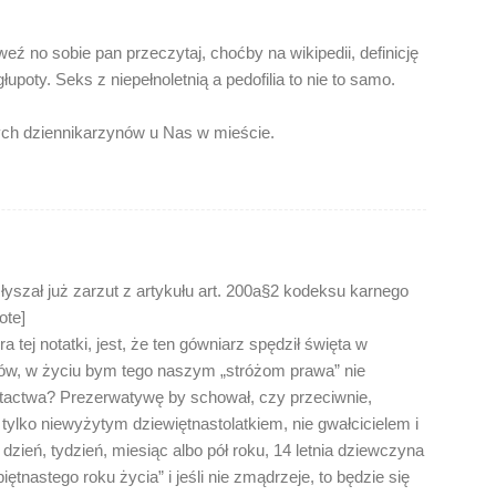
ź no sobie pan przeczytaj, choćby na wikipedii, definicję
łupoty. Seks z niepełnoletnią a pedofilia to nie to samo.
ch dziennikarzynów u Nas w mieście.
yszał już zarzut z artykułu art. 200a§2 kodeksu karnego
ote]
 tej notatki, jest, że ten gówniarz spędził święta w
iców, w życiu bym tego naszym „stróżom prawa” nie
tactwa? Prezerwatywę by schował, czy przeciwnie,
t tylko niewyżytym dziewiętnastolatkiem, nie gwałcicielem i
dzień, tydzień, miesiąc albo pół roku, 14 letnia dziewczyna
iętnastego roku życia” i jeśli nie zmądrzeje, to będzie się