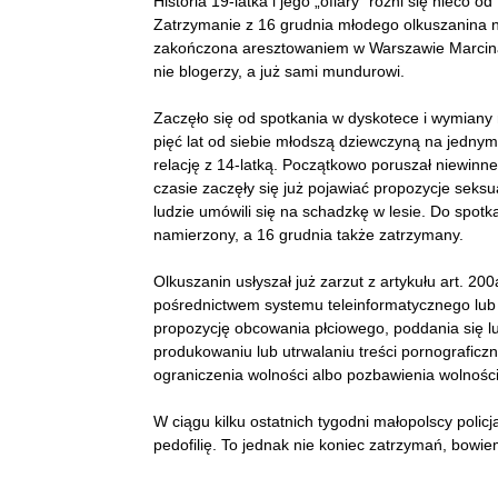
Historia 19-latka i jego „ofiary” różni się nieco o
Zatrzymanie z 16 grudnia młodego olkuszanina ni
zakończona aresztowaniem w Warszawie Marcina 
nie blogerzy, a już sami mundurowi.
Zaczęło się od spotkania w dyskotece i wymiany 
pięć lat od siebie młodszą dziewczyną na jedny
relację z 14-latką. Początkowo poruszał niewinne
czasie zaczęły się już pojawiać propozycje seksua
ludzie umówili się na schadzkę w lesie. Do spotk
namierzony, a 16 grudnia także zatrzymany.
Olkuszanin usłyszał już zarzut z artykułu art. 20
pośrednictwem systemu teleinformatycznego lub s
propozycję obcowania płciowego, poddania się lu
produkowaniu lub utrwalaniu treści pornograficzny
ograniczenia wolności albo pozbawienia wolności 
W ciągu kilku ostatnich tygodni małopolscy polic
pedofilię. To jednak nie koniec zatrzymań, bowi