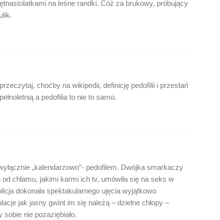
tnastolatkami na leśne randki. Cóż za brukowy, próbujący
lik.
zeczytaj, choćby na wikipedii, definicję pedofilii i przestań
łnoletnią a pedofilia to nie to samo.
y wyłącznie „kalendarzowo”- pedofilem. Dwójka smarkaczy
h od chłamu, jakimi karmi ich tv, umówiła się na seks w
olicja dokonała spektakularnego ujęcia wyjątkowo
acje jak jasny gwint im się należą – dzielne chłopy –
 sobie nie pozaziębiało.