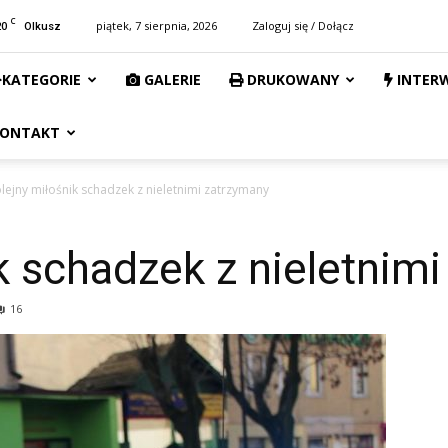
C
20
piątek, 7 sierpnia, 2026
Zaloguj się / Dołącz
Olkusz
KATEGORIE
GALERIE
DRUKOWANY
INTER
ONTAKT
lejny miłośnik schadzek z nieletnimi zatrzymany
k schadzek z nieletnim
16