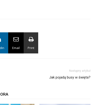
din
Email
Print
Następny artykuł
Jak pojadą busy w święta?
TORA